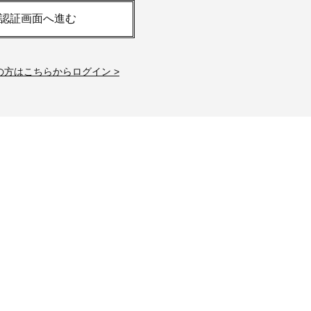
白アイテム】10選！40代以上は朝
「ホテル手土産」14選。〈
認証画面へ進む
晩の「即効集中ケア」に頼る！
別〉センスが伝わる逸品は
Beauty
Lifestyle
「夕方から目力が落ちる…」40代
【1泊2日弾丸旅行】無駄な
の方はこちらからログイン >
へ！石井美穂さんが推薦【名品ア
ロ！「大人の韓国旅」の大
イクリーム】3選
ケジュールは？
Beauty
Lifestyle
40代の透明感を底上げ【毛穴ケ
〈元社長秘書〉内緒で教え
ア】名品3選！石井美穂さん「60本
盆の帰省手土産5選】東京で
以上愛用中」のものも
「また買ってきて」と喜ば
品
Beauty
Lifestyle
40代、翌朝の肌が見違える！夏の
【特別画像集】「亡くなっ
「ざらつき・ごわつき」をケアす
憧れの気持ちはますます強
る名品2選〈パック・ミスト〉
優・大和田美帆さん”母との
出”
Beauty
Lifestyle
石井美穂さんおすすめ！40代の
梅宮アンナさん、父・辰夫
「お疲れ顔を救う」美容パック
相続で学んだこと「親のお
は？翌朝の肌に自信がもてる
は”介護どうする？”から始
です」父・辰夫さんの相続
Beauty
Lifestyle
だこと
酷暑の夏こそ40代が使うべき【美
女優・須藤理彩さん「夫を