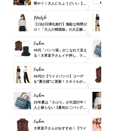
ってい
華やぐ！大人にちょうどいい【甘
る！大草直
を卒業
めトップス】5選
可愛い【ト
Lifestyle
Fashion
摘出手
【1泊2日弾丸旅行】無駄な時間ゼ
40代の【
取って
ロ！「大人の韓国旅」の大正解ス
を”夏仕様
そんな
ケジュールは？
レイ見えす
い
Fashion
Fashion
カ月め
40代「パンツ派」がこなれて見え
26年夏は
結婚生
る！大草直子さんイチ押し、ラク
人と被らな
可愛い【トップス】4選
選
Fashion
Fashion
「53
40代の【ワイドパンツ】コーデ
大草直子さ
婚のリ
を”夏仕様”に更新！スタイルがキ
ドパンツ派
でぶつ
レイ見えする〈コーデ3選〉
「ブラウン
Fashion
Fashion
買い物
26年夏は「小ぶり」が大流行中！
『ジャケッ
わがま
人と被らない【最旬かごバッグ】6
正解！普通
！
選
えする【上
Fashion
Fashion
）「理
大草直子さんがおすすめ！【ワイ
1万円台か