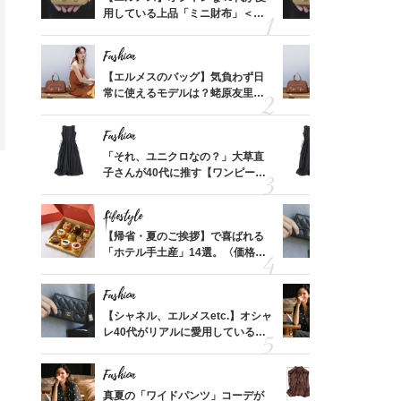
価格
用している上品「ミニ財布」＜ス
用している
？
ナップ6選＞
ナップ6選
Fashion
Fashion
時間ゼ
【エルメスのバッグ】気負わず日
【エルメス
正解ス
常に使えるモデルは？蛯原友里さ
常に使える
んと探す「最旬名品」4選
んと探す「
Fashion
Fashion
る【お
「それ、ユニクロなの？」大草直
「それ、ユ
買える
子さんが40代に推す【ワンピー
子さんが4
れる名
ス】！秀逸シルエットで体型がキ
ス】！秀逸
レイ見え
レイ見え
Lifestyle
Fashion
てから
【帰省・夏のご挨拶】で喜ばれる
【シャネル、
く」俳
「ホテル手土産」14選。〈価格
レ40代が
思い
別〉センスが伝わる逸品は？
「ミニ財布
Fashion
Fashion
さんの
【シャネル、エルメスetc.】オシャ
真夏の「ワ
金の話
レ40代がリアルに愛用している
華やぐ！大
めるん
「ミニ財布」＜スナップ18選＞
めトップス
で学ん
Fashion
Fashion
亡く
真夏の「ワイドパンツ」コーデが
40代「パ