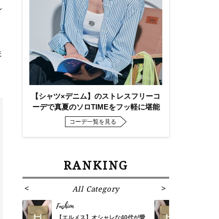
し
ま
【シャツ×デニム】のストレスフリーコ
ーデで真夏のソロTIMEをフッ軽に堪能
コーデ一覧を見る
RANKING
All Category
Fa
Fashion
Fashion
ばれる
【エルメス】オシャレな40代が愛
【エルメス