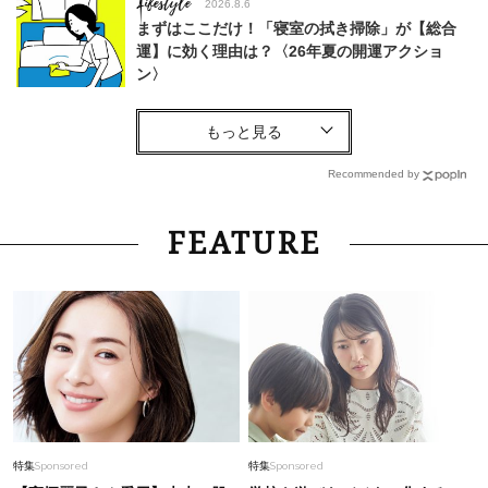
Lifestyle
2026.8.6
まずはここだけ！「寝室の拭き掃除」が【総合
運】に効く理由は？〈26年夏の開運アクショ
ン〉
Fashion
2026.6.22
吉瀬美智子さん51歳「離婚した45歳。でも、あ
の必死な時期があったからこそ…」今の40代に
Recommended by
伝えたいこと
Fashion
2026.4.10
FEATURE
【40代のスカートコーデ】春のおでかけに！簡
単にサマ見えする優秀アイテム〈4選〉
Lifestyle
2026.8.6
中山優馬さん（32）【特別カット集】心まで見
透かすような圧倒的目力と、力を抜いた笑みのギ
ャップをお届け
Fashion
2025.8.16
特集
Sponsored
特集
Sponsored
40代の「フリルトップス」はどう着こなすのが