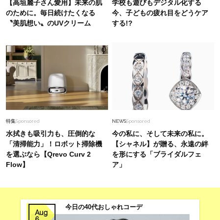
【高垣麗子さん愛用】未来の肌
学校も遊びもデジタル化する
正解？黒ベースなら甘め盛りも上品に【読者スナ
のために。毎日続けたくなる
今、子どもの疲れ目をどうケア
ップ】
〝美肌想い〟のUVクリーム
する!?
Fashion
2026.8.5
40代、”移動が多い日”の最適解は【バレエシュ
ーズ】！足が痛くならず、パンツコーデのポイン
トに
Fashion
2026.7.26
【ワイドパンツ派】夏は黒→“白”にシフト中！一
瞬で垢抜ける大人コーデ＜3選＞
特集
Sponsored
NEWS
Sponsored
水拭きも吸引力も、圧倒的な
今の私に、そして未来の私に。
「清掃能力」！ロボット掃除機
【シャネル】が贈る、永遠の絆
を選ぶなら【Qrevo Curv 2
を形にする「ブライダルフェ
Flow】
ア」
今日の40代おしゃれコーデ
Aug
6