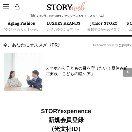
「新しい40代」のためのファッション&ライフスタイル誌
Aging Fashion
LUXURY BRANDS
Junior STORY
PO
40代からの大人オシャレ
永遠のラグジュアリー
母10年目からの子育て
今、あなたにオススメ〈PR〉
Recommended by
スマホから子どもの目を守りたい！夏休み前
に実践「こどもの瞳ケア」
STORYexperience
新規会員登録
（光文社ID）