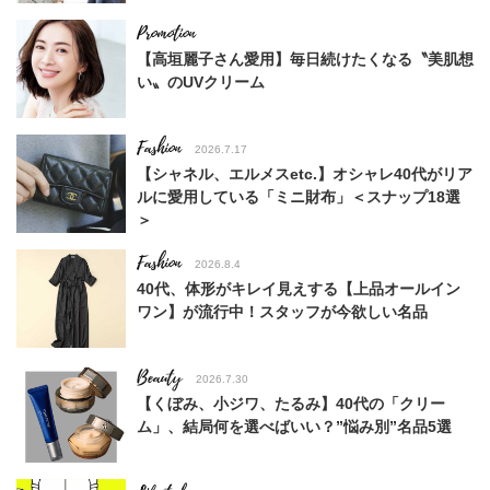
【高垣麗子さん愛用】毎日続けたくなる〝美肌想
い〟のUVクリーム
Fashion
2026.7.17
【シャネル、エルメスetc.】オシャレ40代がリア
ルに愛用している「ミニ財布」＜スナップ18選
＞
Fashion
2026.8.4
40代、体形がキレイ見えする【上品オールイン
ワン】が流行中！スタッフが今欲しい名品
Beauty
2026.7.30
【くぼみ、小ジワ、たるみ】40代の「クリー
ム」、結局何を選べばいい？”悩み別”名品5選