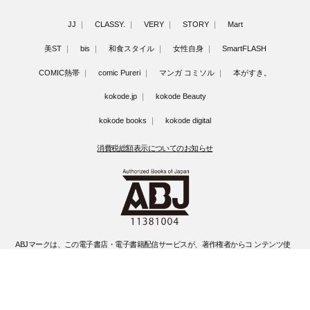
JJ
CLASSY.
VERY
STORY
Mart
美ST
bis
和食スタイル
女性自身
SmartFLASH
COMIC熱帯
comic Pureri
マンガ コミソル
本がすき。
kokode.jp
kokode Beauty
kokode books
kokode digital
消費税総額表示についてのお知らせ
ABJマークは、この電子書店・電子書籍配信サービスが、著作権者からコ ンテンツ使
用許諾を得た正規版配信サービスであることを示す登録商標(登録 番号 第6091713号)
です。
ABJマークの詳細、ABJマークを掲示しているサービスの一覧はこちらです。
https://aebs.or.jp/