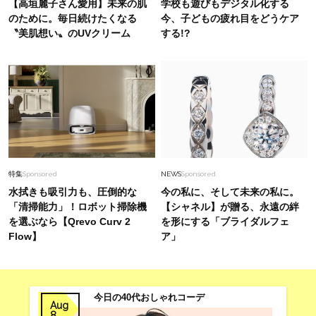
【高垣麗子さん愛用】未来の肌
学校も遊びもデジタル化する
【最旬かごバッグ】6選
のために。毎日続けたくなる
今、子どもの疲れ目をどうケア
〝美肌想い〟のUVクリーム
する!?
Fashion
2026.6.11
40代の夏に！考えなくてもきちんと見える【最
強セットアップ】4選
Fashion
2025.12.11
40代の【着映えるパンツコーデ】年末ランチに
は“華やぎ素材”がちょうどいい！
特集
Sponsored
NEWS
Sponsored
水拭きも吸引力も、圧倒的な
今の私に、そして未来の私に。
「清掃能力」！ロボット掃除機
【シャネル】が贈る、永遠の絆
を選ぶなら【Qrevo Curv 2
を形にする「ブライダルフェ
Flow】
ア」
今日の40代おしゃれコーデ
Aug
8