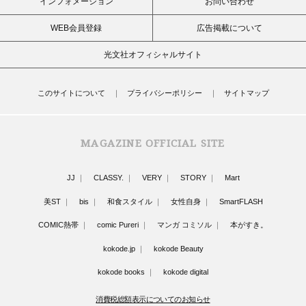
インフォメーション
お問い合わせ
WEB会員登録
広告掲載について
光文社オフィシャルサイト
このサイトについて
プライバシーポリシー
サイトマップ
MAGAZINE OFFICIAL SITE
JJ
CLASSY.
VERY
STORY
Mart
美ST
bis
和食スタイル
女性自身
SmartFLASH
COMIC熱帯
comic Pureri
マンガ コミソル
本がすき。
kokode.jp
kokode Beauty
kokode books
kokode digital
消費税総額表示についてのお知らせ