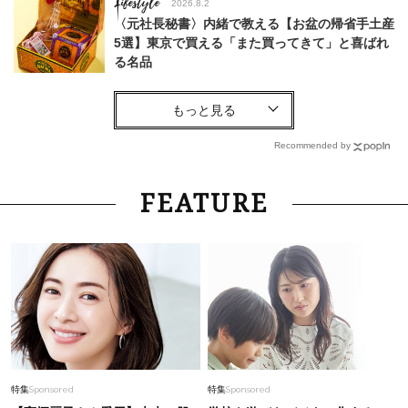
Lifestyle
2026.8.2
〈元社長秘書〉内緒で教える【お盆の帰省手土産
5選】東京で買える「また買ってきて」と喜ばれ
る名品
Fashion
2026.7.20
「とにかく着回せる」が条件！40代、夏の
【新・スタメン服】はこれ！〈ワンピ、セットア
Recommended by
ップコーデ9選〉
Fashion
2026.3.2
FEATURE
2個持ちになっても「ミニバッグ」持ちたい派！
入れるものはどう分けてる？【STORYスタッフ
抜き打ちスナップ】
Fashion
2026.6.12
【フランク ミュラー】ハローキティとのコラボ
が話題！時計を「色」で楽しむ喜びを
Fashion
2026.7.25
特集
Sponsored
特集
Sponsored
26年夏は「小ぶり」が大流行中！人と被らない