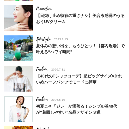
【日焼け止め特有の重さナシ】美容液感覚のうる
おうUVクリーム
Lifestyle
2025.8.15
夏休みの想い出を、もうひとつ！【都内近場】で
叶える“ハワイ時間”
Fashion
2026.7.31
【40代のTシャツコーデ】超ビッグサイズ×きれ
いめハーフパンツでモードに昇華
Fashion
2026.5.10
初夏こそ「ジレ」が洒落る！シンプル派40代
が“着回しやすい”名品デザイン３選