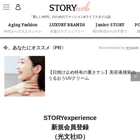
「新しい40代」のためのファッション&ライフスタイル誌
Aging Fashion
LUXURY BRANDS
Junior STORY
PO
40代からの大人オシャレ
永遠のラグジュアリー
母10年目からの子育て
今、あなたにオススメ〈PR〉
Recommended by
【日焼け止め特有の重さナシ】美容液感覚の
うるおうUVクリーム
STORYexperience
新規会員登録
（光文社ID）