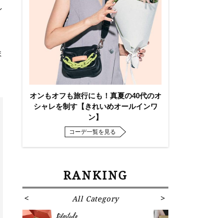
し
ま
オンもオフも旅行にも！真夏の40代のオ
シャレを制す【きれいめオールインワ
ン】
コーデ一覧を見る
RANKING
All Category
Fa
Lifestyle
Fashion