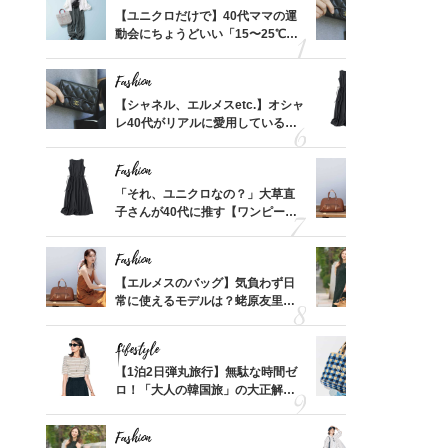
って始
【ユニクロだけで】40代ママの運
【シャネル、
えて、
動会にちょうどいい「15〜25℃気
レ40代が
ゃなっ
温別コーデ」〈UNIQLO3選〉
「ミニ財布
Fashion
Fashion
摘出手
【シャネル、エルメスetc.】オシャ
「それ、ユ
取って
レ40代がリアルに愛用している
子さんが4
そんな
「ミニ財布」＜スナップ18選＞
ス】！秀逸
い
レイ見え
Fashion
Fashion
拭き掃
「それ、ユニクロなの？」大草直
【エルメス
由は？
子さんが40代に推す【ワンピー
常に使える
〉
ス】！秀逸シルエットで体型がキ
んと探す「
レイ見え
Fashion
Fashion
【スイ
【エルメスのバッグ】気負わず日
40代が1
合間に
常に使えるモデルは？蛯原友里さ
ンを拾わな
ヨーグ
んと探す「最旬名品」4選
Lifestyle
Fashion
カ月め
【1泊2日弾丸旅行】無駄な時間ゼ
26年夏は
結婚生
ロ！「大人の韓国旅」の大正解ス
人と被らな
ケジュールは？
選
Fashion
Fashion