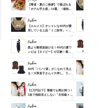
ばれる
【帰省・夏のご挨拶】で喜ばれる
【エルメス
価格
「ホテル手土産」14選。〈価格
用している
？
別〉センスが伝わる逸品は？
ナップ6選
Fashion
Fashion
時間ゼ
【エルメス】オシャレな40代が愛
黒より断然
正解ス
用している上品「ミニ財布」＜ス
ンピは【ネ
ナップ6選＞
しコーデ３
Fashion
Fashion
さんの
黒より断然垢抜ける！40代の夏ワ
40代「パ
金の話
ンピは【ネイビー】が正解！着回
る！大草直
めるん
しコーデ３
可愛い【ト
で学ん
Fashion
Fashion
さん
40代「パンツ派」がこなれて見え
【1万円以
、自然
る！大草直子さんイチ押し、ラク
1枚で地味
可愛い【トップス】4選
プス」5選
Fashion
Fashion
る【お
【1万円以下】薄着でも間が持つ！
【ユニクロ
買える
1枚で地味見えしない「主役級トッ
動会にちょ
れる名
プス」5選
温別コーデ」
Fashion
Fashion