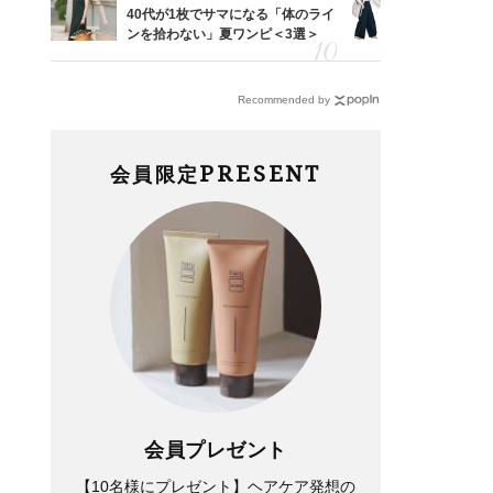
「53
40代が1枚でサマになる「体のライ
〈帰省にも
婚のリ
ンを拾わない」夏ワンピ＜3選＞
代「ワイド
でぶつ
【旅コーデ
Recommended by
PRESENT
会員限定
会員プレゼント
【10名様にプレゼント】ヘアケア発想の