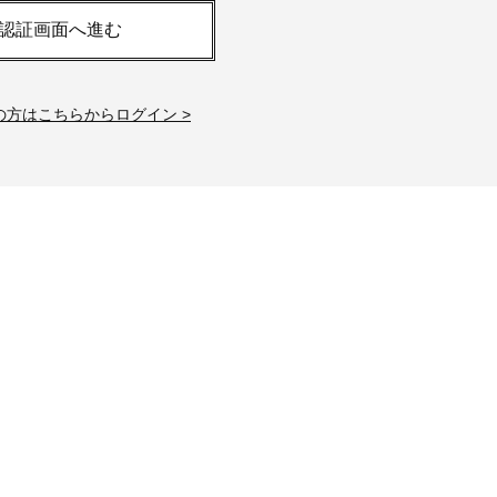
「それどこの？」と褒められる！
【帰省・夏のご挨拶】で喜
認証画面へ進む
可愛すぎる【YSL】の新作「万能ク
「ホテル手土産」14選。〈
リーム」が夏のお守りに
別〉センスが伝わる逸品は
Beauty
Lifestyle
の方はこちらからログイン >
26年夏、石井美穂さん厳選の【美
【1泊2日弾丸旅行】無駄な
白アイテム】10選！40代以上は朝
ロ！「大人の韓国旅」の大
晩の「即効集中ケア」に頼る！
ケジュールは？
Beauty
Lifestyle
40代、翌朝の肌が見違える！夏の
梅宮アンナさん、父・辰夫
「ざらつき・ごわつき」をケアす
相続で学んだこと「親のお
る名品2選〈パック・ミスト〉
は”介護どうする？”から始
です」父・辰夫さんの相続
Beauty
Lifestyle
だこと
40代、顔がオシャレになる「リッ
【特別カット集】中村ゆり
プの色」は【モーブ】一択！大野
やわらかな透明感をまとう
真理子さんおすすめ名品
体の美しさ
Beauty
Lifestyle
「夕方から目力が落ちる…」40代
〈元社長秘書〉内緒で教え
へ！石井美穂さんが推薦【名品ア
盆の帰省手土産5選】東京で
イクリーム】3選
「また買ってきて」と喜ば
品
Beauty
Lifestyle