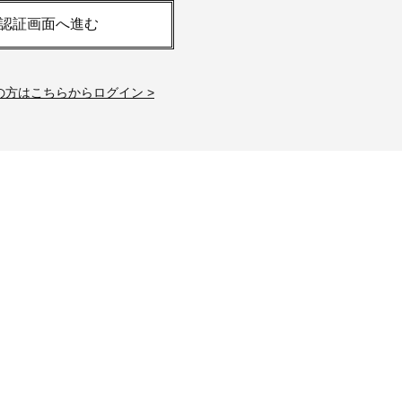
26年夏、石井美穂さん厳選の【美
【帰省・夏のご挨拶】で喜
認証画面へ進む
白アイテム】10選！40代以上は朝
「ホテル手土産」14選。〈
晩の「即効集中ケア」に頼る！
別〉センスが伝わる逸品は
Beauty
Lifestyle
の方はこちらからログイン >
「それどこの？」と褒められる！
【1泊2日弾丸旅行】無駄な
可愛すぎる【YSL】の新作「万能ク
ロ！「大人の韓国旅」の大
リーム」が夏のお守りに
ケジュールは？
Beauty
Lifestyle
40代、翌朝の肌が見違える！夏の
梅宮アンナさん、父・辰夫
「ざらつき・ごわつき」をケアす
相続で学んだこと「親のお
る名品2選〈パック・ミスト〉
は”介護どうする？”から始
です」父・辰夫さんの相続
Beauty
Lifestyle
だこと
40代の透明感を底上げ【毛穴ケ
〈元社長秘書〉内緒で教え
ア】名品3選！石井美穂さん「60本
盆の帰省手土産5選】東京で
以上愛用中」のものも
「また買ってきて」と喜ば
品
Beauty
Lifestyle
「夕方から目力が落ちる…」40代
【特別カット集】中村ゆり
へ！石井美穂さんが推薦【名品ア
やわらかな透明感をまとう
イクリーム】3選
体の美しさ
Beauty
Lifestyle