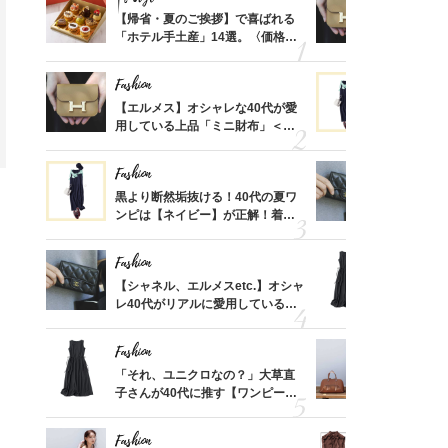
ばれる
【帰省・夏のご挨拶】で喜ばれる
【エルメス
価格
「ホテル手土産」14選。〈価格
用している
？
別〉センスが伝わる逸品は？
ナップ6選
Fashion
Fashion
時間ゼ
【エルメス】オシャレな40代が愛
黒より断然
正解ス
用している上品「ミニ財布」＜ス
ンピは【ネ
ナップ6選＞
しコーデ３
Fashion
Fashion
さんの
黒より断然垢抜ける！40代の夏ワ
【シャネル、
金の話
ンピは【ネイビー】が正解！着回
レ40代が
めるん
しコーデ３
「ミニ財布
で学ん
Fashion
Fashion
る【お
【シャネル、エルメスetc.】オシャ
「それ、ユ
買える
レ40代がリアルに愛用している
子さんが4
れる名
「ミニ財布」＜スナップ18選＞
ス】！秀逸
レイ見え
Fashion
Fashion
さん
「それ、ユニクロなの？」大草直
【エルメス
、自然
子さんが40代に推す【ワンピー
常に使える
ス】！秀逸シルエットで体型がキ
んと探す「
レイ見え
Fashion
Fashion