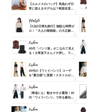
てから
【エルメスのバッグ】気負わず日
40代「パ
く」俳
常に使えるモデルは？蛯原友里さ
る！大草直
思い
んと探す「最旬名品」4選
可愛い【ト
Lifestyle
Fashion
摘出手
【1泊2日弾丸旅行】無駄な時間ゼ
40代の【
取って
ロ！「大人の韓国旅」の大正解ス
を”夏仕様
そんな
ケジュールは？
レイ見えす
い
Fashion
Fashion
カ月め
40代「パンツ派」がこなれて見え
〈帰省にも
結婚生
る！大草直子さんイチ押し、ラク
代「ワイド
可愛い【トップス】4選
【旅コーデ
Fashion
Fashion
拭き掃
40代の【ワイドパンツ】コーデ
『ジャケッ
由は？
を”夏仕様”に更新！スタイルがキ
正解！普通
〉
レイ見えする〈コーデ3選〉
えする【上
Fashion
Fashion
「53
〈帰省にも〉動きやすさ重視！40
40代は「
婚のリ
代「ワイドパンツ」で作る最旬
えの正解！
でぶつ
【旅コーデ】の正解4選
【ドロスト
Fashion
Fashion