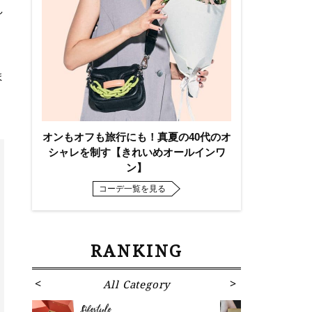
し
ま
オンもオフも旅行にも！真夏の40代のオ
シャレを制す【きれいめオールインワ
ン】
コーデ一覧を見る
RANKING
All Category
Fa
Lifestyle
Fashion