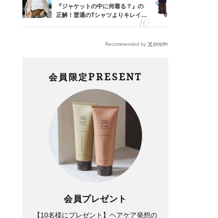
亡く
『ジャケットの中に何着る？』の
「とにかく
ってい
正解！普通のTシャツよりキレイ見
代、夏の【
を卒業
えする【上品トップス】4選
れ！〈ワン
デ9選〉
Recommended by
PRESENT
会員限定
会員プレゼント
【10名様にプレゼント】ヘアケア発想の