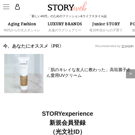
「新しい40代」のためのファッション&ライフスタイル誌
Aging Fashion
LUXURY BRANDS
Junior STORY
PO
40代からの大人オシャレ
永遠のラグジュアリー
母10年目からの子育て
今、あなたにオススメ〈PR〉
Recommended by
「肌のキレイな友人に教わった」高垣麗子さ
ん愛用UVクリーム
STORYexperience
新規会員登録
（光文社ID）