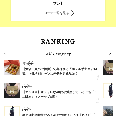
ワン】
コーデ一覧を見る
RANKING
All Category
Lifestyle
【帰省・夏のご挨拶】で喜ばれる「ホテル手土産」14
選。〈価格別〉センスが伝わる逸品は？
Fashion
【エルメス】オシャレな40代が愛用している上品「ミ
ニ財布」＜スナップ6選＞
Fashion
黒より断然垢抜ける！40代の夏ワンピは【ネイビー】