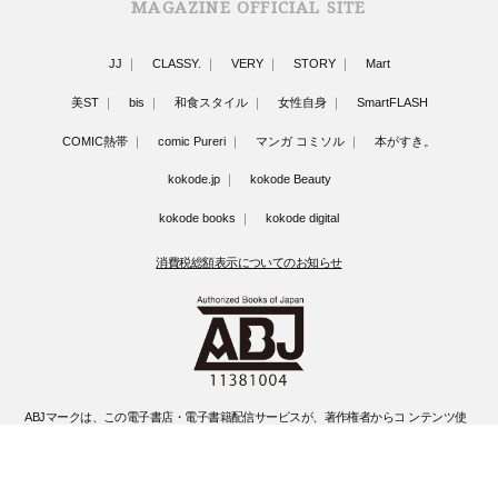
MAGAZINE OFFICIAL SITE
JJ
CLASSY.
VERY
STORY
Mart
美ST
bis
和食スタイル
女性自身
SmartFLASH
COMIC熱帯
comic Pureri
マンガ コミソル
本がすき。
kokode.jp
kokode Beauty
kokode books
kokode digital
消費税総額表示についてのお知らせ
ABJマークは、この電子書店・電子書籍配信サービスが、著作権者からコ ンテンツ使
用許諾を得た正規版配信サービスであることを示す登録商標(登録 番号 第6091713号)
です。
ABJマークの詳細、ABJマークを掲示しているサービスの一覧はこちらです。
https://aebs.or.jp/