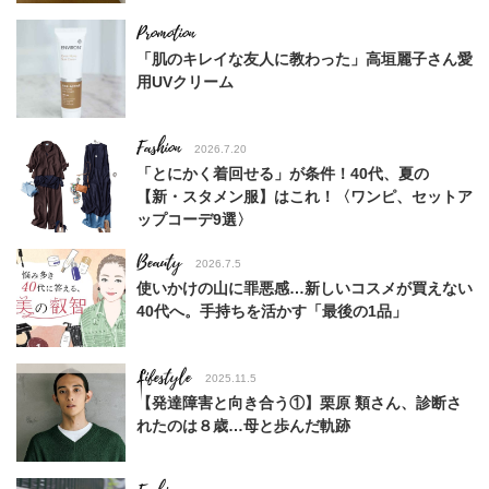
「肌のキレイな友人に教わった」高垣麗子さん愛
用UVクリーム
Fashion
2026.7.20
「とにかく着回せる」が条件！40代、夏の
【新・スタメン服】はこれ！〈ワンピ、セットア
ップコーデ9選〉
Beauty
2026.7.5
使いかけの山に罪悪感…新しいコスメが買えない
40代へ。手持ちを活かす「最後の1品」
Lifestyle
2025.11.5
【発達障害と向き合う①】栗原 類さん、診断さ
れたのは８歳…母と歩んだ軌跡