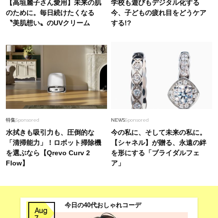
【高垣麗子さん愛用】未来の肌
学校も遊びもデジタル化する
or「カジュアル」旅行やレジャーに！
のために。毎日続けたくなる
今、子どもの疲れ目をどうケア
〝美肌想い〟のUVクリーム
する!?
Lifestyle
2026.6.29
女優・須藤理彩さん「夫を亡くし、心身不調に。
鬱だと思っていたら…」原因がわかり自責を卒業
Fashion
2026.5.18
【40代のお仕事コーデ】Allネイビーはトーンの
微差で魅せて脱・真面目顔に
特集
Sponsored
NEWS
Sponsored
水拭きも吸引力も、圧倒的な
今の私に、そして未来の私に。
「清掃能力」！ロボット掃除機
【シャネル】が贈る、永遠の絆
を選ぶなら【Qrevo Curv 2
を形にする「ブライダルフェ
Flow】
ア」
今日の40代おしゃれコーデ
Aug
7