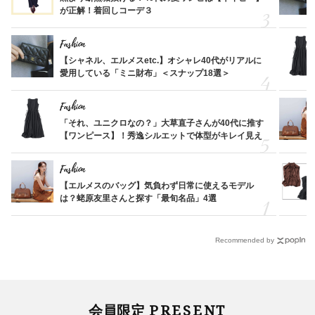
が正解！着回しコーデ３
Fashion
【シャネル、エルメスetc.】オシャレ40代がリアルに
愛用している「ミニ財布」＜スナップ18選＞
Fashion
「それ、ユニクロなの？」大草直子さんが40代に推す
【ワンピース】！秀逸シルエットで体型がキレイ見え
Fashion
【エルメスのバッグ】気負わず日常に使えるモデル
は？蛯原友里さんと探す「最旬名品」4選
Recommended by
PRESENT
会員限定