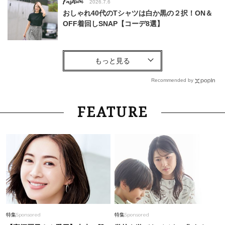
Fashion
2026.7.6
おしゃれ40代のTシャツは白か黒の２択！ON＆
OFF着回しSNAP【コーデ8選】
Fashion
2026.7.23
【脱・無難】カジュアル派40代が頼れる｢ぺたん
こサンダル&かごバッグ」特集〈8選〉
Recommended by
Fashion
2026.6.30
FEATURE
働く40代へ「オンもオフも褒められる！」上品
に着映える【旬セットアップ】３選
Beauty
2026.7.29
酷暑の夏こそ40代が使うべき【美容液・クリー
ム】「シワ・たるみケア」はこれ一つでOK！
Fashion
2026.6.23
特集
Sponsored
特集
Sponsored
40代の【ロゴT】どっちで行く？「キレイめ」