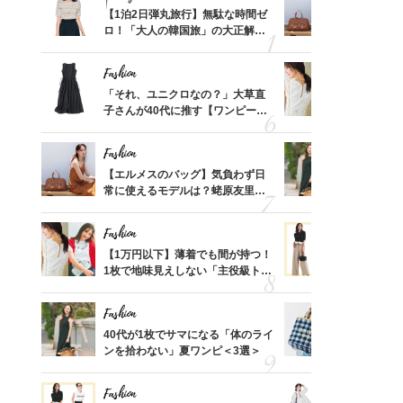
てから
【1泊2日弾丸旅行】無駄な時間ゼ
【エルメス
く」俳
ロ！「大人の韓国旅」の大正解ス
常に使える
思い
ケジュールは？
んと探す「
Fashion
Fashion
摘出手
「それ、ユニクロなの？」大草直
【1万円以
取って
子さんが40代に推す【ワンピー
1枚で地味
そんな
ス】！秀逸シルエットで体型がキ
プス」5選
い
レイ見え
Fashion
Fashion
カ月め
【エルメスのバッグ】気負わず日
40代が1
結婚生
常に使えるモデルは？蛯原友里さ
ンを拾わな
んと探す「最旬名品」4選
Fashion
Fashion
拭き掃
【1万円以下】薄着でも間が持つ！
40代の【
由は？
1枚で地味見えしない「主役級トッ
を”夏仕様
〉
プス」5選
レイ見えす
Fashion
Fashion
「53
40代が1枚でサマになる「体のライ
26年夏は
婚のリ
ンを拾わない」夏ワンピ＜3選＞
人と被らな
でぶつ
選
Fashion
Fashion