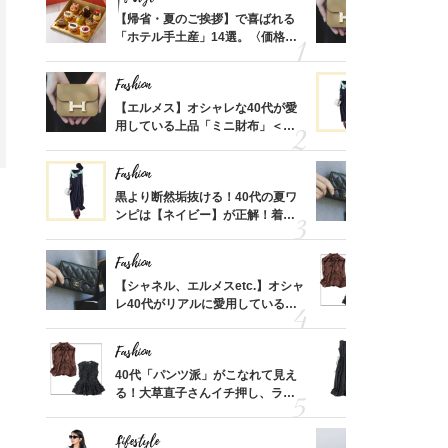
ばれる
【帰省・夏のご挨拶】で喜ばれる
【エルメス
価格
「ホテル手土産」14選。〈価格
用している
？
別〉センスが伝わる逸品は？
ナップ6選
Fashion
Fashion
時間ゼ
【エルメス】オシャレな40代が愛
黒より断然
正解ス
用している上品「ミニ財布」＜ス
ンピは【ネ
ナップ6選＞
しコーデ３
Fashion
Fashion
さんの
黒より断然垢抜ける！40代の夏ワ
【シャネル、
金の話
ンピは【ネイビー】が正解！着回
レ40代が
めるん
しコーデ３
「ミニ財布
で学ん
Fashion
Fashion
る【お
【シャネル、エルメスetc.】オシャ
40代「パ
買える
レ40代がリアルに愛用している
る！大草直
れる名
「ミニ財布」＜スナップ18選＞
可愛い【ト
Fashion
Fashion
さん
40代「パンツ派」がこなれて見え
「それ、ユ
、自然
る！大草直子さんイチ押し、ラク
子さんが4
可愛い【トップス】4選
ス】！秀逸
レイ見え
Lifestyle
Fashion