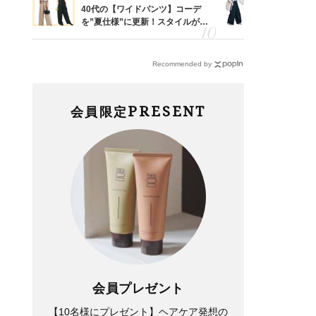
って始
40代の【ワイドパンツ】コーデ
〈帰省にも
えて、
を”夏仕様”に更新！スタイルがキ
代「ワイド
ゃなっ
レイ見えする〈コーデ3選〉
【旅コーデ
Recommended by
PRESENT
会員限定
会員プレゼント
【10名様にプレゼント】ヘアケア発想の