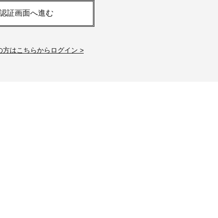
「それどこの？」と褒められる！
【帰省・夏のご挨拶】で喜
認証画面へ進む
可愛すぎる【YSL】の新作「万能ク
「ホテル手土産」14選。〈
リーム」が夏のお守りに
別〉センスが伝わる逸品は
Beauty
Lifestyle
の方はこちらからログイン >
26年夏、石井美穂さん厳選の【美
【1泊2日弾丸旅行】無駄な
白アイテム】10選！40代以上は朝
ロ！「大人の韓国旅」の大
晩の「即効集中ケア」に頼る！
ケジュールは？
Beauty
Lifestyle
40代、翌朝の肌が見違える！夏の
梅宮アンナさん、父・辰夫
「ざらつき・ごわつき」をケアす
相続で学んだこと「親のお
る名品2選〈パック・ミスト〉
は”介護どうする？”から始
です」父・辰夫さんの相続
Beauty
Lifestyle
だこと
40代の透明感を底上げ【毛穴ケ
〈元社長秘書〉内緒で教え
ア】名品3選！石井美穂さん「60本
盆の帰省手土産5選】東京で
以上愛用中」のものも
「また買ってきて」と喜ば
品
Beauty
Lifestyle
「夕方から目力が落ちる…」40代
【特別カット集】中村ゆり
へ！石井美穂さんが推薦【名品ア
やわらかな透明感をまとう
イクリーム】3選
体の美しさ
Beauty
Lifestyle