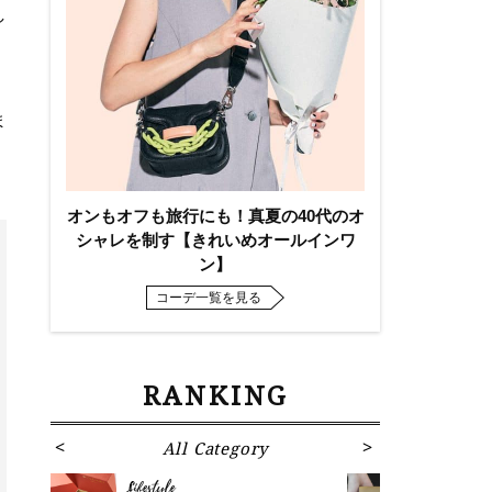
し
ま
オンもオフも旅行にも！真夏の40代のオ
シャレを制す【きれいめオールインワ
ン】
コーデ一覧を見る
RANKING
All Category
Fa
Lifestyle
Fashion