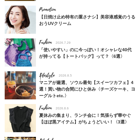
【日焼け止め特有の重さナシ】美容液感覚のうる
おうUVクリーム
Fashion
2026.7.29
「使いやすい」のに今っぽい！オシャレな40代
が持ってる【トートバッグ】って？〈6選〉
Lifestyle
2026.8.5
マニアが厳選、ソウル最旬【スイーツカフェ】4
選！買い物の合間にひと休み〈チーズケーキ、ヨ
ーグルトetc.〉
Fashion
2026.8.6
夏休みの集まり、ランチ会に！気張らず華やぐ
【ほぼ黒アイテム】がちょうどいい！〈3選〉