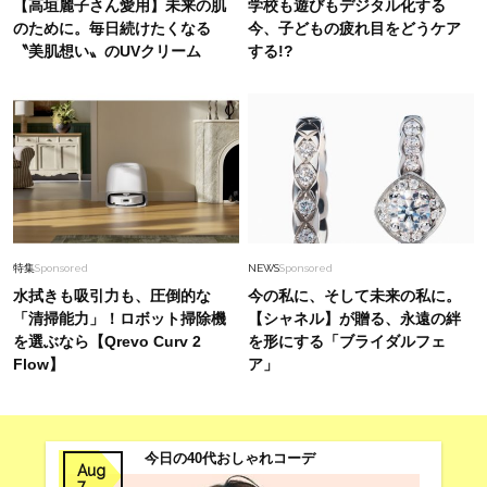
【高垣麗子さん愛用】未来の肌
学校も遊びもデジタル化する
レに着るには？＜読者スナップ3選＞
のために。毎日続けたくなる
今、子どもの疲れ目をどうケア
〝美肌想い〟のUVクリーム
する!?
Fashion
2026.2.24
40代が「ロンT」で垢抜けるコツは？“女っぽス
カート”合わせが大正解〈コーデ２選〉
Beauty
2026.3.15
40代の“老け見え”目元〈シワ・クマ・くぼみ・
まつ毛〉に！【悩み別・名品まとめ】
特集
Sponsored
NEWS
Sponsored
水拭きも吸引力も、圧倒的な
今の私に、そして未来の私に。
「清掃能力」！ロボット掃除機
【シャネル】が贈る、永遠の絆
を選ぶなら【Qrevo Curv 2
を形にする「ブライダルフェ
Flow】
ア」
今日の40代おしゃれコーデ
Aug
7