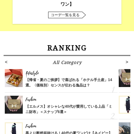
ワン】
コーデ一覧を見る
RANKING
All Category
Lifestyle
【帰省・夏のご挨拶】で喜ばれる「ホテル手土産」14
選。〈価格別〉センスが伝わる逸品は？
Fashion
【エルメス】オシャレな40代が愛用している上品「ミ
ニ財布」＜スナップ6選＞
Fashion
黒より断然垢抜ける！40代の夏ワンピは【ネイビー】