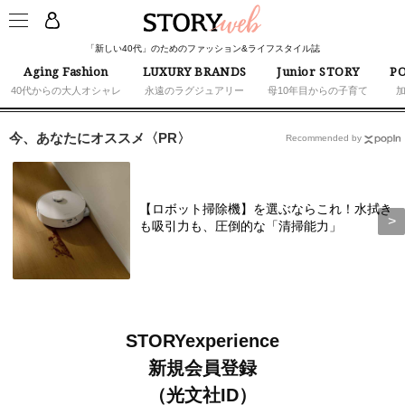
「新しい40代」のためのファッション&ライフスタイル誌
Aging Fashion
LUXURY BRANDS
Junior STORY
PO
40代からの大人オシャレ
永遠のラグジュアリー
母10年目からの子育て
今、あなたにオススメ〈PR〉
Recommended by
【ロボット掃除機】を選ぶならこれ！水拭き
も吸引力も、圧倒的な「清掃能力」
STORYexperience
新規会員登録
（光文社ID）