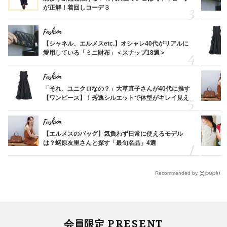
が正解！着回しコーデ３
Fashion
【シャネル、エルメスetc.】オシャレ40代がリアルに
愛用している「ミニ財布」＜スナップ18選＞
Fashion
「それ、ユニクロなの？」大草直子さんが40代に推す
【ワンピース】！秀逸シルエットで体型がキレイ見え
Fashion
【エルメスのバッグ】気負わず日常に使えるモデル
は？蛯原友里さんと探す「最旬名品」4選
Recommended by
PRESENT
会員限定