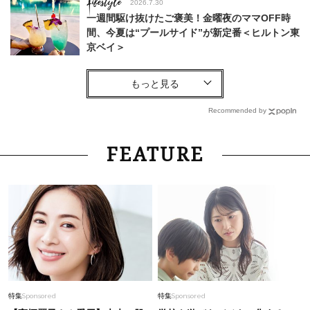
Lifestyle
2026.7.30
一週間駆け抜けたご褒美！金曜夜のママOFF時
間、今夏は“プールサイド”が新定番＜ヒルトン東
京ベイ＞
Fashion
2026.8.6
【大野真理子さん×佐藤佳菜子さん】が力説！
「Tシャツ苦手」なコンサバ40代、夏の正解スタ
Recommended by
イルは？
Fashion
2026.8.6
FEATURE
1万円以下で手に入る！40代の真夏コーデが垢抜
ける『買い足しアイテム』8選
Fashion
2026.5.7
【40代夏コーデ】薄着でも地味見えしない！大
人が自信を持てる華やか服〈15選〉
Fashion
2025.8.21
特集
Sponsored
特集
Sponsored
流行りの「キャラトップス」を、40代がオシャ