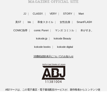
MAGAZINE OFFICIAL SITE
JJ
CLASSY.
VERY
STORY
Mart
美ST
bis
和食スタイル
女性自身
SmartFLASH
COMIC熱帯
comic Pureri
マンガ コミソル
本がすき。
kokode.jp
kokode Beauty
kokode books
kokode digital
消費税総額表示についてのお知らせ
ABJマークは、この電子書店・電子書籍配信サービスが、著作権者からコ ンテンツ使
用許諾を得た正規版配信サービスであることを示す登録商標(登録 番号 第6091713号)
です。
ABJマークの詳細、ABJマークを掲示しているサービスの一覧はこちらです。
https://aebs.or.jp/