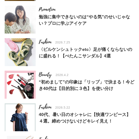
勉強に集中できないのは“やる気”のせいじゃな
い？プロに学ぶアイケア
Fashion
2026.7.25
〈ビルケンシュトックetc〉足が痛くならないの
に盛れる！【ぺたんこサンダル】4選
Beauty
2026.4.2
“初めまして”の印象は「リップ」で決まる！今ど
き40代は【目的別に３色】を使い分け
Fashion
2026.5.22
40代、暑い日のオシャレに【快適ワンピース】
４選。締めつけないけどキレイ見え！