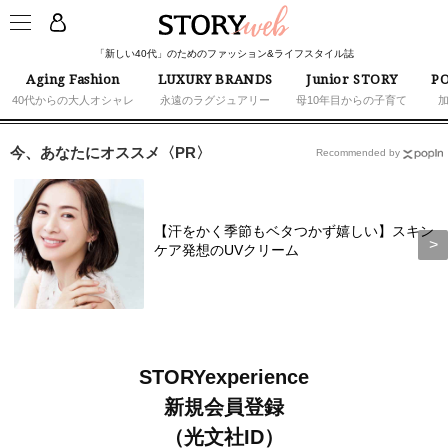
「新しい40代」のためのファッション&ライフスタイル誌
Aging Fashion
LUXURY BRANDS
Junior STORY
PO
40代からの大人オシャレ
永遠のラグジュアリー
母10年目からの子育て
今、あなたにオススメ〈PR〉
Recommended by
【汗をかく季節もベタつかず嬉しい】スキン
ケア発想のUVクリーム
STORYexperience
新規会員登録
（光文社ID）