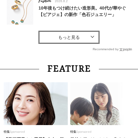
Fashion
2026.8.2
10年後もつけ続けたい造形美。40代が華やぐ
【ピアジェ】の新作「色石ジュエリー」
Fashion
2025.8.21
流行りの「キャラトップス」を、40代がオシャ
レに着るには？＜読者スナップ3選＞
Recommended by
Fashion
2026.8.5
FEATURE
【40代の夏旅コーデ】リラクシーなワンピにバ
ッグで色を効かせて旅の高揚感を演出
Lifestyle
2026.5.1
及川光博さん（56）今やりたいことは親孝行
「時間がなくても、遠慮されても後悔しないため
に」
Fashion
2026.8.7
特集
Sponsored
特集
Sponsored
「Tシャツ苦手」を克服！【大野真理子さん×佐