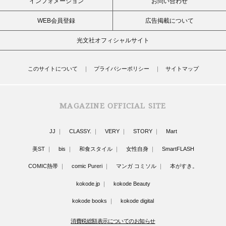
インフォメーション
お問い合わせ
WEB会員登録
広告掲載について
光文社オフィシャルサイト
このサイトについて
プライバシーポリシー
サイトマップ
MAGAZINE OFFICIAL SITE
JJ
CLASSY.
VERY
STORY
Mart
美ST
bis
和食スタイル
女性自身
SmartFLASH
COMIC熱帯
comic Pureri
マンガ コミソル
本がすき。
kokode.jp
kokode Beauty
kokode books
kokode digital
消費税総額表示についてのお知らせ