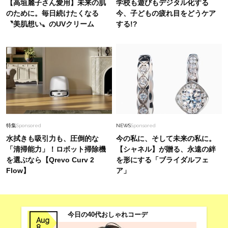
【高垣麗子さん愛用】未来の肌
学校も遊びもデジタル化する
藤佳菜子さん】”40代コンサバ派”の盛れセット
のために。毎日続けたくなる
今、子どもの疲れ目をどうケア
〝美肌想い〟のUVクリーム
する!?
Lifestyle
2026.8.2
〈元社長秘書〉内緒で教える【お盆の帰省手土産
5選】東京で買える「また買ってきて」と喜ばれ
る名品
Fashion
2026.6.23
40代ママが毎日頼る！今夏の流行ぺたんこシュ
ーズ〈スポサン、メリージェーンetc.〉
特集
Sponsored
NEWS
Sponsored
水拭きも吸引力も、圧倒的な
今の私に、そして未来の私に。
「清掃能力」！ロボット掃除機
【シャネル】が贈る、永遠の絆
を選ぶなら【Qrevo Curv 2
を形にする「ブライダルフェ
Flow】
ア」
今日の40代おしゃれコーデ
Aug
8