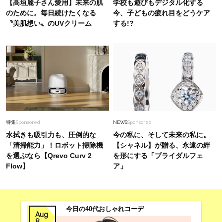
【高垣麗子さん愛用】未来の肌
学校も遊びもデジタル化する
【#Fumio名品】
のために。毎日続けたくなる
今、子どもの疲れ目をどうケア
〝美肌想い〟のUVクリーム
する!?
Lifestyle
2026.8.5
東京初導入の焙煎機が注目のロースタリー、目黒
区・柿の木坂に「MU COFFEE（ム コーヒ
ー）」がOPEN
Beauty
2026.7.31
40代は洗顔選びから！石井美穂さんの「夏枯れ
肌対策」全部見せ【ハリケア・美白etc.】
特集
Sponsored
NEWS
Sponsored
水拭きも吸引力も、圧倒的な
今の私に、そして未来の私に。
「清掃能力」！ロボット掃除機
【シャネル】が贈る、永遠の絆
を選ぶなら【Qrevo Curv 2
を形にする「ブライダルフェ
Flow】
ア」
今日の40代おしゃれコーデ
Aug
8