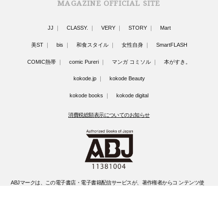
MAGAZINE OFFICIAL SITE
JJ
CLASSY.
VERY
STORY
Mart
美ST
bis
和食スタイル
女性自身
SmartFLASH
COMIC熱帯
comic Pureri
マンガ コミソル
本がすき。
kokode.jp
kokode Beauty
kokode books
kokode digital
消費税総額表示についてのお知らせ
ABJマークは、この電子書店・電子書籍配信サービスが、著作権者からコ ンテンツ使
用許諾を得た正規版配信サービスであることを示す登録商標(登録 番号 第6091713号)
です。
ABJマークの詳細、ABJマークを掲示しているサービスの一覧はこちらです。
https://aebs.or.jp/