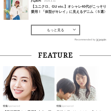
Fashion
2026.4.11
【ユニクロ、GU etc.】オシャレ40代がこっそり
愛用！「体型がキレイ」に見えるデニム〈５選〉
Lifestyle
2026.8.6
26年夏の【開運アクション】は”ひと拭き”習
慣！「金運アップ→トイレ、じゃあ底上げ運
Recommended by
は？」
Fashion
2026.2.15
FEATURE
冬から春へのシフトは「白スカート」が簡単！
40代にちょうどいい“今っぽ”上品コーデ〈５
選〉
Fashion
2026.7.12
【Tシャツ感覚で着られる】体型カバーもきれい
見えも！40代の『夏ブラウス』5選
Fashion
2026.6.26
特集
Sponsored
特集
Sponsored
《ユニクロ》この夏頼れるUV対策名品6選