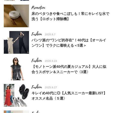
床のベタつきや食べこぼしも！常にキレイな水で
洗う【ロボット掃除機】
Fashion
2026.8.7
パンツ派の“ワンピ的存在”！40代は【オールイ
ンワン】でラクに着映える＜5選＞
Fashion
2026.6.24
【モノトーン派40代の夏カジュアル】大人に似
合うスポサン＆スニーカーで〈3選〉
Fashion
2025.9.27
キレイめ40代に◎【人気スニーカー最新LIST】
オススメ名品〈５選〉