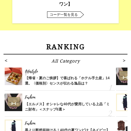
ワン】
コーデ一覧を見る
RANKING
All Category
Lifestyle
【帰省・夏のご挨拶】で喜ばれる「ホテル手土産」14
選。〈価格別〉センスが伝わる逸品は？
Fashion
【エルメス】オシャレな40代が愛用している上品「ミ
ニ財布」＜スナップ6選＞
Fashion
黒より断然垢抜ける！40代の夏ワンピは【ネイビー】