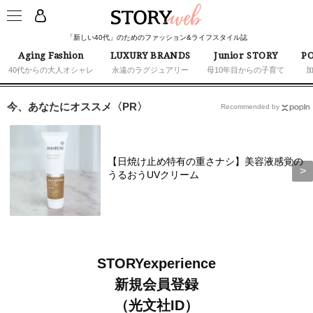
「新しい40代」のためのファッション&ライフスタイル誌
Aging Fashion
LUXURY BRANDS
Junior STORY
PO
40代からの大人オシャレ
永遠のラグジュアリー
母10年目からの子育て
今、あなたにオススメ〈PR〉
Recommended by
【日焼け止め特有の重さナシ】美容液感覚の
うるおうUVクリーム
STORYexperience
新規会員登録
（光文社ID）