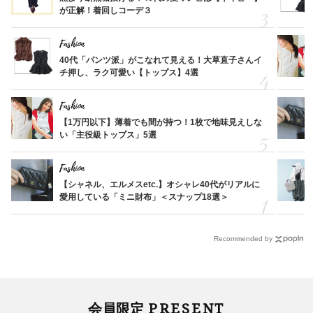
が正解！着回しコーデ３
Fashion
40代「パンツ派」がこなれて見える！大草直子さんイ
チ押し、ラク可愛い【トップス】4選
Fashion
【1万円以下】薄着でも間が持つ！1枚で地味見えしな
い「主役級トップス」5選
Fashion
【シャネル、エルメスetc.】オシャレ40代がリアルに
愛用している「ミニ財布」＜スナップ18選＞
Recommended by
PRESENT
会員限定