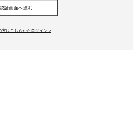
「それどこの？」と褒められる！
【帰省・夏のご挨拶】で喜
認証画面へ進む
可愛すぎる【YSL】の新作「万能ク
「ホテル手土産」14選。〈
リーム」が夏のお守りに
別〉センスが伝わる逸品は
Beauty
Lifestyle
の方はこちらからログイン >
26年夏、石井美穂さん厳選の【美
【1泊2日弾丸旅行】無駄な
白アイテム】10選！40代以上は朝
ロ！「大人の韓国旅」の大
晩の「即効集中ケア」に頼る！
ケジュールは？
Beauty
Lifestyle
40代、翌朝の肌が見違える！夏の
梅宮アンナさん、父・辰夫
「ざらつき・ごわつき」をケアす
相続で学んだこと「親のお
る名品2選〈パック・ミスト〉
は”介護どうする？”から始
です」父・辰夫さんの相続
Beauty
Lifestyle
だこと
40代の透明感を底上げ【毛穴ケ
〈元社長秘書〉内緒で教え
ア】名品3選！石井美穂さん「60本
盆の帰省手土産5選】東京で
以上愛用中」のものも
「また買ってきて」と喜ば
品
Beauty
Lifestyle
「夕方から目力が落ちる…」40代
【特別カット集】中村ゆり
へ！石井美穂さんが推薦【名品ア
やわらかな透明感をまとう
イクリーム】3選
体の美しさ
Beauty
Lifestyle