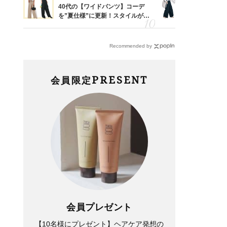
「53
40代の【ワイドパンツ】コーデ
〈帰省にも
婚のリ
を”夏仕様”に更新！スタイルがキ
代「ワイド
でぶつ
レイ見えする〈コーデ3選〉
【旅コーデ
Recommended by
PRESENT
会員限定
会員プレゼント
【10名様にプレゼント】ヘアケア発想の