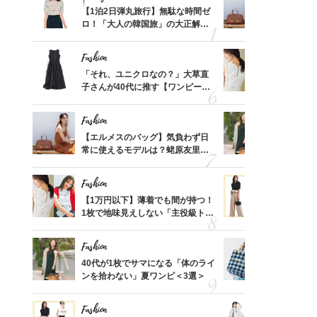
てから
【1泊2日弾丸旅行】無駄な時間ゼ
【エルメス
く」俳
ロ！「大人の韓国旅」の大正解ス
常に使える
思い
ケジュールは？
んと探す「
Fashion
Fashion
摘出手
「それ、ユニクロなの？」大草直
【1万円以
取って
子さんが40代に推す【ワンピー
1枚で地味
そんな
ス】！秀逸シルエットで体型がキ
プス」5選
い
レイ見え
Fashion
Fashion
カ月め
【エルメスのバッグ】気負わず日
40代が1
結婚生
常に使えるモデルは？蛯原友里さ
ンを拾わな
んと探す「最旬名品」4選
Fashion
Fashion
って始
【1万円以下】薄着でも間が持つ！
40代の【
えて、
1枚で地味見えしない「主役級トッ
を”夏仕様
ゃなっ
プス」5選
レイ見えす
Fashion
Fashion
拭き掃
40代が1枚でサマになる「体のライ
26年夏は
由は？
ンを拾わない」夏ワンピ＜3選＞
人と被らな
〉
選
Fashion
Fashion