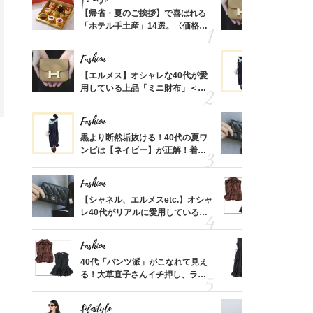
ばれる
【帰省・夏のご挨拶】で喜ばれる
【エルメス
価格
「ホテル手土産」14選。〈価格
用している
？
別〉センスが伝わる逸品は？
ナップ6選
Fashion
Fashion
時間ゼ
【エルメス】オシャレな40代が愛
黒より断然
正解ス
用している上品「ミニ財布」＜ス
ンピは【ネ
ナップ6選＞
しコーデ３
Fashion
Fashion
さんの
黒より断然垢抜ける！40代の夏ワ
【シャネル、
金の話
ンピは【ネイビー】が正解！着回
レ40代が
めるん
しコーデ３
「ミニ財布
で学ん
Fashion
Fashion
る【お
【シャネル、エルメスetc.】オシャ
40代「パ
買える
レ40代がリアルに愛用している
る！大草直
れる名
「ミニ財布」＜スナップ18選＞
可愛い【ト
Fashion
Fashion
さん
40代「パンツ派」がこなれて見え
「それ、ユ
、自然
る！大草直子さんイチ押し、ラク
子さんが4
可愛い【トップス】4選
ス】！秀逸
レイ見え
Lifestyle
Fashion