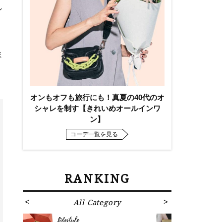
し
ま
オンもオフも旅行にも！真夏の40代のオ
シャレを制す【きれいめオールインワ
ン】
コーデ一覧を見る
RANKING
All Category
Fa
Lifestyle
Fashion