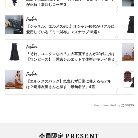
が正解！着回しコーデ３
Fashion
【シャネル、エルメスetc.】オシャレ40代がリアルに
愛用している「ミニ財布」＜スナップ18選＞
Fashion
「それ、ユニクロなの？」大草直子さんが40代に推す
【ワンピース】！秀逸シルエットで体型がキレイ見え
Fashion
【エルメスのバッグ】気負わず日常に使えるモデル
は？蛯原友里さんと探す「最旬名品」4選
Recommended by
PRESENT
会員限定