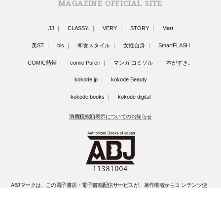
MAGAZINE OFFICIAL SITE
JJ
CLASSY.
VERY
STORY
Mart
美ST
bis
和食スタイル
女性自身
SmartFLASH
COMIC熱帯
comic Pureri
マンガ コミソル
本がすき。
kokode.jp
kokode Beauty
kokode books
kokode digital
消費税総額表示についてのお知らせ
ABJマークは、この電子書店・電子書籍配信サービスが、著作権者からコ ンテンツ使
用許諾を得た正規版配信サービスであることを示す登録商標(登録 番号 第6091713号)
です。
ABJマークの詳細、ABJマークを掲示しているサービスの一覧はこちらです。
https://aebs.or.jp/