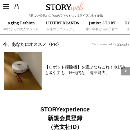
「新しい40代」のためのファッション&ライフスタイル誌
Aging Fashion
LUXURY BRANDS
Junior STORY
PO
40代からの大人オシャレ
永遠のラグジュアリー
母10年目からの子育て
今、あなたにオススメ〈PR〉
Recommended by
【ロボット掃除機】を選ぶならこれ！水拭き
も吸引力も、圧倒的な「清掃能力」
STORYexperience
新規会員登録
（光文社ID）