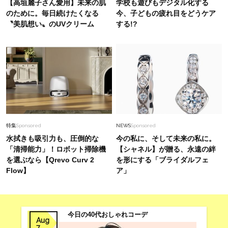
【高垣麗子さん愛用】未来の肌
学校も遊びもデジタル化する
が持ってる【トートバッグ】って？〈6選〉
のために。毎日続けたくなる
今、子どもの疲れ目をどうケア
〝美肌想い〟のUVクリーム
する!?
Fashion
2026.8.3
【エルメス】オシャレな40代が愛用している上
品「ミニ財布」＜スナップ6選＞
Fashion
2026.8.5
40代の”ワイドパンツコーデ”が垢抜ける！秋ま
で日常で使いたい【最旬バッグ】2選
特集
Sponsored
NEWS
Sponsored
水拭きも吸引力も、圧倒的な
今の私に、そして未来の私に。
「清掃能力」！ロボット掃除機
【シャネル】が贈る、永遠の絆
を選ぶなら【Qrevo Curv 2
を形にする「ブライダルフェ
Flow】
ア」
今日の40代おしゃれコーデ
Aug
7