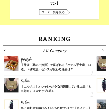
ワン】
コーデ一覧を見る
RANKING
All Category
Lifestyle
【帰省・夏のご挨拶】で喜ばれる「ホテル手土産」14
選。〈価格別〉センスが伝わる逸品は？
Fashion
【エルメス】オシャレな40代が愛用している上品「ミ
ニ財布」＜スナップ6選＞
Fashion
黒より断然垢抜ける！40代の夏ワンピは【ネイビー】