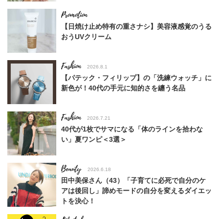
【日焼け止め特有の重さナシ】美容液感覚のうる
おうUVクリーム
Fashion
2026.8.1
【パテック・フィリップ】の「洗練ウォッチ」に
新色が！40代の手元に知的さを纏う名品
Fashion
2026.7.21
40代が1枚でサマになる「体のラインを拾わな
い」夏ワンピ＜3選＞
Beauty
2026.6.18
田中美保さん（43）「子育てに必死で自分のケ
アは後回し」諦めモードの自分を変えるダイエッ
トを決心！