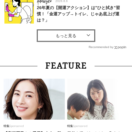
Lifestyle
2026.8.6
26年夏の【開運アクション】は”ひと拭き”習
慣！「金運アップ→トイレ、じゃあ底上げ運
は？」
Beauty
2026.3.18
オシャレ40代の「洒落感ボブヘア」SNAP３選。
今っぽいのに上品、だから若見え！
Recommended by
Lifestyle
2026.7.12
FEATURE
【韓国旅】大人目線で楽しむ聖水(ソンス)。”40
代がときめく”買い物スポットを厳選！
Fashion
2025.12.15
【新年こそ新調すべきはお財布！】40代オシャ
レ読者がリアルに使ってるミニウォレット＜スナ
ップ11選＞
Fashion
2026.7.29
特集
Sponsored
特集
Sponsored
「使いやすい」のに今っぽい！オシャレな40代