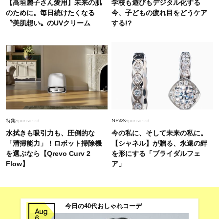
【高垣麗子さん愛用】未来の肌
学校も遊びもデジタル化する
たくなる人」が持ってる〈好感アイテム〉４選
のために。毎日続けたくなる
今、子どもの疲れ目をどうケア
〝美肌想い〟のUVクリーム
する!?
Fashion
2026.6.25
「40代にロゴTはカジュアルすぎる？」の最適
解。首元の“盛り方”で大人仕様に
Fashion
2026.8.5
【40代の夏旅コーデ】リラクシーなワンピにバ
ッグで色を効かせて旅の高揚感を演出
特集
Sponsored
NEWS
Sponsored
水拭きも吸引力も、圧倒的な
今の私に、そして未来の私に。
「清掃能力」！ロボット掃除機
【シャネル】が贈る、永遠の絆
を選ぶなら【Qrevo Curv 2
を形にする「ブライダルフェ
Flow】
ア」
今日の40代おしゃれコーデ
Aug
6