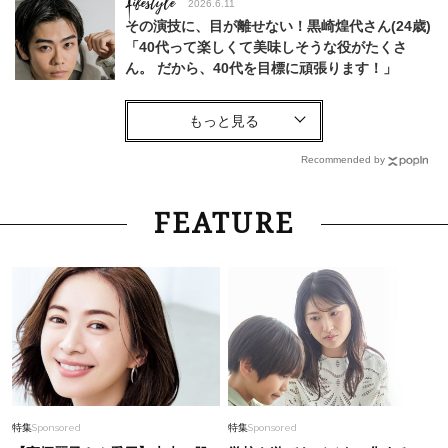
Lifestyle
2026.6.11
その演技に、目が離せない！黒崎煌代さん(24歳)
「40代って楽しくて美味しそうな役がたくさ
ん。 だから、40代を目標に頑張ります！」
Fashion
2026.6.13
中村ゆりさん44歳、人生で初めて「欲しい」と
思った【理想のジュエリー】とは
Recommended by
Fashion
2026.7.17
FEATURE
モードに華やぐ【シアーペプラムカーディガン】
をアート鑑賞のおともに
Lifestyle
2026.2.14
「なぜ今こんなに色っぽい？」47歳・アルピー
平子祐希が放つ“大人の色気”の正体とは
Fashion
2026.4.19
特集
Sponsored
特集
Sponsored
仕事や保護者会に◎大草直子さん的、「話しかけ