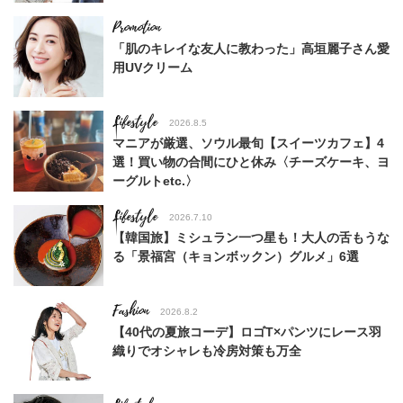
「肌のキレイな友人に教わった」高垣麗子さん愛
用UVクリーム
Lifestyle
2026.8.5
マニアが厳選、ソウル最旬【スイーツカフェ】4
選！買い物の合間にひと休み〈チーズケーキ、ヨ
ーグルトetc.〉
Lifestyle
2026.7.10
【韓国旅】ミシュラン一つ星も！大人の舌もうな
る「景福宮（キョンボックン）グルメ」6選
Fashion
2026.8.2
【40代の夏旅コーデ】ロゴT×パンツにレース羽
織りでオシャレも冷房対策も万全