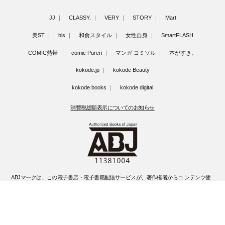
JJ
CLASSY.
VERY
STORY
Mart
美ST
bis
和食スタイル
女性自身
SmartFLASH
COMIC熱帯
comic Pureri
マンガ コミソル
本がすき。
kokode.jp
kokode Beauty
kokode books
kokode digital
消費税総額表示についてのお知らせ
ABJマークは、この電子書店・電子書籍配信サービスが、著作権者からコ ンテンツ使
用許諾を得た正規版配信サービスであることを示す登録商標(登録 番号 第6091713号)
です。
ABJマークの詳細、ABJマークを掲示しているサービスの一覧はこちらです。
https://aebs.or.jp/