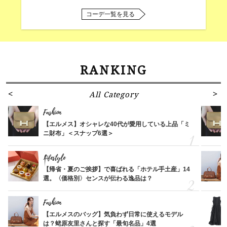
コーデ一覧を見る
RANKING
All Category
Fashion
【エルメス】オシャレな40代が愛用している上品「ミ
ニ財布」＜スナップ6選＞
Lifestyle
【帰省・夏のご挨拶】で喜ばれる「ホテル手土産」14
選。〈価格別〉センスが伝わる逸品は？
Fashion
【エルメスのバッグ】気負わず日常に使えるモデル
は？蛯原友里さんと探す「最旬名品」4選