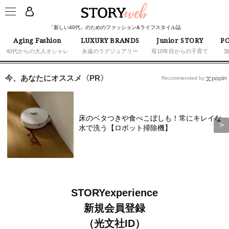
「新しい40代」のためのファッション&ライフスタイル誌
Aging Fashion
LUXURY BRANDS
Junior STORY
PO
40代からの大人オシャレ
永遠のラグジュアリー
母10年目からの子育て
今、あなたにオススメ〈PR〉
Recommended by
床のベタつきや食べこぼしも！常にキレイな
水で洗う【ロボット掃除機】
STORYexperience
新規会員登録
（光文社ID）