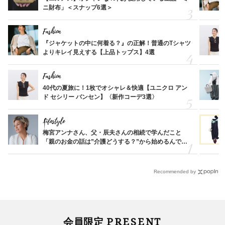
ニ財布」＜スナップ6選＞
Fashion
『ジャケットの中に何着る？』の正解！普通のTシャツ
よりキレイ見えする【上品トップス】4選
Fashion
40代の夏旅に！1枚でオシャレ＆快適【ユニクロ アン
ド セシリー バンセン】〈新作コーデ3選〉
Lifestyle
梅宮アンナさん、父・辰夫さんの相続で学んだこと
「親のお金の話は”介護どうする？”から始めるんで
す」父・辰夫さんの相続で学んだこと
Recommended by
PRESENT
会員限定