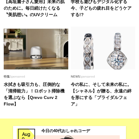
【高垣麗子さん愛用】未来の肌
学校も遊びもデジタル化する
小物を効かせた【ストレスフリーコーデ】2選
のために。毎日続けたくなる
今、子どもの疲れ目をどうケア
〝美肌想い〟のUVクリーム
する!?
Fashion
2026.1.9
冬コーデがあか抜ける！「フープピアス」40代
の選び方・合わせ方
Fashion
2026.1.19
【2万円台〜】40代のシンプルコーデを盛り上げ
る「洒落感ジュエリー」７選
特集
Sponsored
NEWS
Sponsored
水拭きも吸引力も、圧倒的な
今の私に、そして未来の私に。
「清掃能力」！ロボット掃除機
【シャネル】が贈る、永遠の絆
を選ぶなら【Qrevo Curv 2
を形にする「ブライダルフェ
Flow】
ア」
今日の40代おしゃれコーデ
Aug
9