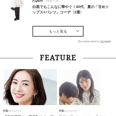
Fashion
2026.7.16
白黒でもこんなに華やぐ！40代、夏の「甘めト
ップス×パンツ」コーデ〈3選〉
Fashion
2026.7.27
蛯原さんも誕生日に購入【ブシュロン】のジュエ
リー。40代に”品を宿す”名品は？
Recommended by
Fashion
2026.4.9
FEATURE
【5万円以下】人気スタイリストが推す！上品40
代に似合う「今どき通勤バッグ」名品3選
Fashion
2026.7.1
【カルティエ】人気は金→白へシフト中！40代
に品よく馴染む「ホワイトゴールド」の名品
Fashion
2026.7.31
特集
Sponsored
特集
Sponsored
40代の夏服は「スマホショルダー」で洒落る！