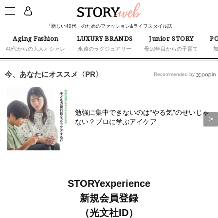
「新しい40代」のためのファッション&ライフスタイル誌
Aging Fashion
LUXURY BRANDS
Junior STORY
PO
40代からの大人オシャレ
永遠のラグジュアリー
母10年目からの子育て
今、あなたにオススメ〈PR〉
Recommended by
勉強に集中できないのは“やる気”のせいじゃ
ない？プロに学ぶアイケア
STORYexperience
新規会員登録
（光文社ID）