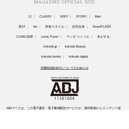
MAGAZINE OFFICIAL SITE
JJ
CLASSY.
VERY
STORY
Mart
美ST
bis
和食スタイル
女性自身
SmartFLASH
COMIC熱帯
comic Pureri
マンガ コミソル
本がすき。
kokode.jp
kokode Beauty
kokode books
kokode digital
消費税総額表示についてのお知らせ
ABJマークは、この電子書店・電子書籍配信サービスが、著作権者からコ ンテンツ使
用許諾を得た正規版配信サービスであることを示す登録商標(登録 番号 第6091713号)
です。
ABJマークの詳細、ABJマークを掲示しているサービスの一覧はこちらです。
https://aebs.or.jp/