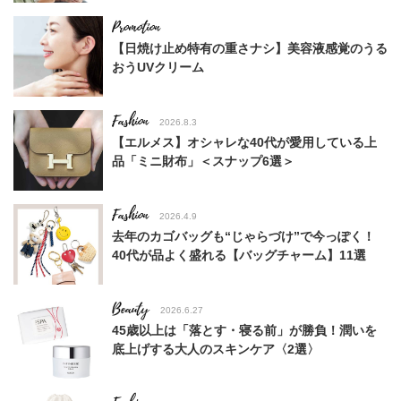
【日焼け止め特有の重さナシ】美容液感覚のうる
おうUVクリーム
Fashion
2026.8.3
【エルメス】オシャレな40代が愛用している上
品「ミニ財布」＜スナップ6選＞
Fashion
2026.4.9
去年のカゴバッグも“じゃらづけ”で今っぽく！
40代が品よく盛れる【バッグチャーム】11選
Beauty
2026.6.27
45歳以上は「落とす・寝る前」が勝負！潤いを
底上げする大人のスキンケア〈2選〉