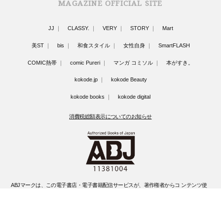
MAGAZINE OFFICIAL SITE
JJ
CLASSY.
VERY
STORY
Mart
美ST
bis
和食スタイル
女性自身
SmartFLASH
COMIC熱帯
comic Pureri
マンガ コミソル
本がすき。
kokode.jp
kokode Beauty
kokode books
kokode digital
消費税総額表示についてのお知らせ
ABJマークは、この電子書店・電子書籍配信サービスが、著作権者からコ ンテンツ使
用許諾を得た正規版配信サービスであることを示す登録商標(登録 番号 第6091713号)
です。
ABJマークの詳細、ABJマークを掲示しているサービスの一覧はこちらです。
https://aebs.or.jp/