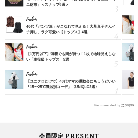
ニ財布」＜スナップ6選＞
Fashion
40代「パンツ派」がこなれて見える！大草直子さんイ
チ押し、ラク可愛い【トップス】4選
Fashion
【1万円以下】薄着でも間が持つ！1枚で地味見えしな
い「主役級トップス」5選
Fashion
【ユニクロだけで】40代ママの運動会にちょうどいい
「15〜25℃気温別コーデ」〈UNIQLO3選〉
Recommended by
PRESENT
会員限定