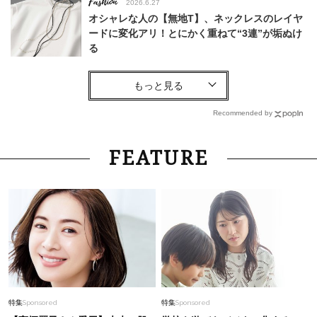
Fashion
2026.6.27
オシャレな人の【無地T】、ネックレスのレイヤ
ードに変化アリ！とにかく重ねて“3連”が垢ぬけ
る
Fashion
2026.6.10
オニツカタイガーの大人気モデルも！「実は雨対
応スニーカー」最旬トレンド〈3選〉
Recommended by
Fashion
2026.7.19
FEATURE
モノトーンなら品よくキマる！【ドット柄ジャケ
ット】で40代にも茶目っ気を♡
Beauty
2026.8.7
40代、顔がオシャレになる「リップの色」は
【モーブ】一択！大野真理子さんおすすめ名品
Lifestyle
2026.4.18
特集
Sponsored
特集
Sponsored
俳優・中島歩さん【特別カット集】気づくと目で