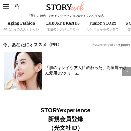
「新しい40代」のためのファッション&ライフスタイル誌
Aging Fashion
LUXURY BRANDS
Junior STORY
PO
40代からの大人オシャレ
永遠のラグジュアリー
母10年目からの子育て
今、あなたにオススメ〈PR〉
Recommended by
「肌のキレイな友人に教わった」高垣麗子さ
ん愛用UVクリーム
STORYexperience
新規会員登録
（光文社ID）