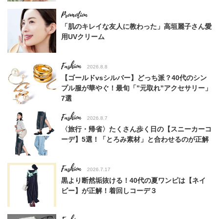
「肌のキレイな友人に教わった」高垣麗子さん愛
用UVクリーム
Fashion
2026.8.8
【ゴールドvsシルバー】どっち派？40代のシン
プル服が華やぐ！最旬「”元取れ”アクセサリー」
7選
Fashion
2026.8.7
〈旅行・帰省〉たくさん歩く日の【スニーカーコ
ーデ】5選！「とろみ素材」と合わせるのが正解
Fashion
2026.7.17
黒より断然垢抜ける！40代の夏ワンピは【ネイ
ビー】が正解！着回しコーデ３