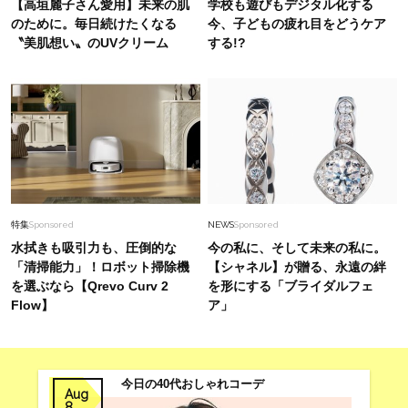
【高垣麗子さん愛用】未来の肌
学校も遊びもデジタル化する
追ってしまう、唯一無二の存在感存在感
のために。毎日続けたくなる
今、子どもの疲れ目をどうケア
〝美肌想い〟のUVクリーム
する!?
Fashion
2026.6.15
【ウエストインしなくていい！】40代が垢抜け
る『きれいめトップス』5選
Lifestyle
2026.8.5
梅宮アンナさん「子育てをした記憶がないんで
す」娘モモカさんと“一緒に成長した”親子関係
特集
Sponsored
NEWS
Sponsored
水拭きも吸引力も、圧倒的な
今の私に、そして未来の私に。
「清掃能力」！ロボット掃除機
【シャネル】が贈る、永遠の絆
を選ぶなら【Qrevo Curv 2
を形にする「ブライダルフェ
Flow】
ア」
今日の40代おしゃれコーデ
Aug
8