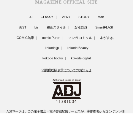
MAGAZINE OFFICIAL SITE
JJ
CLASSY.
VERY
STORY
Mart
美ST
bis
和食スタイル
女性自身
SmartFLASH
COMIC熱帯
comic Pureri
マンガ コミソル
本がすき。
kokode.jp
kokode Beauty
kokode books
kokode digital
消費税総額表示についてのお知らせ
ABJマークは、この電子書店・電子書籍配信サービスが、著作権者からコ ンテンツ使
用許諾を得た正規版配信サービスであることを示す登録商標(登録 番号 第6091713号)
です。
ABJマークの詳細、ABJマークを掲示しているサービスの一覧はこちらです。
https://aebs.or.jp/