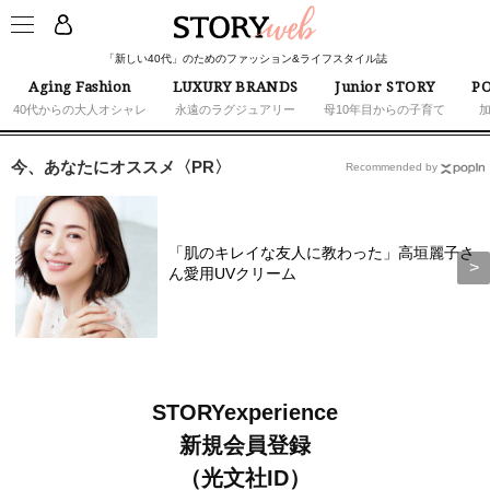
「新しい40代」のためのファッション&ライフスタイル誌
Aging Fashion
LUXURY BRANDS
Junior STORY
PO
40代からの大人オシャレ
永遠のラグジュアリー
母10年目からの子育て
今、あなたにオススメ〈PR〉
Recommended by
「肌のキレイな友人に教わった」高垣麗子さ
ん愛用UVクリーム
STORYexperience
新規会員登録
（光文社ID）