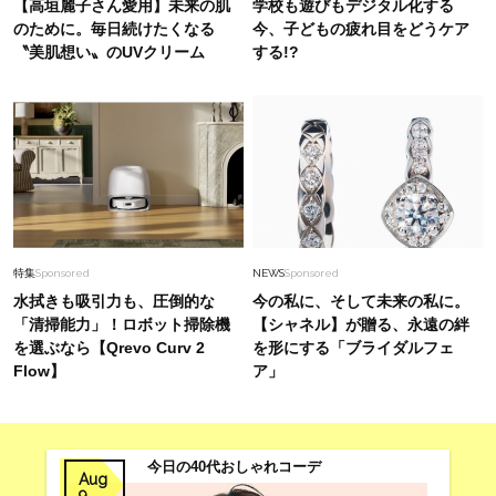
【高垣麗子さん愛用】未来の肌
学校も遊びもデジタル化する
感をまとう、自然体の美しさ
のために。毎日続けたくなる
今、子どもの疲れ目をどうケア
〝美肌想い〟のUVクリーム
する!?
Fashion
2025.10.2
【ポメラート】節目の時こそ選びたい、自分らし
さを後押ししてくれるモダンなジュエリー
Fashion
2026.8.3
秋も見据えた【モノトーン×チェック柄ブラウ
ス】投入で真夏のオシャレをブースト
特集
Sponsored
NEWS
Sponsored
水拭きも吸引力も、圧倒的な
今の私に、そして未来の私に。
「清掃能力」！ロボット掃除機
【シャネル】が贈る、永遠の絆
を選ぶなら【Qrevo Curv 2
を形にする「ブライダルフェ
Flow】
ア」
今日の40代おしゃれコーデ
Aug
9