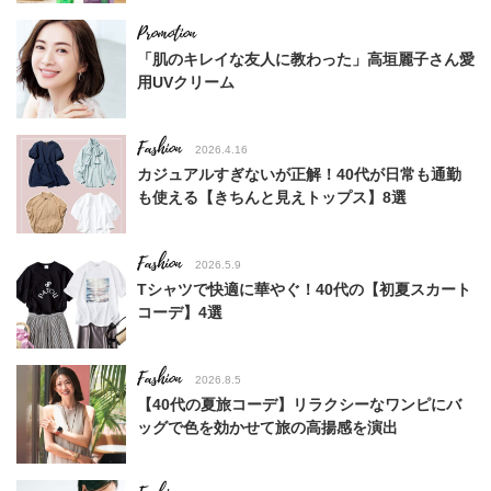
「肌のキレイな友人に教わった」高垣麗子さん愛
用UVクリーム
Fashion
2026.4.16
カジュアルすぎないが正解！40代が日常も通勤
も使える【きちんと見えトップス】8選
Fashion
2026.5.9
Tシャツで快適に華やぐ！40代の【初夏スカート
コーデ】4選
Fashion
2026.8.5
【40代の夏旅コーデ】リラクシーなワンピにバ
ッグで色を効かせて旅の高揚感を演出