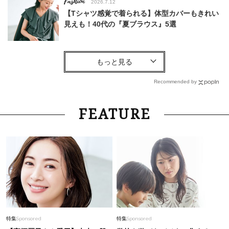
Fashion
2026.7.12
【Tシャツ感覚で着られる】体型カバーもきれい
見えも！40代の『夏ブラウス』5選
Fashion
2026.4.9
【5万円以下】人気スタイリストが推す！上品40
代に似合う「今どき通勤バッグ」名品3選
Recommended by
Fashion
2026.6.23
FEATURE
今から真夏まで、着回し力No.1【半袖ハオリの
セットアップ】3選。狙うは「黒」！
Fashion
2026.6.4
〈ALL1万円台〉40代ママは「盛れるブラウス」
こそ“実は撥水”が理想。梅雨も真夏も◎
Lifestyle
2026.7.30
特集
Sponsored
特集
Sponsored
【特別カット集】中村ゆりさん やわらかな透明