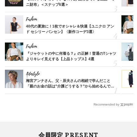
ニ財布」＜スナップ6選＞
Fashion
40代の夏旅に！1枚でオシャレ＆快適【ユニクロ アン
ド セシリー バンセン】〈新作コーデ3選〉
Fashion
『ジャケットの中に何着る？』の正解！普通のTシャツ
よりキレイ見えする【上品トップス】4選
Lifestyle
梅宮アンナさん、父・辰夫さんの相続で学んだこと
「親のお金の話は”介護どうする？”から始めるんで
す」父・辰夫さんの相続で学んだこと
Recommended by
PRESENT
会員限定