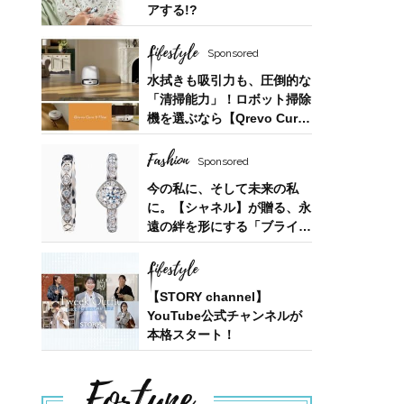
アする!?
Lifestyle
Sponsored
水拭きも吸引力も、圧倒的な
「清掃能力」！ロボット掃除
機を選ぶなら【Qrevo Curv
2 Flow】
Fashion
Sponsored
今の私に、そして未来の私
に。【シャネル】が贈る、永
遠の絆を形にする「ブライダ
ルフェア」
Lifestyle
【STORY channel】
YouTube公式チャンネルが
本格スタート！
Fortune