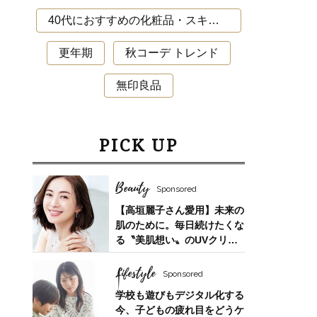
40代におすすめの化粧品・スキンケア・美容アイテム
更年期
秋コーデ トレンド
無印良品
PICK UP
Beauty
Sponsored
【高垣麗子さん愛用】未来の
肌のために。毎日続けたくな
る〝美肌想い〟のUVクリー
ム
Lifestyle
Sponsored
学校も遊びもデジタル化する
今、子どもの疲れ目をどうケ