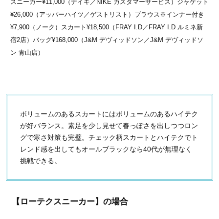
スニーカー¥11,000（ナイキ／NIKE カスタマーサービス）ジャケット
¥26,000（アッパーハイツ／ゲストリスト）ブラウス※インナー付き
¥7,900（ノーク）スカート¥18,500（FRAY I.D／FRAY I.D ルミネ新
宿2店）バッグ¥168,000（J&M デヴィッドソン／J&M デヴィッドソ
ン 青山店）
ボリュームのあるスカートにはボリュームのあるハイテク
が好バランス。素足を少し見せて春っぽさを出しつつロン
グで寒さ対策も完璧。チェック柄スカートとハイテクでト
レンド感を出してもオールブラックなら40代が無理なく
挑戦できる。
【ローテクスニーカー】の場合