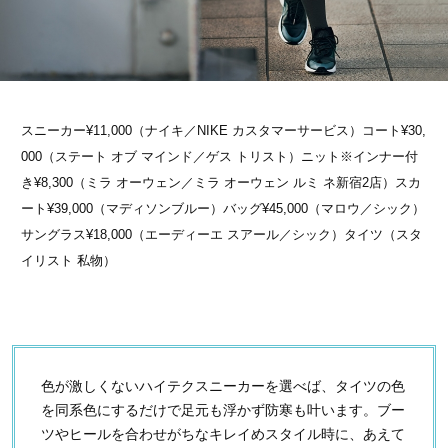
スニーカー¥11,000（ナイキ／NIKE カスタマーサービス）コート¥30,
000（ステート オブ マインド／ゲス トリスト）ニット※インナー付
き¥8,300（ミラ オーウェン／ミラ オーウェン ルミ ネ新宿2店）スカ
ート¥39,000（マディソンブルー）バッグ¥45,000（マロウ／シック）
サングラス¥18,000（エーディーエ スアール／シック）タイツ（スタ
イリスト 私物）
色が激しくないハイテクスニーカーを選べば、タイツの色
を同系色にするだけで足元も浮かず防寒も叶います。ブー
ツやヒールを合わせがちなキレイめスタイル時に、あえて