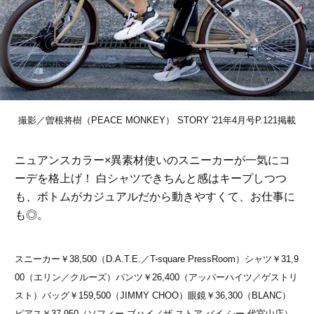
撮影／曽根将樹（PEACE MONKEY） STORY '21年4月号P.121掲載
ニュアンスカラー×異素材使いのスニーカーが一気にコ
ーデを格上げ！ 白シャツできちんと感はキープしつつ
も、ボトムがカジュアルだから動きやすくて、お仕事に
も◎。
スニーカー￥38,500（D.A.T.E.／T-square PressRoom）シャツ￥31,9
00（エリン／クルーズ）パンツ￥26,400（アッパーハイツ／ゲストリ
スト）バッグ￥159,500（JIMMY CHOO）眼鏡￥36,300（BLANC）
ピアス￥37,950（ソフィー ブハイ／ザ ストア バイ シー 代官山店）