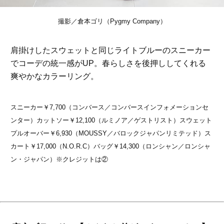
撮影／倉本ゴリ（Pygmy Company）
肩掛けしたスウェットと同じライトブルーのスニーカー
でコーデの統一感がUP。春らしさを後押ししてくれる
爽やかなカラーリング。
スニーカー￥7,700（コンバース／コンバースインフォメーションセ
ンター）カットソー￥12,100（ルミノア／ゲストリスト）スウェット
プルオーバー￥6,930（MOUSSY／バロックジャパンリミテッド）ス
カート￥17,000（N.O.R.C）バッグ￥14,300（ロンシャン／ロンシャ
ン・ジャパン）※クレジットは②