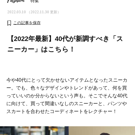
Fashion
特集
2022.03.10 （2022.11.30 更新）
この記事を保存
【2022年最新】40代が新調すべき「ス
ニーカー」はこちら！
今や40代にとって欠かせないアイテムとなったスニーカ
ー。でも、色々なデザインやトレンドがあって、何を買
っていいのか分からないという声も。そこでそんな40代
ママとパパに贈る「ジェンダーレ
人気の40代髪型・ヘア
に向けて、買って間違いなしのスニーカーと、パンツや
ス学」
タログ
スカートを合わせたコーディネートをレクチャー！