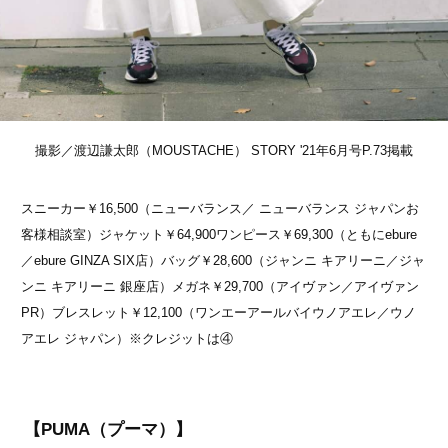
撮影／渡辺謙太郎（MOUSTACHE） STORY '21年6月号P.73掲載
スニーカー￥16,500（ニューバランス／ ニューバランス ジャパンお
客様相談室）ジャケット￥64,900ワンピース￥69,300（ともにebure
／ebure GINZA SIX店）バッグ￥28,600（ジャンニ キアリーニ／ジャ
ンニ キアリーニ 銀座店）メガネ￥29,700（アイヴァン／アイヴァン
PR）ブレスレット￥12,100（ワンエーアールバイウノアエレ／ウノ
アエレ ジャパン）※クレジットは④
【PUMA（プーマ）】