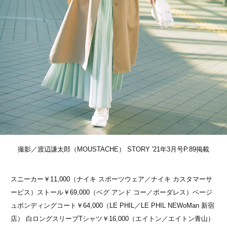
撮影／渡辺謙太郎（MOUSTACHE） STORY '21年3月号P.89掲載
スニーカー￥11,000（ナイキ スポーツウェア／ナイキ カスタマーサ
ービス）ストール￥69,000（ベグ アンド コー／ボーダレス）ベージ
ュボンディングコート￥64,000（LE PHIL／LE PHIL NEWoMan 新宿
店） 白ロングスリーブTシャツ￥16,000（エイトン／エイトン青山）