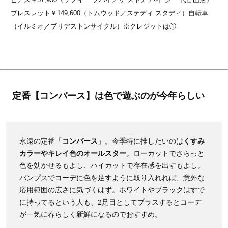
ブレスレット￥149,600（トムウッド／ステディ スタディ）自転車
（イルミオ／ブリヂストンサイクル）※クレジットは①
定番【コンバース】は色で遊ぶのが今年らしい
永遠の定番「
コンバース
」。今季特に推したいのは
くすみ
カラーやキレイ色のオールスター
。ローカットでさらっと
色を効かせるもよし、ハイカットで存在感を出すもよし。
パンプスでコーデに色を足すように取り入れれば、意外な
応用範囲の広さに気づくはず。ホワイトやブラックはすで
に持ってるという人も、2足目としてプラスするとコーデ
が一気に春らしく新鮮になるのでおすすめ。