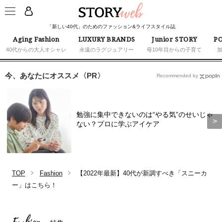
「新しい40代」のためのファッション&ライフスタイル誌
Aging Fashion
LUXURY BRANDS
Junior STORY
PO
40代からの大人オシャレ
永遠のラグジュアリー
母10年目からの子育て
今、あなたにオススメ〈PR〉
Recommended by
勉強に集中できないのは“やる気”のせいじゃ
ない？プロに学ぶアイケア
TOP
Fashion
【2022年最新】40代が新調すべき「スニーカ
ー」はこちら！