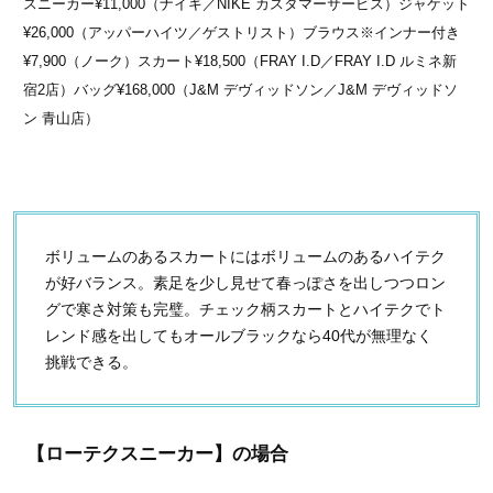
スニーカー¥11,000（ナイキ／NIKE カスタマーサービス）ジャケット
¥26,000（アッパーハイツ／ゲストリスト）ブラウス※インナー付き
¥7,900（ノーク）スカート¥18,500（FRAY I.D／FRAY I.D ルミネ新
宿2店）バッグ¥168,000（J&M デヴィッドソン／J&M デヴィッドソ
ン 青山店）
ボリュームのあるスカートにはボリュームのあるハイテク
が好バランス。素足を少し見せて春っぽさを出しつつロン
グで寒さ対策も完璧。チェック柄スカートとハイテクでト
レンド感を出してもオールブラックなら40代が無理なく
挑戦できる。
【ローテクスニーカー】の場合