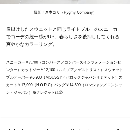
撮影／倉本ゴリ（Pygmy Company）
肩掛けしたスウェットと同じライトブルーのスニーカー
でコーデの統一感がUP。春らしさを後押ししてくれる
爽やかなカラーリング。
スニーカー￥7,700（コンバース／コンバースインフォメーションセ
ンター）カットソー￥12,100（ルミノア／ゲストリスト）スウェット
プルオーバー￥6,930（MOUSSY／バロックジャパンリミテッド）ス
カート￥17,000（N.O.R.C）バッグ￥14,300（ロンシャン／ロンシャ
ン・ジャパン）※クレジットは②