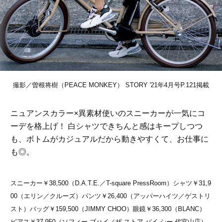
撮影／曽根将樹（PEACE MONKEY） STORY '21年4月号P.121掲載
ニュアンスカラー×異素材使いのスニーカーが一気にコ
ーデを格上げ！ 白シャツできちんと感はキープしつつ
も、ボトムがカジュアルだから動きやすくて、お仕事に
も◎。
スニーカー￥38,500（D.A.T.E.／T-square PressRoom）シャツ￥31,9
00（エリン／クルーズ）パンツ￥26,400（アッパーハイツ／ゲストリ
スト）バッグ￥159,500（JIMMY CHOO）眼鏡￥36,300（BLANC）
ピアス￥37,950（ソフィー ブハイ／ザ ストア バイ シー 代官山店）