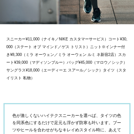
スニーカー¥11,000（ナイキ／NIKE カスタマーサービス）コート¥30,
000（ステート オブ マインド／ゲス トリスト）ニット※インナー付
き¥8,300（ミラ オーウェン／ミラ オーウェン ルミ ネ新宿2店）スカ
ート¥39,000（マディソンブルー）バッグ¥45,000（マロウ／シック）
サングラス¥18,000（エーディーエ スアール／シック）タイツ（スタ
イリスト 私物）
色が激しくないハイテクスニーカーを選べば、タイツの色
を同系色にするだけで足元も浮かず防寒も叶います。ブー
ツやヒールを合わせがちなキレイめスタイル時に、あえて