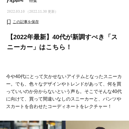
Fashion
特集
2022.03.10 （2022.11.30 更新）
この記事を保存
【2022年最新】40代が新調すべき「ス
ニーカー」はこちら！
今や40代にとって欠かせないアイテムとなったスニーカ
ー。でも、色々なデザインやトレンドがあって、何を買
っていいのか分からないという声も。そこでそんな40代
おすす
ママとパパに贈る「ジェンダーレ
人気の40代髪型・ヘア
に向けて、買って間違いなしのスニーカーと、パンツや
ス学」
タログ
スカートを合わせたコーディネートをレクチャー！