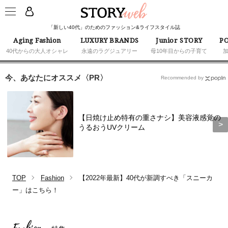
「新しい40代」のためのファッション&ライフスタイル誌
Aging Fashion
LUXURY BRANDS
Junior STORY
PO
40代からの大人オシャレ
永遠のラグジュアリー
母10年目からの子育て
今、あなたにオススメ〈PR〉
Recommended by
【日焼け止め特有の重さナシ】美容液感覚の
うるおうUVクリーム
TOP
Fashion
【2022年最新】40代が新調すべき「スニーカ
ー」はこちら！