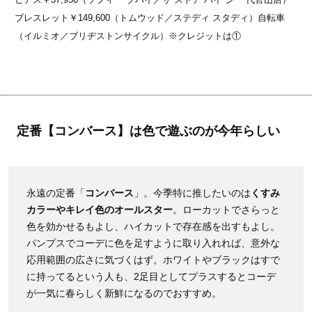
ブレスレット￥149,600（トムウッド／ステディ スタディ）自転車
（イルミオ／ブリヂストンサイクル）※クレジットは①
定番【コンバース】は色で遊ぶのが今年らしい
永遠の定番「
コンバース
」。今季特に推したいのは
くすみ
カラーやキレイ色のオールスター
。ローカットでさらっと
色を効かせるもよし、ハイカットで存在感を出すもよし。
パンプスでコーデに色を足すように取り入れれば、意外な
応用範囲の広さに気づくはず。ホワイトやブラックはすで
に持ってるという人も、2足目としてプラスするとコーデ
が一気に春らしく新鮮になるのでおすすめ。