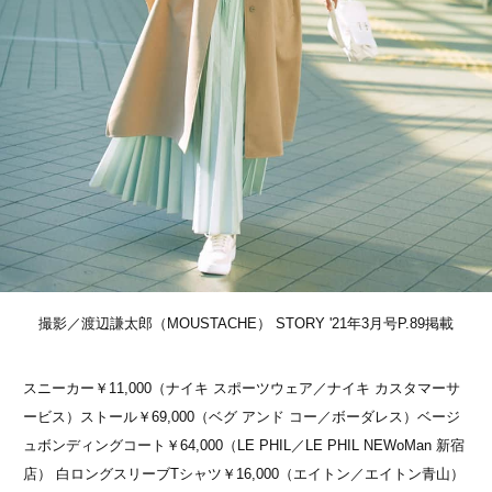
撮影／渡辺謙太郎（MOUSTACHE） STORY '21年3月号P.89掲載
スニーカー￥11,000（ナイキ スポーツウェア／ナイキ カスタマーサ
ービス）ストール￥69,000（ベグ アンド コー／ボーダレス）ベージ
ュボンディングコート￥64,000（LE PHIL／LE PHIL NEWoMan 新宿
店） 白ロングスリーブTシャツ￥16,000（エイトン／エイトン青山）