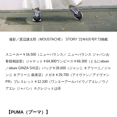
撮影／渡辺謙太郎（MOUSTACHE） STORY '21年6月号P.73掲載
スニーカー￥16,500（ニューバランス／ ニューバランス ジャパンお
客様相談室）ジャケット￥64,900ワンピース￥69,300（ともにebure
／ebure GINZA SIX店）バッグ￥28,600（ジャンニ キアリーニ／ジャ
ンニ キアリーニ 銀座店）メガネ￥29,700（アイヴァン／アイヴァン
PR）ブレスレット￥12,100（ワンエーアールバイウノアエレ／ウノ
アエレ ジャパン）※クレジットは④
【PUMA（プーマ）】