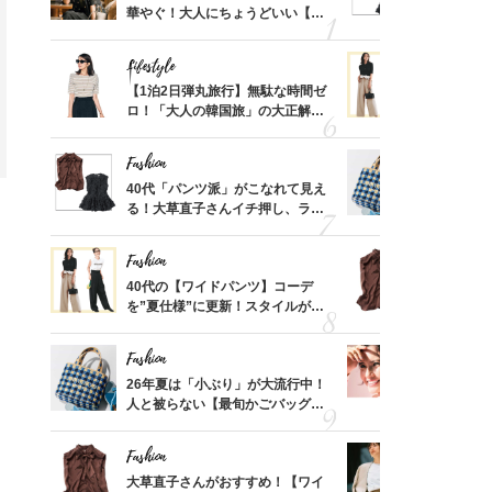
金の話
華やぐ！大人にちょうどいい【甘
る！大草直
めるん
めトップス】5選
可愛い【ト
で学ん
Lifestyle
Fashion
買い物
【1泊2日弾丸旅行】無駄な時間ゼ
40代の【
わがま
ロ！「大人の韓国旅」の大正解ス
を”夏仕様
！
ケジュールは？
レイ見えす
Fashion
Fashion
カ月め
40代「パンツ派」がこなれて見え
26年夏は
結婚生
る！大草直子さんイチ押し、ラク
人と被らな
可愛い【トップス】4選
選
Fashion
Fashion
摘出手
40代の【ワイドパンツ】コーデ
大草直子さ
取って
を”夏仕様”に更新！スタイルがキ
ドパンツ派
そんな
レイ見えする〈コーデ3選〉
「ブラウン
い
Fashion
Fashion
人柄も
26年夏は「小ぶり」が大流行中！
1万円台か
帆さん
人と被らない【最旬かごバッグ】6
40代が毎
選
リー」４選
Fashion
Fashion
）「理
大草直子さんがおすすめ！【ワイ
『ジャケッ