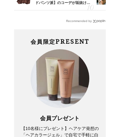
レのT
ドパンツ派】のコーデが垢抜ける
正解！普通
笑）」
「ブラウン名品」2選
えする【上
Recommended by
PRESENT
会員限定
会員プレゼント
【10名様にプレゼント】ヘアケア発想の
「ヘアカラージェル」で自宅で手軽に白