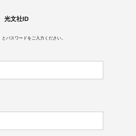
光文社ID
）とパスワードをご入力ください。
Beauty
Lifestyle
Beauty
Lifestyle
26年夏、石井美穂さん厳選の【美
【帰省・夏のご挨拶】で喜