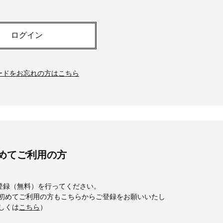
白アイテム】10選！40代以上は朝
「ホテル手土産」14選。〈
晩の「即効集中ケア」に頼る！
別〉センスが伝わる逸品は
Beauty
Lifestyle
ログイン
「夕方から目力が落ちる…」40代
【1泊2日弾丸旅行】無駄な
へ！石井美穂さんが推薦【名品ア
ロ！「大人の韓国旅」の大
イクリーム】3選
ケジュールは？
ードをお忘れの方はこちら
Beauty
Lifestyle
40代の透明感を底上げ【毛穴ケ
〈元社長秘書〉内緒で教え
ア】名品3選！石井美穂さん「60本
盆の帰省手土産5選】東京で
以上愛用中」のものも
「また買ってきて」と喜ば
品
Beauty
Lifestyle
40代、翌朝の肌が見違える！夏の
【特別画像集】「亡くなっ
「ざらつき・ごわつき」をケアす
憧れの気持ちはますます強
る名品2選〈パック・ミスト〉
優・大和田美帆さん”母との
めてご利用の方
出”
Beauty
Lifestyle
石井美穂さんおすすめ！40代の
女優・須藤理彩さん「夫を
「お疲れ顔を救う」美容パック
し、心身不調に。鬱だと思
登録（無料）を行ってください。
は？翌朝の肌に自信がもてる
たら…」原因がわかり自責
bを初めてご利用の方もこちらからご登録をお願いいたし
詳しくは
こちら
）
Beauty
Lifestyle
酷暑の夏こそ40代が使うべき【美
梅宮アンナさん、父・辰夫