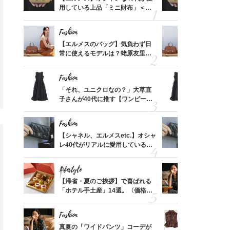
価格
用している上品「ミニ財布」＜ス
用している
？
ナップ6選＞
ナップ6選
Fashion
Fashion
時間ゼ
【エルメスのバッグ】気負わず日
【エルメス
正解ス
常に使えるモデルは？蛯原友里さ
常に使える
んと探す「最旬名品」4選
んと探す「
Fashion
Fashion
る【お
「それ、ユニクロなの？」大草直
「それ、ユ
買える
子さんが40代に推す【ワンピー
子さんが4
れる名
ス】！秀逸シルエットで体型がキ
ス】！秀逸
レイ見え
レイ見え
Fashion
Fashion
てから
【シャネル、エルメスetc.】オシャ
【シャネル、
く」俳
レ40代がリアルに愛用している
レ40代が
思い
「ミニ財布」＜スナップ18選＞
「ミニ財布
Lifestyle
Fashion
亡く
【帰省・夏のご挨拶】で喜ばれる
真夏の「ワ
ってい
「ホテル手土産」14選。〈価格
華やぐ！大
を卒業
別〉センスが伝わる逸品は？
めトップス
Fashion
Fashion
さんの
真夏の「ワイドパンツ」コーデが
40代「パ