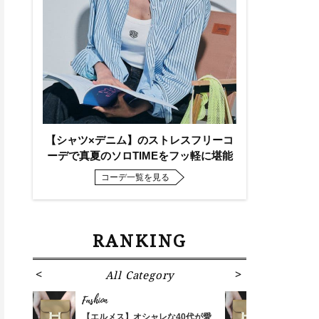
【シャツ×デニム】のストレスフリーコ
ーデで真夏のソロTIMEをフッ軽に堪能
コーデ一覧を見る
RANKING
All Category
Fa
Fashion
Fashion
ばれる
【エルメス】オシャレな40代が愛
【エルメス