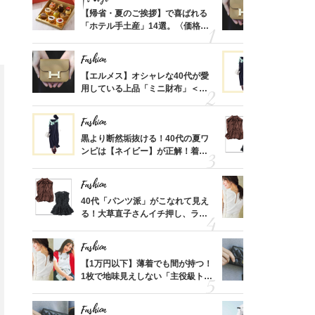
ばれる
【帰省・夏のご挨拶】で喜ばれる
【エルメス
価格
「ホテル手土産」14選。〈価格
用している
？
別〉センスが伝わる逸品は？
ナップ6選
Fashion
Fashion
時間ゼ
【エルメス】オシャレな40代が愛
黒より断然
正解ス
用している上品「ミニ財布」＜ス
ンピは【ネ
ナップ6選＞
しコーデ３
Fashion
Fashion
さんの
黒より断然垢抜ける！40代の夏ワ
40代「パ
金の話
ンピは【ネイビー】が正解！着回
る！大草直
めるん
しコーデ３
可愛い【ト
で学ん
Fashion
Fashion
さん
40代「パンツ派」がこなれて見え
【1万円以
、自然
る！大草直子さんイチ押し、ラク
1枚で地味
可愛い【トップス】4選
プス」5選
Fashion
Fashion
る【お
【1万円以下】薄着でも間が持つ！
【シャネル、
買える
1枚で地味見えしない「主役級トッ
レ40代が
Fashion
Fashion
れる名
プス」5選
「ミニ財布
Fashion
Fashion
「二の腕出したくない」派に！
【シャネル、エルメスetc…】