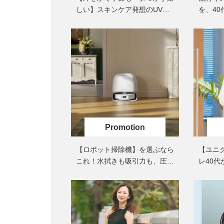
しい】スキンケア発想のUVク
を、4
リーム
は？＜
【ロボット掃除機】を選ぶなら
【ユニク
これ！水拭きも吸引力も、圧倒
レ40
的な「清掃能力」
型がキ
〈５選