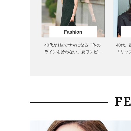
Fashion
40代が1枚でサマになる「体の
40代
ラインを拾わない」夏ワンピ＜
「リッ
3選＞
択！大
品
F