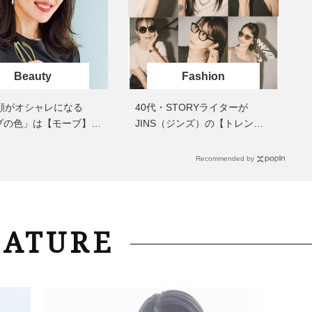
まるで美容液！【ディオール プレ
梅宮アンナさんご夫婦が語る 
ステージ】新クレンザーでうるお
歳と60歳、大人同士の電撃
い艶めくなめらかな素肌へ
アル」周囲が驚くほど本音
かることも
Beauty
Fashion
、顔がオシャレになる
40代・STORYライターが
プの色」は【モーブ】一
JINS（ジンズ）の【トレンド
野真理子さんおすすめ名
サングラス】を試し倒してみ
た！〈8選〉
Recommended by
EATURE