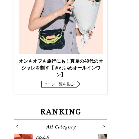
オンもオフも旅行にも！真夏の40代のオ
シャレを制す【きれいめオールインワ
ン】
コーデ一覧を見る
RANKING
All Category
Fa
Lifestyle
Fashion