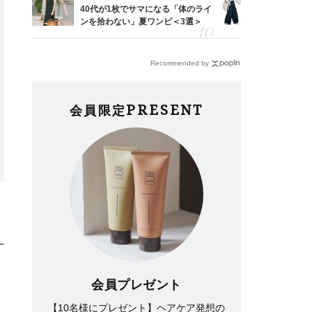
「53
40代が1枚でサマになる「体のライ
〈帰省にも
婚のリ
ンを拾わない」夏ワンピ＜3選＞
代「ワイド
でぶつ
【旅コーデ
Recommended by
Lifestyle
Lifestyle
まずはここだけ！「寝室の拭き
PRESENT
【堺正章さん・小春さん親子イ
会員限定
掃除」が【総合運】に効く理由
ンタビュー】「娘」が「後輩」
は？〈26年夏の開運アクショ
になった時に誓ったこととは？
ン〉
会員プレゼント
【10名様にプレゼント】ヘアケア発想の