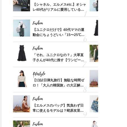
って始
【シャネル、エルメスetc.】オシャ
【ユニクロ
「五分丈×レース袖」カットソ
40代オシャレ読者がリアルに
えて、
レ40代がリアルに愛用している
動会にちょ
ーで涼し気に体型カバー
使ってる黒財布＜スナップ6選
ゃなっ
「ミニ財布」＜スナップ18選＞
温別コーデ」
＞
Fashion
Fashion
摘出手
【ユニクロだけで】40代ママの運
「それ、ユ
取って
動会にちょうどいい「15〜25℃気
子さんが4
そんな
温別コーデ」〈UNIQLO3選〉
ス】！秀逸
い
レイ見え
Fashion
Fashion
拭き掃
「それ、ユニクロなの？」大草直
40代が1
由は？
子さんが40代に推す【ワンピー
ンを拾わな
〉
ス】！秀逸シルエットで体型がキ
レイ見え
Beauty
Beauty
Lifestyle
Fashion
【スイ
【1泊2日弾丸旅行】無駄な時間ゼ
【エルメス
「それどこの？」と褒められ
汗でも雨でもヘタらない！「最
合間に
ロ！「大人の韓国旅」の大正解ス
常に使える
ヨーグ
ケジュールは？
んと探す「
る！可愛すぎる【YSL】の新作
強でナチュラルな前髪」の作り
「万能クリーム」が夏のお守り
方〈美ヘアYouTuber監修〉
Fashion
Fashion
に
カ月め
【エルメスのバッグ】気負わず日
26年夏は
結婚生
常に使えるモデルは？蛯原友里さ
人と被らな
んと探す「最旬名品」4選
選
Fashion
Fashion