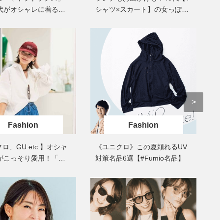
酷暑の夏こそ40代が使うべき【美
中山優馬さん、姉と話し合
0代がオシャレに着るに
シャツ×スカート】の女っぽカ
容液・クリーム】「シワ・たるみ
めた親孝行「親の年齢も考
読者スナップ3選＞
ジュアルコーデSNAP4選
ケア」はこれ一つでOK！
年に1回くらいは何かしなき
て」
Beauty
Lifestyle
黄ぐすみをオフ！40代の美白ケ
【梅宮アンナさん】乳がん
ア、最適解は【角質洗顔】。石井
術を経て「残った方の胸も
美穂さんおすすめ名品
しまいたい」とすら思う──
声もあることを知ってほし
Beauty
Lifestyle
40代は洗顔選びから！石井美穂さ
まずはここだけ！「寝室の
んの「夏枯れ肌対策」全部見せ
除」が【総合運】に効く理
【ハリケア・美白etc.】
〈26年夏の開運アクション
Fashion
Fashion
Beauty
Lifestyle
40代の透明感を底上げ【毛穴ケ
マニアが厳選、ソウル最旬
ロ、GU etc.】オシャ
《ユニクロ》この夏頼れるUV
ア】名品3選！石井美穂さん「60本
ーツカフェ】4選！買い物の
以上愛用中」のものも
ひと休み〈チーズケーキ、
代がこっそり愛用！「体
対策名品6選【#Fumio名品】
ルトetc.〉
レイ」に見えるデニム
Beauty
Lifestyle
〉
今いちばん垢抜ける「ショートボ
梅宮アンナさん、再婚から8
ブ」SNAP。人気アラフォー読者達
の心境「お互い20年ぶりの
がお手本！
活、正直簡単じゃない」
Beauty
Lifestyle