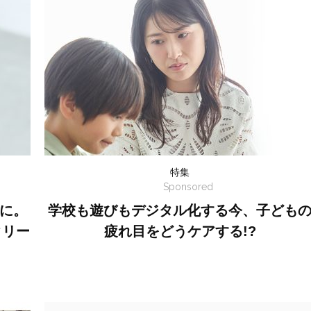
特集
Sponsored
に。
学校も遊びもデジタル化する今、子ども
クリー
疲れ目をどうケアする!?