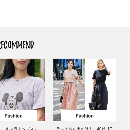
「それどこの？」と褒められる！
【帰省・夏のご挨拶】で喜
可愛すぎる【YSL】の新作「万能ク
「ホテル手土産」14選。〈
リーム」が夏のお守りに
別〉センスが伝わる逸品は
Beauty
Lifestyle
26年夏、石井美穂さん厳選の【美
【1泊2日弾丸旅行】無駄な
白アイテム】10選！40代以上は朝
ロ！「大人の韓国旅」の大
晩の「即効集中ケア」に頼る！
ケジュールは？
RECOMMEND
Beauty
Lifestyle
40代、翌朝の肌が見違える！夏の
梅宮アンナさん、父・辰夫
「ざらつき・ごわつき」をケアす
相続で学んだこと「親のお
る名品2選〈パック・ミスト〉
は”介護どうする？”から始
です」父・辰夫さんの相続
Beauty
Lifestyle
だこと
40代、顔がオシャレになる「リッ
【特別カット集】中村ゆり
プの色」は【モーブ】一択！大野
やわらかな透明感をまとう
真理子さんおすすめ名品
体の美しさ
Beauty
Lifestyle
「夕方から目力が落ちる…」40代
〈元社長秘書〉内緒で教え
へ！石井美穂さんが推薦【名品ア
盆の帰省手土産5選】東京で
Fashion
Fashion
イクリーム】3選
「また買ってきて」と喜ば
品
Beauty
Lifestyle
の「キャラトップス」
ランチもお出かけも！40代【T