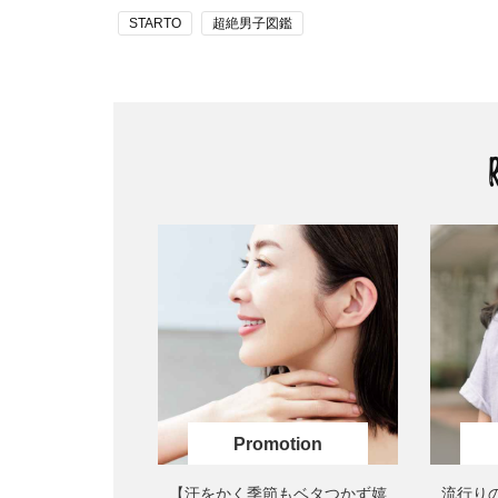
STARTO
超絶男子図鑑
【汗をかく季節もベタつかず嬉
流行り