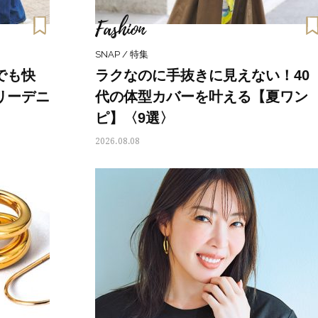
美穂さんおすすめ名品
「また買ってきて」と喜ば
品
Fashion
Beauty
Lifestyle
今いちばん垢抜ける「ショートボ
中山優馬さん、姉と話し合
SNAP / 特集
ブ」SNAP。人気アラフォー読者達
めた親孝行「親の年齢も考
がお手本！
年に1回くらいは何かしなき
でも快
ラクなのに手抜きに見えない！40
て」
Beauty
Lifestyle
リーデニ
代の体型カバーを叶える【夏ワン
40代、翌朝の肌が見違える！夏の
まずはここだけ！「寝室の
ピ】〈9選〉
「ざらつき・ごわつき」をケアす
除」が【総合運】に効く理
る名品2選〈パック・ミスト〉
〈26年夏の開運アクション
2026.08.08
Beauty
Lifestyle
酷暑の夏こそ40代が使うべき【美
【梅宮アンナさん】乳がん
容液・クリーム】「シワ・たるみ
術を経て「残った方の胸も
ケア」はこれ一つでOK！
しまいたい」とすら思う──
声もあることを知ってほし
Beauty
Lifestyle
簡単セットで洒落る40代の【ボブ
マニアが厳選、ソウル最旬
ヘア】4選。“センスがいい人”見え
ーツカフェ】4選！買い物の
するポイントは？
ひと休み〈チーズケーキ、
ルトetc.〉
Beauty
Lifestyle
まるで美容液！【ディオール プレ
女優・須藤理彩さん「夫を
ステージ】新クレンザーでうるお
し、心身不調に。鬱だと思