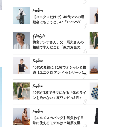
れる名
プス」5選
温別コーデ」
Fashion
Fashion
って始
【ユニクロだけで】40代ママの運
40代の夏
えて、
動会にちょうどいい「15〜25℃気
適【ユニクロ
ゃなっ
温別コーデ」〈UNIQLO3選〉
セン】〈新
Lifestyle
Fashion
拭き掃
梅宮アンナさん、父・辰夫さんの
40代が1
由は？
相続で学んだこと「親のお金の話
ンを拾わな
〉
は”介護どうする？”から始めるん
です」父・辰夫さんの相続で学ん
Fashion
Fashion
だこと
摘出手
40代の夏旅に！1枚でオシャレ＆快
【エルメス
取って
適【ユニクロ アンド セシリー バン
常に使える
そんな
セン】〈新作コーデ3選〉
んと探す「
い
Fashion
Fashion
【スイ
40代が1枚でサマになる「体のライ
26年夏は
合間に
ンを拾わない」夏ワンピ＜3選＞
人と被らな
ヨーグ
選
Fashion
Fashion
亡く
【エルメスのバッグ】気負わず日
「それ、ユ
ってい
常に使えるモデルは？蛯原友里さ
子さんが4