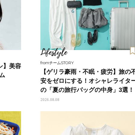
Lifestyle
fromチームSTORY
シ】美容
【ゲリラ豪雨・不眠・疲労】旅の
ム
安をゼロにする！オシャレライタ
の「夏の旅行バッグの中身」3選！
2026.08.08