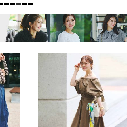
Beauty
Lifestyle
Beauty
Lifestyle
「それどこの？」と褒められる！
【帰省・夏のご挨拶】で喜
可愛すぎる【YSL】の新作「万能ク
「ホテル手土産」14選。〈
リーム」が夏のお守りに
別〉センスが伝わる逸品は
Beauty
Lifestyle
26年夏、石井美穂さん厳選の【美
梅宮アンナさん、父・辰夫
白アイテム】10選！40代以上は朝
相続で学んだこと「親のお
晩の「即効集中ケア」に頼る！
は”介護どうする？”から始
です」父・辰夫さんの相続
Beauty
Lifestyle
だこと
40代、顔がオシャレになる「リッ
【1泊2日弾丸旅行】無駄な
プの色」は【モーブ】一択！大野
ロ！「大人の韓国旅」の大
真理子さんおすすめ名品
ケジュールは？
Beauty
Lifestyle
40代は洗顔選びから！石井美穂さ
【特別カット集】中村ゆり
んの「夏枯れ肌対策」全部見せ
やわらかな透明感をまとう
【ハリケア・美白etc.】
体の美しさ
Beauty
Lifestyle
黄ぐすみをオフ！40代の美白ケ
〈元社長秘書〉内緒で教え
ア、最適解は【角質洗顔】。石井
盆の帰省手土産5選】東京で