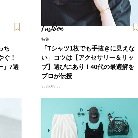
い艶めくなめらかな素肌へ
たら…」原因がわかり自責
Beauty
Lifestyle
「夕方から目力が落ちる…」40代
梅宮アンナさん、再婚から8
へ！石井美穂さんが推薦【名品ア
の心境「お互い20年ぶりの
Fashion
イクリーム】3選
活、正直簡単じゃない」
特集
っち
「Tシャツ1枚でも手抜きに見えな
やぐ！
い」コツは【アクセサリー＆リッ
ー」7選
プ】選びにあり！40代の最適解を
プロが伝授
2026.08.08