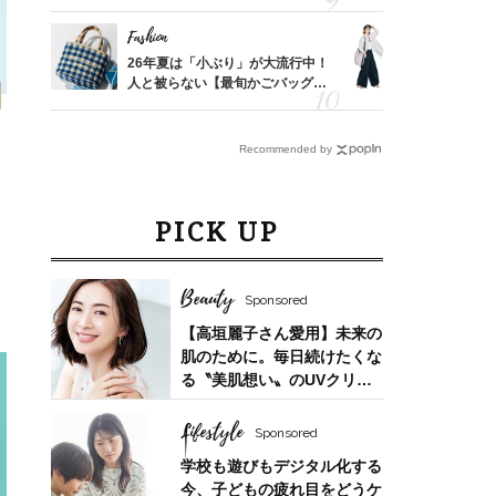
を卒業
んと探す「最旬名品」4選
ス】！秀逸
レイ見え
Fashion
Fashion
カ月め
26年夏は「小ぶり」が大流行中！
〈帰省にも
結婚生
人と被らない【最旬かごバッグ】6
代「ワイド
選
【旅コーデ
Recommended by
PICK UP
Beauty
Sponsored
【高垣麗子さん愛用】未来の
肌のために。毎日続けたくな
る〝美肌想い〟のUVクリー
ム
Lifestyle
Sponsored
学校も遊びもデジタル化する
今、子どもの疲れ目をどうケ