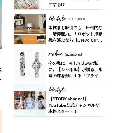
アする!?
Lifestyle
Sponsored
水拭きも吸引力も、圧倒的な
「清掃能力」！ロボット掃除
機を選ぶなら【Qrevo Curv
2 Flow】
Fashion
Sponsored
今の私に、そして未来の私
に。【シャネル】が贈る、永
不
遠の絆を形にする「ブライダ
ー
ルフェア」
Lifestyle
【STORY channel】
YouTube公式チャンネルが
本格スタート！