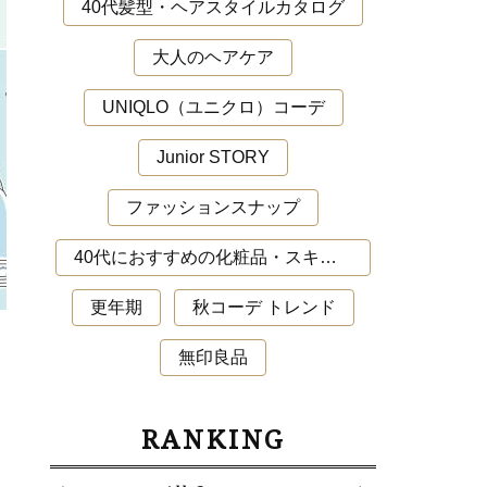
40代髪型・ヘアスタイルカタログ
大人のヘアケア
UNIQLO（ユニクロ）コーデ
Junior STORY
ファッションスナップ
Lifesty
40代におすすめの化粧品・スキンケア・美容アイテム
更年期
秋コーデ トレンド
【STORY channel】YouTu
無印良品
NEWS
RANKING