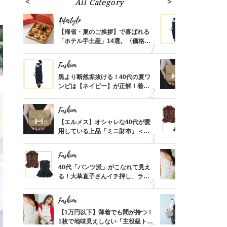
All Category
Fa
Lifestyle
Fashion
ばれる
【帰省・夏のご挨拶】で喜ばれる
黒より断然
価格
「ホテル手土産」14選。〈価格
ンピは【ネ
？
別〉センスが伝わる逸品は？
しコーデ３
Fashion
Fashion
さんの
黒より断然垢抜ける！40代の夏ワ
【エルメス
金の話
ンピは【ネイビー】が正解！着回
用している
めるん
しコーデ３
ナップ6選
で学ん
Fashion
Fashion
時間ゼ
【エルメス】オシャレな40代が愛
40代「パ
正解ス
用している上品「ミニ財布」＜ス
る！大草直
ナップ6選＞
可愛い【ト
Fashion
Fashion
さん
40代「パンツ派」がこなれて見え
【1万円以
、自然
る！大草直子さんイチ押し、ラク
1枚で地味
可愛い【トップス】4選
プス」5選
Fashion
Fashion
る【お
【1万円以下】薄着でも間が持つ！
【ユニクロ
買える
1枚で地味見えしない「主役級トッ
動会にちょ