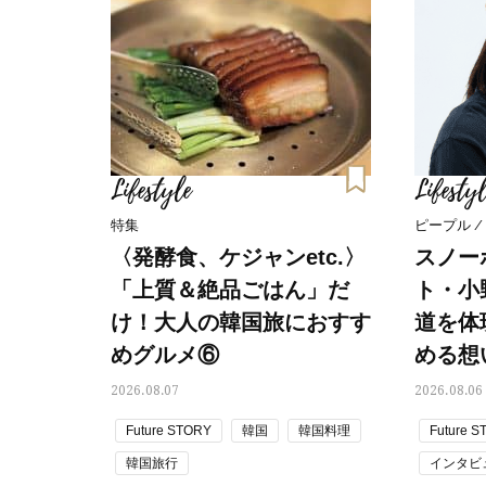
Lifestyle
Lifestyl
特集
ピープル /
〈発酵食、ケジャンetc.〉
スノー
「上質＆絶品ごはん」だ
ト・小
け！大人の韓国旅におすす
道を体
めグルメ⑥
める想
2026.08.07
2026.08.06
Future STORY
韓国
韓国料理
Future 
韓国旅行
インタビ