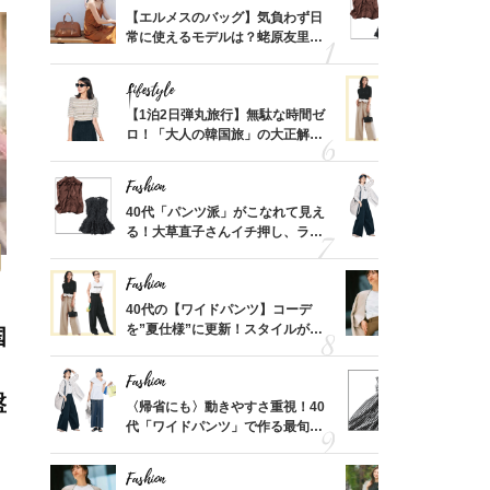
てから
【エルメスのバッグ】気負わず日
40代「パ
く」俳
常に使えるモデルは？蛯原友里さ
る！大草直
思い
んと探す「最旬名品」4選
可愛い【ト
Lifestyle
Fashion
摘出手
【1泊2日弾丸旅行】無駄な時間ゼ
40代の【
取って
ロ！「大人の韓国旅」の大正解ス
を”夏仕様
そんな
ケジュールは？
レイ見えす
い
Fashion
Fashion
カ月め
40代「パンツ派」がこなれて見え
〈帰省にも
結婚生
る！大草直子さんイチ押し、ラク
代「ワイド
可愛い【トップス】4選
【旅コーデ
Fashion
Fashion
拭き掃
40代の【ワイドパンツ】コーデ
『ジャケッ
由は？
を”夏仕様”に更新！スタイルがキ
正解！普通
国
〉
レイ見えする〈コーデ3選〉
えする【上
」
Fashion
Fashion
盤
「53
〈帰省にも〉動きやすさ重視！40
40代は「
婚のリ
代「ワイドパンツ」で作る最旬
えの正解！
でぶつ
【旅コーデ】の正解4選
【ドロスト
Fashion
Fashion