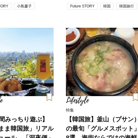
40代は洗顔選びから！石井美穂さ
女優・須藤理彩さん「夫を
STORY
小島慶子
Future STORY
韓国
韓国旅行
んの「夏枯れ肌対策」全部見せ
し、心身不調に。鬱だと思
【ハリケア・美白etc.】
たら…」原因がわかり自責
e
Lifestyle
特集
時間みっちり遊ぶ】
【韓国旅】釜山（プサン
まま韓国旅」リアル
の最旬「グルメスポット
ュール。「深夜便」
8選。海街ならではの海鮮