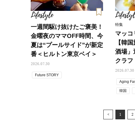
Lifestyle
Lifestyl
特集
一週間駆け抜けたご褒美！
マッコ
金曜夜のママOFF時間、今
【韓国
夏は“プールサイド”が新定
酒場」
番＜ヒルトン東京ベイ＞
クラフト
2026.07.30
2026.07.30
Future STORY
Aging Fa
韓国
<
1
2