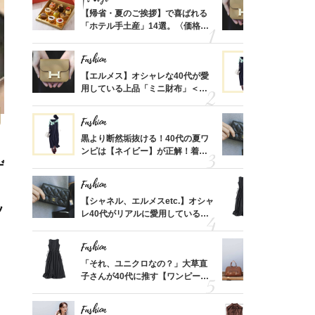
ばれる
【帰省・夏のご挨拶】で喜ばれる
【エルメス
価格
「ホテル手土産」14選。〈価格
用している
？
別〉センスが伝わる逸品は？
ナップ6選
Fashion
Fashion
時間ゼ
【エルメス】オシャレな40代が愛
黒より断然
正解ス
用している上品「ミニ財布」＜ス
ンピは【ネ
ナップ6選＞
しコーデ３
Fashion
Fashion
さんの
黒より断然垢抜ける！40代の夏ワ
【シャネル、
金の話
ンピは【ネイビー】が正解！着回
レ40代が
ゲ
めるん
しコーデ３
「ミニ財布
で学ん
Fashion
Fashion
！
る【お
【シャネル、エルメスetc.】オシャ
「それ、ユ
ッ
買える
レ40代がリアルに愛用している
子さんが4
れる名
「ミニ財布」＜スナップ18選＞
ス】！秀逸
レイ見え
Fashion
Fashion
さん
「それ、ユニクロなの？」大草直
【エルメス
、自然
子さんが40代に推す【ワンピー
常に使える
ス】！秀逸シルエットで体型がキ
んと探す「
レイ見え
Fashion
Fashion