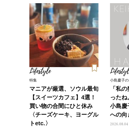
Lifestyle
Lifestyl
特集
小島慶子の
マニアが厳選、ソウル最旬
「私の
【スイーツカフェ】4選！
ったね
買い物の合間にひと休み
小島慶
〈チーズケーキ、ヨーグル
への向
トetc.〉
2026.08.04