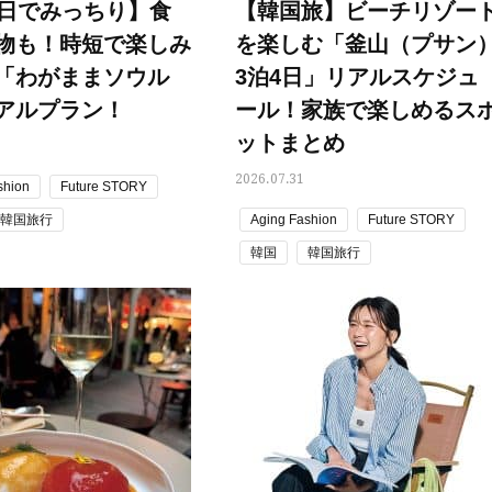
2日でみっちり】食
【韓国旅】ビーチリゾー
物も！時短で楽しみ
を楽しむ「釜山（プサン
「わがままソウル
3泊4日」リアルスケジュ
アルプラン！
ール！家族で楽しめるス
ットまとめ
2026.07.31
shion
Future STORY
韓国旅行
Aging Fashion
Future STORY
韓国
韓国旅行