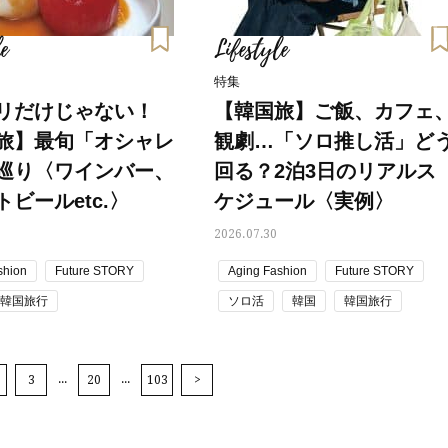
e
Lifestyle
特集
リだけじゃない！
【韓国旅】ご飯、カフェ
旅】最旬「オシャレ
観劇…「ソロ推し活」ど
巡り〈ワインバー、
回る？2泊3日のリアルス
ビールetc.〉
ケジュール〈実例〉
2026.07.30
shion
Future STORY
Aging Fashion
Future STORY
韓国旅行
ソロ活
韓国
韓国旅行
...
...
3
20
103
>