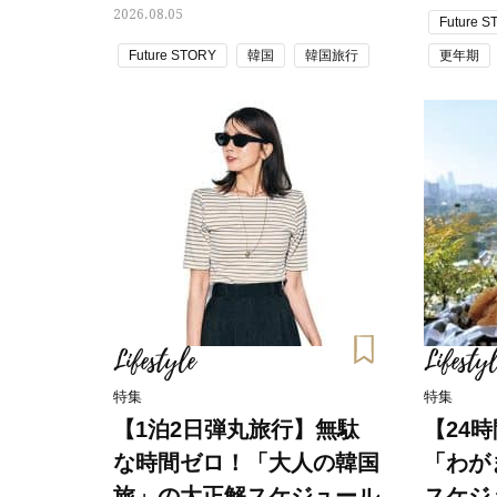
2026.08.05
Future 
Future STORY
韓国
韓国旅行
更年期
Lifestyle
Lifestyl
特集
特集
【1泊2日弾丸旅行】無駄
【24
な時間ゼロ！「大人の韓国
「わが
旅」の大正解スケジュール
スケジ