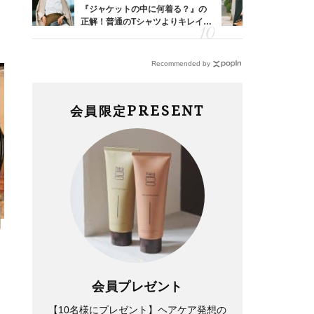
亡く
『ジャケットの中に何着る？』の
40代が1
ってい
正解！普通のTシャツよりキレイ見
ンを拾わな
を卒業
えする【上品トップス】4選
Recommended by
PRESENT
会員限定
）
会員プレゼント
」
【10名様にプレゼント】ヘアケア発想の