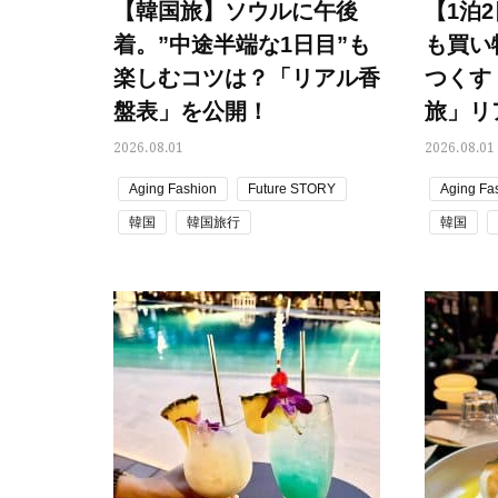
【韓国旅】ソウルに午後
【1泊
着。”中途半端な1日目”も
も買い
楽しむコツは？「リアル香
つくす
盤表」を公開！
旅」リ
2026.08.01
2026.08.01
Aging Fashion
Future STORY
Aging Fa
韓国
韓国旅行
韓国