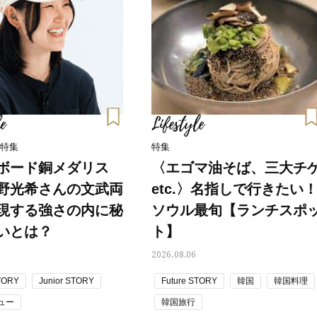
26年夏、石井美穂さん厳選の【美
【帰省・夏のご挨拶】で喜
白アイテム】10選！40代以上は朝
「ホテル手土産」14選。〈
晩の「即効集中ケア」に頼る！
別〉センスが伝わる逸品は
Beauty
Lifestyle
「それどこの？」と褒められる！
【1泊2日弾丸旅行】無駄な
可愛すぎる【YSL】の新作「万能ク
ロ！「大人の韓国旅」の大
リーム」が夏のお守りに
ケジュールは？
e
Lifestyle
Beauty
Lifestyle
40代、翌朝の肌が見違える！夏の
梅宮アンナさん、父・辰夫
 特集
特集
「ざらつき・ごわつき」をケアす
相続で学んだこと「親のお
ボード銅メダリス
る名品2選〈パック・ミスト〉
〈エゴマ油そば、三大チ
は”介護どうする？”から始
です」父・辰夫さんの相続
Beauty
Lifestyle
野光希さんの文武両
etc.〉名指しで行きたい
だこと
40代の透明感を底上げ【毛穴ケ
〈元社長秘書〉内緒で教え
現する強さの内に秘
ソウル最旬【ランチスポ
ア】名品3選！石井美穂さん「60本
盆の帰省手土産5選】東京で
以上愛用中」のものも
「また買ってきて」と喜ば
いとは？
ト】
品
Beauty
Lifestyle
2026.08.06
「夕方から目力が落ちる…」40代
【特別カット集】中村ゆり
へ！石井美穂さんが推薦【名品ア
やわらかな透明感をまとう
STORY
Junior STORY
Future STORY
韓国
韓国料理
イクリーム】3選
体の美しさ
ュー
韓国旅行
Beauty
Lifestyle