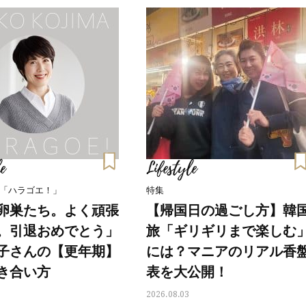
石井美穂さんおすすめ！40代の
【特別画像集】「亡くなっ
「お疲れ顔を救う」美容パック
憧れの気持ちはますます強
は？翌朝の肌に自信がもてる
優・大和田美帆さん”母との
出”
Beauty
Lifestyle
酷暑の夏こそ40代が使うべき【美
【梅宮アンナさん】乳がん
容液・クリーム】「シワ・たるみ
術を経て「残った方の胸も
ケア」はこれ一つでOK！
しまいたい」とすら思う──
声もあることを知ってほし
Beauty
Lifestyle
今いちばん垢抜ける「ショートボ
梅宮アンナさん、再婚から8
ブ」SNAP。人気アラフォー読者達
の心境「お互い20年ぶりの
がお手本！
活、正直簡単じゃない」
e
Lifestyle
Beauty
Lifestyle
「ハラゴエ！」
特集
黄ぐすみをオフ！40代の美白ケ
まずはここだけ！「寝室の
ア、最適解は【角質洗顔】。石井
除」が【総合運】に効く理
卵巣たち。よく頑張
【帰国日の過ごし方】韓
美穂さんおすすめ名品
〈26年夏の開運アクション
。引退おめでとう」
旅「ギリギリまで楽しむ
Beauty
Lifestyle
子さんの【更年期】
には？マニアのリアル香
まるで美容液！【ディオール プレ
梅宮アンナさんご夫婦が語る 
ステージ】新クレンザーでうるお
歳と60歳、大人同士の電撃
き合い方
表を大公開！
い艶めくなめらかな素肌へ
アル」周囲が驚くほど本音
かることも
2026.08.03
Beauty
Lifestyle