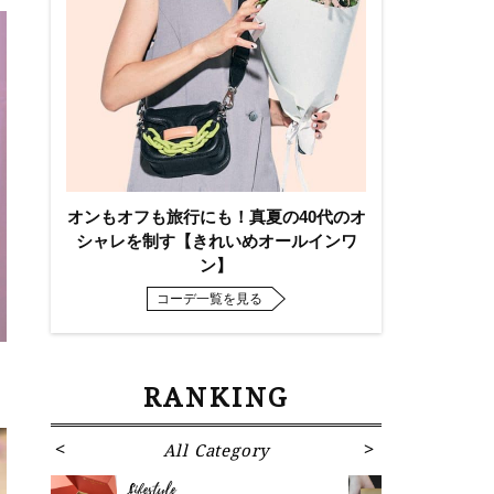
オンもオフも旅行にも！真夏の40代のオ
シャレを制す【きれいめオールインワ
ン】
コーデ一覧を見る
RANKING
All Category
Fa
Lifestyle
Fashion