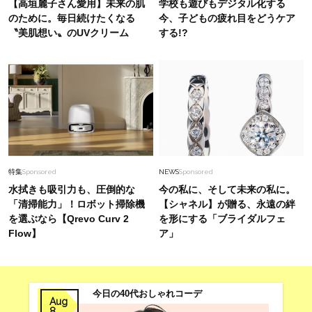
【高垣麗子さん愛用】未来の肌
学校も遊びもデジタル化する
が条件！【ユニクロ エフ・リッソ】の新作から
のために。毎日続けたくなる
今、子どもの疲れ目をどうケア
厳選〈UNIQLO3選〉
〝美肌想い〟のUVクリーム
する!?
Lifestyle
2026.7.28
【韓国旅】3泊4日遊び倒す「香盤表」！マニア
が効率的に回るコツは？〈モデル・畑野ひろ子さ
ん実例〉
Fashion
2026.5.21
朝のバタバタ解消！40代の夏の通勤をラクにす
る【きれいめアイテム】7選
特集
Sponsored
NEWS
Sponsored
水拭きも吸引力も、圧倒的な
今の私に、そして未来の私に。
「清掃能力」！ロボット掃除機
【シャネル】が贈る、永遠の絆
を選ぶなら【Qrevo Curv 2
を形にする「ブライダルフェ
Flow】
ア」
今日の40代おしゃれコーデ
Aug
8