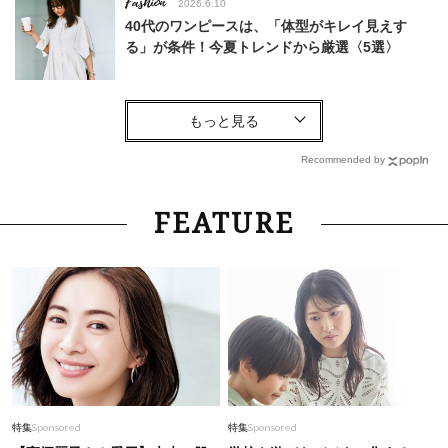
Fashion
2026.6.10
40代のワンピースは、「体型がキレイ見えす
る」が条件！今夏トレンドから厳選〈5選〉
Fashion
2026.6.15
【ウエストインしなくていい！】40代が垢抜け
る『きれいめトップス』5選
Recommended by
Fashion
2026.5.7
FEATURE
【40代夏コーデ】薄着でも地味見えしない！大
人が自信を持てる華やか服〈15選〉
Fashion
2026.7.31
【40代のTシャツコーデ】超ビッグサイズ×きれ
いめハーフパンツでモードに昇華
Fashion
2026.6.19
特集
Sponsored
特集
Sponsored
40代のワンピースは「体型がキレイ見えする」