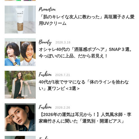
「肌のキレイな友人に教わった」高垣麗子さん愛
用UVクリーム
Beauty
2026.3.18
オシャレ40代の「洒落感ボブヘア」SNAP３選。
今っぽいのに上品、だから若見え！
Fashion
2026.7.21
40代が1枚でサマになる「体のラインを拾わな
い」夏ワンピ＜3選＞
Fashion
2026.2.26
【2026年の運気は耳元から！】人気風水師・李
家幽竹さんに聞いた「運気別・開運ピアス」