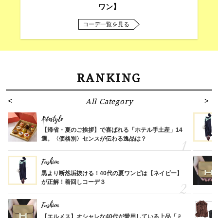
ワン】
コーデ一覧を見る
RANKING
All Category
Lifestyle
【帰省・夏のご挨拶】で喜ばれる「ホテル手土産」14
選。〈価格別〉センスが伝わる逸品は？
Fashion
黒より断然垢抜ける！40代の夏ワンピは【ネイビー】
が正解！着回しコーデ３
Fashion
【エルメス】オシャレな40代が愛用している上品「ミ