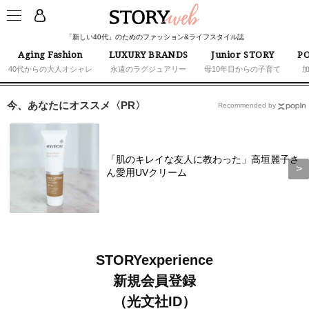
「新しい40代」のためのファッション&ライフスタイル誌
Aging Fashion
LUXURY BRANDS
Junior STORY
PO
40代からの大人オシャレ
永遠のラグジュアリー
母10年目からの子育て
今、あなたにオススメ〈PR〉
Recommended by
「肌のキレイな友人に教わった」高垣麗子さ
ん愛用UVクリーム
STORYexperience
新規会員登録
（光文社ID）