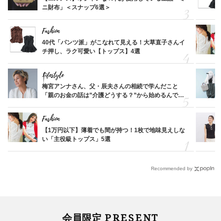
ニ財布」＜スナップ6選＞
Fashion
40代「パンツ派」がこなれて見える！大草直子さんイ
チ押し、ラク可愛い【トップス】4選
Lifestyle
梅宮アンナさん、父・辰夫さんの相続で学んだこと
「親のお金の話は”介護どうする？”から始めるんで
す」父・辰夫さんの相続で学んだこと
Fashion
【1万円以下】薄着でも間が持つ！1枚で地味見えしな
い「主役級トップス」5選
Recommended by
PRESENT
会員限定