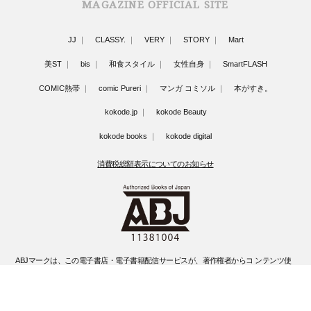
MAGAZINE OFFICIAL SITE
JJ
CLASSY.
VERY
STORY
Mart
美ST
bis
和食スタイル
女性自身
SmartFLASH
COMIC熱帯
comic Pureri
マンガ コミソル
本がすき。
kokode.jp
kokode Beauty
kokode books
kokode digital
消費税総額表示についてのお知らせ
ABJマークは、この電子書店・電子書籍配信サービスが、著作権者からコ ンテンツ使
用許諾を得た正規版配信サービスであることを示す登録商標(登録 番号 第6091713号)
です。
ABJマークの詳細、ABJマークを掲示しているサービスの一覧はこちらです。
https://aebs.or.jp/