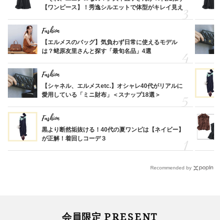
【ワンピース】！秀逸シルエットで体型がキレイ見え
Fashion
【エルメスのバッグ】気負わず日常に使えるモデル
は？蛯原友里さんと探す「最旬名品」4選
Fashion
【シャネル、エルメスetc.】オシャレ40代がリアルに
愛用している「ミニ財布」＜スナップ18選＞
Fashion
黒より断然垢抜ける！40代の夏ワンピは【ネイビー】
が正解！着回しコーデ３
Recommended by
PRESENT
会員限定