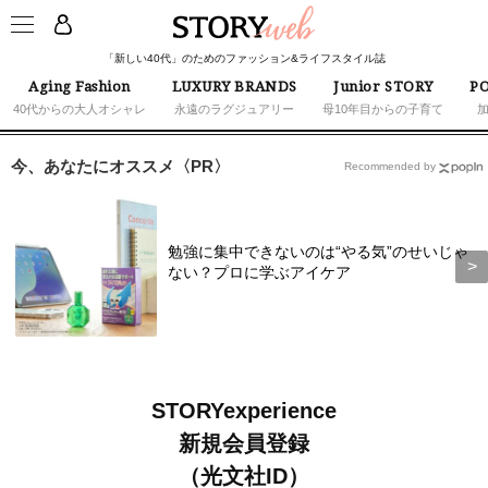
「新しい40代」のためのファッション&ライフスタイル誌
Aging Fashion
LUXURY BRANDS
Junior STORY
PO
40代からの大人オシャレ
永遠のラグジュアリー
母10年目からの子育て
今、あなたにオススメ〈PR〉
Recommended by
勉強に集中できないのは“やる気”のせいじゃ
ない？プロに学ぶアイケア
STORYexperience
新規会員登録
（光文社ID）