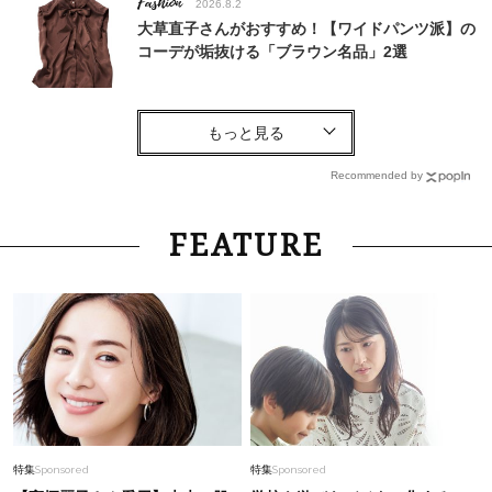
Fashion
2026.8.2
大草直子さんがおすすめ！【ワイドパンツ派】の
コーデが垢抜ける「ブラウン名品」2選
Lifestyle
2026.1.9
【韓国お土産】行ったら必ずチェック！渡韓マニ
アが教える「かなりおススメばらまき土産」
Recommended by
Fashion
2026.4.28
FEATURE
マシュマロ体型が“可愛く盛れる”【名品セットア
ップ】が野呂佳代さんの勝負服！
Fashion
2026.7.31
大人にハマる「韓国ブランドアイテム」を6名様
にプレゼント！
Fashion
2026.5.7
特集
Sponsored
特集
Sponsored
【40代夏コーデ】薄着でも地味見えしない！大