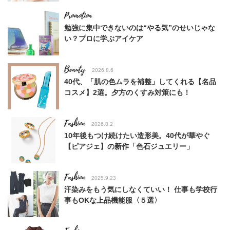
勉強に集中できないのは“やる気”のせいじゃな
い？プロに学ぶアイケア
Beauty
2026.8.6
40代、「肌の色ムラを補整」してくれる【名品
コスメ】2選。夕方のくすみ対策にも！
Fashion
2026.8.2
10年後もつけ続けたい造形美。40代が華やぐ
【ピアジェ】の新作「色石ジュエリー」
Fashion
2025.9.23
汗染みをもう気にしなくていい！ 仕事も学校行
事もOKな上品機能服〈５選〉