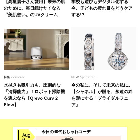
【高垣麗子さん愛用】未来の肌
学校も遊びもデジタル化する
人が自信を持てる華やか服〈15選〉
のために。毎日続けたくなる
今、子どもの疲れ目をどうケア
〝美肌想い〟のUVクリーム
する!?
Lifestyle
2026.2.14
「なぜ今こんなに色っぽい？」47歳・アルピー
平子祐希が放つ“大人の色気”の正体とは
Fashion
2025.8.21
流行りの「キャラトップス」を、40代がオシャ
レに着るには？＜読者スナップ3選＞
特集
Sponsored
NEWS
Sponsored
水拭きも吸引力も、圧倒的な
今の私に、そして未来の私に。
「清掃能力」！ロボット掃除機
【シャネル】が贈る、永遠の絆
を選ぶなら【Qrevo Curv 2
を形にする「ブライダルフェ
Flow】
ア」
今日の40代おしゃれコーデ
Aug
6