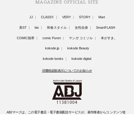
MAGAZINE OFFICIAL SITE
JJ
CLASSY.
VERY
STORY
Mart
美ST
bis
和食スタイル
女性自身
SmartFLASH
COMIC熱帯
comic Pureri
マンガ コミソル
本がすき。
kokode.jp
kokode Beauty
kokode books
kokode digital
消費税総額表示についてのお知らせ
ABJマークは、この電子書店・電子書籍配信サービスが、著作権者からコ ンテンツ使
用許諾を得た正規版配信サービスであることを示す登録商標(登録 番号 第6091713号)
です。
ABJマークの詳細、ABJマークを掲示しているサービスの一覧はこちらです。
https://aebs.or.jp/