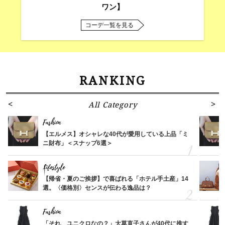
ワン】
コーデ一覧を見る
RANKING
All Category
Fashion
【エルメス】オシャレな40代が愛用している上品「ミ
ニ財布」＜スナップ6選＞
Lifestyle
【帰省・夏のご挨拶】で喜ばれる「ホテル手土産」14
選。〈価格別〉センスが伝わる逸品は？
Fashion
「それ、ユニクロなの？」大草直子さんが40代に推す