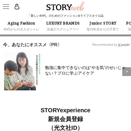
「新しい40代」のためのファッション&ライフスタイル誌
Aging Fashion
LUXURY BRANDS
Junior STORY
PO
40代からの大人オシャレ
永遠のラグジュアリー
母10年目からの子育て
今、あなたにオススメ〈PR〉
Recommended by
勉強に集中できないのは“やる気”のせいじゃ
ない？プロに学ぶアイケア
STORYexperience
新規会員登録
（光文社ID）