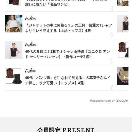
旅行に着たい「名品ワンピ」
Fashion
『ジャケットの中に何着る？』の正解！普通のTシャツ
よりキレイ見えする【上品トップス】4選
Fashion
40代の夏旅に！1枚でオシャレ＆快適【ユニクロ アン
ド セシリー バンセン】〈新作コーデ3選〉
Fashion
40代「パンツ派」がこなれて見える！大草直子さんイ
チ押し、ラク可愛い【トップス】4選
Recommended by
PRESENT
会員限定