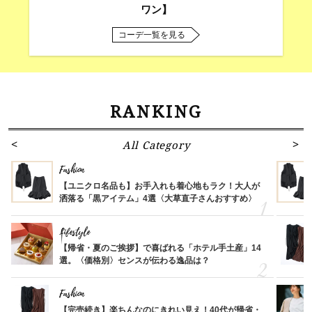
ワン】
コーデ一覧を見る
RANKING
All Category
Fashion
【ユニクロ名品も】お手入れも着心地もラク！大人が
洒落る「黒アイテム」4選〈大草直子さんおすすめ〉
Lifestyle
【帰省・夏のご挨拶】で喜ばれる「ホテル手土産」14
選。〈価格別〉センスが伝わる逸品は？
Fashion
【完売続き】楽ちんなのにきれい見え！40代が帰省・