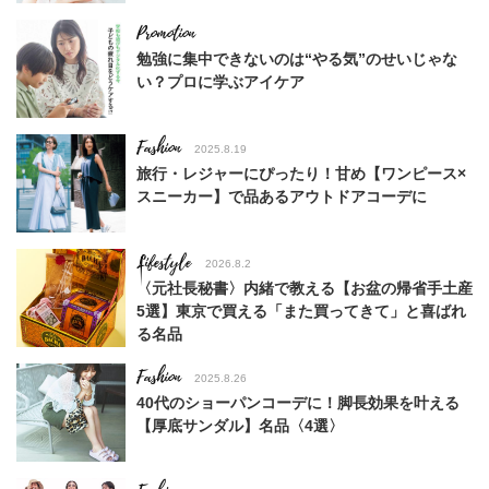
勉強に集中できないのは“やる気”のせいじゃな
い？プロに学ぶアイケア
Fashion
2025.8.19
旅行・レジャーにぴったり！甘め【ワンピース×
スニーカー】で品あるアウトドアコーデに
Lifestyle
2026.8.2
〈元社長秘書〉内緒で教える【お盆の帰省手土産
5選】東京で買える「また買ってきて」と喜ばれ
る名品
Fashion
2025.8.26
40代のショーパンコーデに！脚長効果を叶える
【厚底サンダル】名品〈4選〉