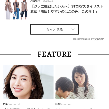
Fashion
2025.9.1
【ジレに挑戦したい人へ】STORYスタイリスト
直伝「着回しやすいのはこの色、この形！」
Fashion
2026.6.5
【ユニクロだけで】40代の夏旅行がオシャレ＆
快適に！気温別コーデ〈UNIQLO6選〉
Recommended by
Fashion
2026.5.13
FEATURE
今年も早くも【大人スポサン】人気確定！40代
が垢抜ける〈最旬デザイン〉コーデ5選
Lifestyle
2025.10.8
松村未央アナウンサー（39）夫・陣内智則さん
のスケジュールは「信頼関係もあるので特に聞き
ません」
Beauty
2026.6.24
特集
Sponsored
特集
Sponsored
美容皮膚科医も推す、本気すぎる【美顔器】3