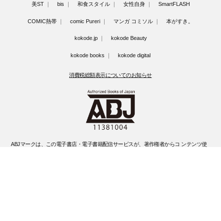
美ST
bis
和食スタイル
女性自身
SmartFLASH
COMIC熱帯
comic Pureri
マンガ コミソル
本がすき。
kokode.jp
kokode Beauty
kokode books
kokode digital
消費税総額表示についてのお知らせ
ABJマークは、この電子書店・電子書籍配信サービスが、著作権者からコ ンテンツ使
用許諾を得た正規版配信サービスであることを示す登録商標(登録 番号 第6091713号)
です。
ABJマークの詳細、ABJマークを掲示しているサービスの一覧はこちらです。
https://aebs.or.jp/
©Kobunsha Co., Ltd. All Rights Reserved.