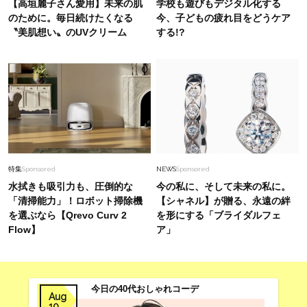
【高垣麗子さん愛用】未来の肌
学校も遊びもデジタル化する
選！〈毛穴特化、1台15役etc.〉
のために。毎日続けたくなる
今、子どもの疲れ目をどうケア
〝美肌想い〟のUVクリーム
する!?
Fashion
2026.7.7
圧倒的な存在感。40代が投資すべきは、やっぱ
り【カルティエ】地金ジュエリー！〈6選〉
Lifestyle
2025.11.5
【発達障害と向き合う①】栗原 類さん、診断さ
れたのは８歳…母と歩んだ軌跡
特集
Sponsored
NEWS
Sponsored
水拭きも吸引力も、圧倒的な
今の私に、そして未来の私に。
「清掃能力」！ロボット掃除機
【シャネル】が贈る、永遠の絆
を選ぶなら【Qrevo Curv 2
を形にする「ブライダルフェ
Flow】
ア」
今日の40代おしゃれコーデ
Aug
10