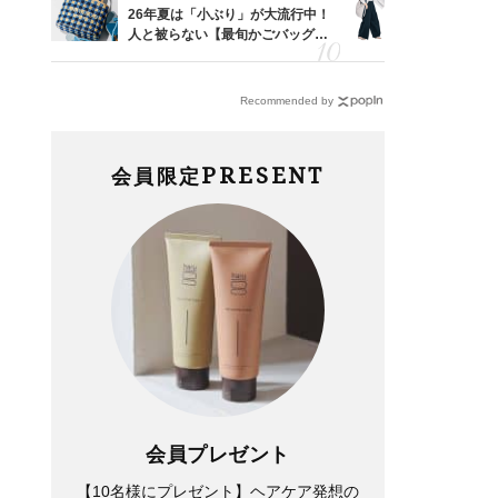
カ月め
26年夏は「小ぶり」が大流行中！
〈帰省にも
結婚生
人と被らない【最旬かごバッグ】6
代「ワイド
選
【旅コーデ
Recommended by
PRESENT
会員限定
会員プレゼント
【10名様にプレゼント】ヘアケア発想の