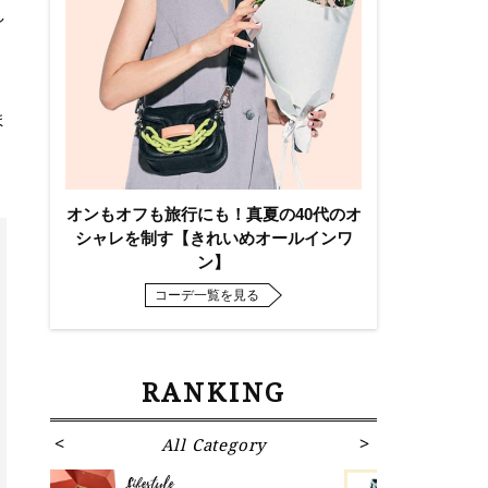
し
ま
オンもオフも旅行にも！真夏の40代のオ
シャレを制す【きれいめオールインワ
ン】
コーデ一覧を見る
RANKING
All Category
Fa
Lifestyle
Fashion