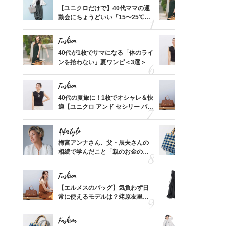
って始
【ユニクロだけで】40代ママの運
40代が1
えて、
動会にちょうどいい「15〜25℃気
ンを拾わな
ゃなっ
温別コーデ」〈UNIQLO3選〉
Fashion
Fashion
拭き掃
40代が1枚でサマになる「体のライ
40代の夏
由は？
ンを拾わない」夏ワンピ＜3選＞
適【ユニクロ
〉
セン】〈新
Fashion
Fashion
摘出手
40代の夏旅に！1枚でオシャレ＆快
【エルメス
取って
適【ユニクロ アンド セシリー バン
常に使える
そんな
セン】〈新作コーデ3選〉
んと探す「
い
Lifestyle
Fashion
【スイ
梅宮アンナさん、父・辰夫さんの
26年夏は
合間に
相続で学んだこと「親のお金の話
人と被らな
ヨーグ
は”介護どうする？”から始めるん
選
です」父・辰夫さんの相続で学ん
Fashion
Fashion
だこと
亡く
【エルメスのバッグ】気負わず日
「それ、ユ
ってい
常に使えるモデルは？蛯原友里さ
子さんが4
を卒業
んと探す「最旬名品」4選
ス】！秀逸
レイ見え
Fashion
Fashion