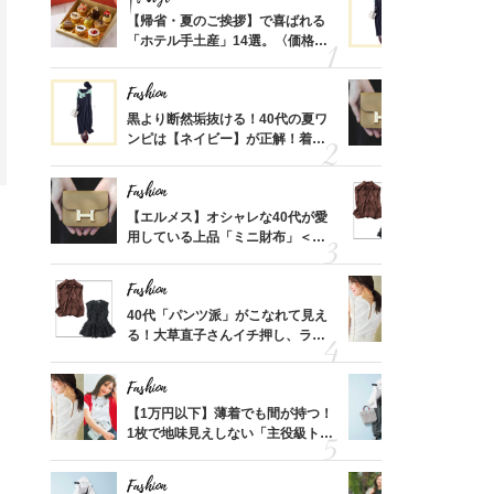
ばれる
【帰省・夏のご挨拶】で喜ばれる
黒より断然
価格
「ホテル手土産」14選。〈価格
ンピは【ネ
？
別〉センスが伝わる逸品は？
しコーデ３
Fashion
Fashion
さんの
黒より断然垢抜ける！40代の夏ワ
【エルメス
金の話
ンピは【ネイビー】が正解！着回
用している
めるん
しコーデ３
ナップ6選
で学ん
Fashion
Fashion
時間ゼ
【エルメス】オシャレな40代が愛
40代「パ
正解ス
用している上品「ミニ財布」＜ス
る！大草直
ナップ6選＞
可愛い【ト
Fashion
Fashion
さん
40代「パンツ派」がこなれて見え
【1万円以
、自然
る！大草直子さんイチ押し、ラク
1枚で地味
可愛い【トップス】4選
プス」5選
Fashion
Fashion
る【お
【1万円以下】薄着でも間が持つ！
【ユニクロ
買える
1枚で地味見えしない「主役級トッ
動会にちょ
れる名
プス」5選
温別コーデ」
Fashion
Fashion