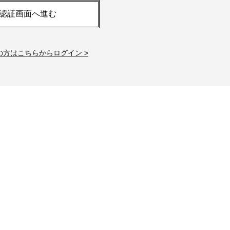
白アイテム】10選！40代以上は朝
「ホテル手土産」14選。〈
認証画面へ進む
晩の「即効集中ケア」に頼る！
別〉センスが伝わる逸品は
Beauty
Lifestyle
「夕方から目力が落ちる…」40代
【1泊2日弾丸旅行】無駄な
の方はこちらからログイン >
へ！石井美穂さんが推薦【名品ア
ロ！「大人の韓国旅」の大
イクリーム】3選
ケジュールは？
Beauty
Lifestyle
40代、翌朝の肌が見違える！夏の
〈元社長秘書〉内緒で教え
「ざらつき・ごわつき」をケアす
盆の帰省手土産5選】東京で
る名品2選〈パック・ミスト〉
「また買ってきて」と喜ば
品
Beauty
Lifestyle
40代の透明感を底上げ【毛穴ケ
【特別画像集】「亡くなっ
ア】名品3選！石井美穂さん「60本
憧れの気持ちはますます強
以上愛用中」のものも
優・大和田美帆さん”母との
出”
Beauty
Lifestyle
石井美穂さんおすすめ！40代の
梅宮アンナさん、父・辰夫
「お疲れ顔を救う」美容パック
相続で学んだこと「親のお
は？翌朝の肌に自信がもてる
は”介護どうする？”から始
です」父・辰夫さんの相続
Beauty
Lifestyle
だこと
酷暑の夏こそ40代が使うべき【美
【特別カット集】中村ゆり