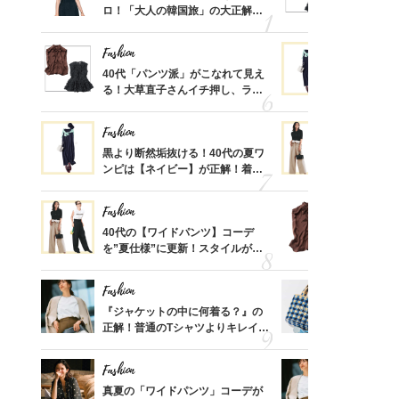
、自然
ロ！「大人の韓国旅」の大正解ス
る！大草直
ケジュールは？
可愛い【ト
Fashion
Fashion
摘出手
40代「パンツ派」がこなれて見え
黒より断然
取って
る！大草直子さんイチ押し、ラク
ンピは【ネ
そんな
可愛い【トップス】4選
しコーデ３
い
Fashion
Fashion
亡く
黒より断然垢抜ける！40代の夏ワ
40代の【
ってい
ンピは【ネイビー】が正解！着回
を”夏仕様
を卒業
しコーデ３
レイ見えす
Fashion
Fashion
カ月め
40代の【ワイドパンツ】コーデ
大草直子さ
結婚生
を”夏仕様”に更新！スタイルがキ
ドパンツ派
レイ見えする〈コーデ3選〉
「ブラウン
Fashion
Fashion
「53
『ジャケットの中に何着る？』の
26年夏は
婚のリ
正解！普通のTシャツよりキレイ見
人と被らな
でぶつ
えする【上品トップス】4選
選
Fashion
Fashion
拭き掃
真夏の「ワイドパンツ」コーデが
『ジャケッ