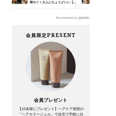
由は？
華やぐ！大人にちょうどいい【甘
正解！普通
〉
めトップス】5選
えする【上
Recommended by
PRESENT
会員限定
会員プレゼント
【10名様にプレゼント】ヘアケア発想の
「ヘアカラージェル」で自宅で手軽に白