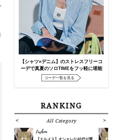
し
ま
【シャツ×デニム】のストレスフリーコ
ーデで真夏のソロTIMEをフッ軽に堪能
コーデ一覧を見る
RANKING
All Category
Fa
Fashion
Fashion
ばれる
【エルメス】オシャレな40代が愛
【エルメス