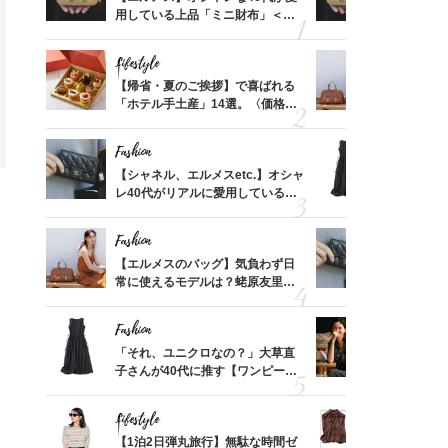
価格
用している上品「ミニ財布」＜ス
用している
？
ナップ6選＞
ナップ6選
Lifestyle
Fashion
時間ゼ
【帰省・夏のご挨拶】で喜ばれる
【エルメス
正解ス
「ホテル手土産」14選。〈価格
常に使える
別〉センスが伝わる逸品は？
んと探す「
Fashion
Fashion
る【お
【シャネル、エルメスetc.】オシャ
「それ、ユ
買える
レ40代がリアルに愛用している
子さんが4
れる名
「ミニ財布」＜スナップ18選＞
ス】！秀逸
レイ見え
Fashion
Fashion
てから
【エルメスのバッグ】気負わず日
【シャネル、
く」俳
常に使えるモデルは？蛯原友里さ
レ40代が
思い
んと探す「最旬名品」4選
「ミニ財布
Fashion
Fashion
さんの
「それ、ユニクロなの？」大草直
真夏の「ワ
金の話
子さんが40代に推す【ワンピー
華やぐ！大
めるん
ス】！秀逸シルエットで体型がキ
めトップス
で学ん
レイ見え
Lifestyle
Fashion
さん
【1泊2日弾丸旅行】無駄な時間ゼ
40代「パ