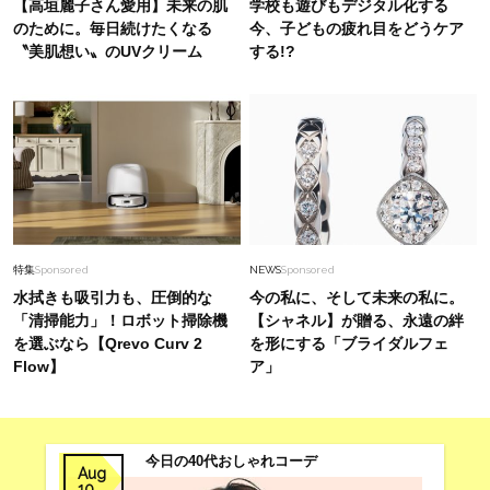
【高垣麗子さん愛用】未来の肌
学校も遊びもデジタル化する
そ最高に華やぐ「贅沢カラーストーン」
のために。毎日続けたくなる
今、子どもの疲れ目をどうケア
〝美肌想い〟のUVクリーム
する!?
Fashion
2026.8.1
40代「パンツ派」がこなれて見える！大草直子
さんイチ押し、ラク可愛い【トップス】4選
Lifestyle
2025.10.8
松村未央アナウンサー（39）夫・陣内智則さん
のスケジュールは「信頼関係もあるので特に聞き
特集
Sponsored
NEWS
Sponsored
ません」
水拭きも吸引力も、圧倒的な
今の私に、そして未来の私に。
「清掃能力」！ロボット掃除機
【シャネル】が贈る、永遠の絆
を選ぶなら【Qrevo Curv 2
を形にする「ブライダルフェ
Flow】
ア」
今日の40代おしゃれコーデ
Aug
10