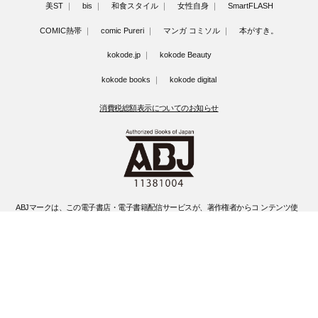
美ST
bis
和食スタイル
女性自身
SmartFLASH
COMIC熱帯
comic Pureri
マンガ コミソル
本がすき。
kokode.jp
kokode Beauty
kokode books
kokode digital
消費税総額表示についてのお知らせ
ABJマークは、この電子書店・電子書籍配信サービスが、著作権者からコ ンテンツ使
用許諾を得た正規版配信サービスであることを示す登録商標(登録 番号 第6091713号)
です。
ABJマークの詳細、ABJマークを掲示しているサービスの一覧はこちらです。
https://aebs.or.jp/
©Kobunsha Co., Ltd. All Rights Reserved.