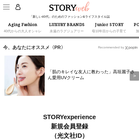
「新しい40代」のためのファッション&ライフスタイル誌
Aging Fashion
LUXURY BRANDS
Junior STORY
PO
40代からの大人オシャレ
永遠のラグジュアリー
母10年目からの子育て
今、あなたにオススメ〈PR〉
Recommended by
「肌のキレイな友人に教わった」高垣麗子さ
ん愛用UVクリーム
STORYexperience
新規会員登録
（光文社ID）