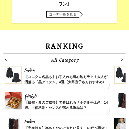
ワン】
コーデ一覧を見る
RANKING
All Category
Fashion
【ユニクロ名品も】お手入れも着心地もラク！大人が
洒落る「黒アイテム」4選〈大草直子さんおすすめ〉
Lifestyle
【帰省・夏のご挨拶】で喜ばれる「ホテル手土産」14
選。〈価格別〉センスが伝わる逸品は？
Fashion
【完売続き】楽ちんなのにきれい見え！40代が帰省・