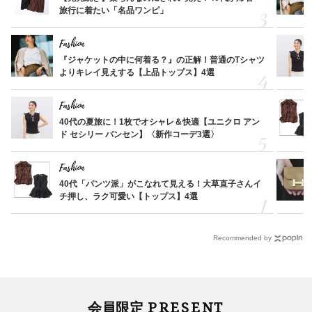
旅行に着たい「名品ワンピ」
Fashion
『ジャケットの中に何着る？』の正解！普通のTシャツ
よりキレイ見えする【上品トップス】4選
Fashion
40代の夏旅に！1枚でオシャレ＆快適【ユニクロ アン
ド セシリー バンセン】〈新作コーデ3選〉
Fashion
40代「パンツ派」がこなれて見える！大草直子さんイ
チ押し、ラク可愛い【トップス】4選
Recommended by
PRESENT
会員限定