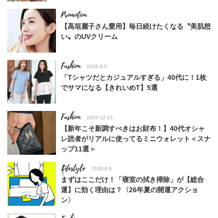
【高垣麗子さん愛用】毎日続けたくなる〝美肌想
い〟のUVクリーム
Fashion
2026.8.5
「Tシャツだとカジュアルすぎる」40代に！1枚
でサマになる【きれいめT】5選
Fashion
2025.12.15
【新年こそ新調すべきはお財布！】40代オシャ
レ読者がリアルに使ってるミニウォレット＜スナ
ップ11選＞
Lifestyle
2026.8.6
まずはここだけ！「寝室の拭き掃除」が【総合
運】に効く理由は？〈26年夏の開運アクショ
ン〉