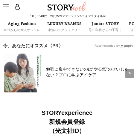
「新しい40代」のためのファッション&ライフスタイル誌
Aging Fashion
LUXURY BRANDS
Junior STORY
PO
40代からの大人オシャレ
永遠のラグジュアリー
母10年目からの子育て
今、あなたにオススメ〈PR〉
Recommended by
勉強に集中できないのは“やる気”のせいじゃ
ない？プロに学ぶアイケア
STORYexperience
新規会員登録
（光文社ID）