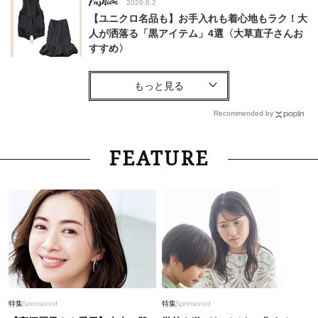
Fashion
2026.8.2
【ユニクロ名品も】お手入れも着心地もラク！大
人が洒落る「黒アイテム」4選〈大草直子さんお
すすめ〉
Fashion
2026.8.5
40代、”移動が多い日”の最適解は【バレエシュ
ーズ】！足が痛くならず、パンツコーデのポイン
Recommended by
トに
Fashion
2026.5.28
FEATURE
【無印良品】暑い日も1枚で洒落る！40代が頼れ
る「MUJI Labo」初夏コーデ〈3選〉
Fashion
2026.8.6
1万円以下で手に入る！40代の真夏コーデが垢抜
ける『買い足しアイテム』8選
Fashion
2026.8.6
特集
Sponsored
特集
Sponsored
【40代コンサバ派】白Tシャツは「パール×ゴー