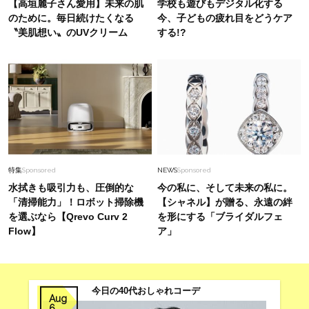
【高垣麗子さん愛用】未来の肌
学校も遊びもデジタル化する
ルドアクセ」を合わせるのが正解！〈大野真理子
のために。毎日続けたくなる
今、子どもの疲れ目をどうケア
さん×佐藤佳菜子さん〉
〝美肌想い〟のUVクリーム
する!?
Fashion
2026.6.18
二の腕出さずに着映えて涼しげ！迫りくる猛暑に
【シアーワンピ】が買い！
Lifestyle
2026.7.30
俳優・中村ゆりさん 「母を助けたい」という一
心でアイドルへ。違和感を乗り越え、人生を変え
特集
Sponsored
NEWS
Sponsored
た深夜のファミレスでの”一言”
水拭きも吸引力も、圧倒的な
今の私に、そして未来の私に。
「清掃能力」！ロボット掃除機
【シャネル】が贈る、永遠の絆
を選ぶなら【Qrevo Curv 2
を形にする「ブライダルフェ
Flow】
ア」
今日の40代おしゃれコーデ
Aug
6