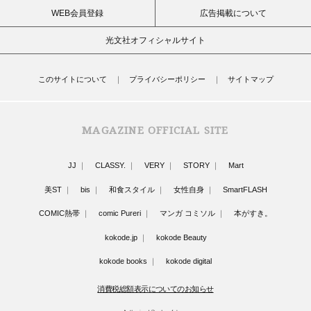
WEB会員登録
広告掲載について
光文社オフィシャルサイト
このサイトについて
プライバシーポリシー
サイトマップ
MAGAZINE OFFICIAL SITE
JJ
CLASSY.
VERY
STORY
Mart
美ST
bis
和食スタイル
女性自身
SmartFLASH
COMIC熱帯
comic Pureri
マンガ コミソル
本がすき。
kokode.jp
kokode Beauty
kokode books
kokode digital
消費税総額表示についてのお知らせ