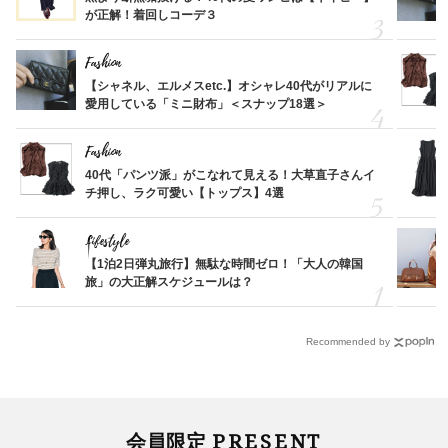
が正解！着回しコーデ３
Fashion
【シャネル、エルメスetc.】オシャレ40代がリアルに
愛用している「ミニ財布」＜スナップ18選＞
Fashion
40代「パンツ派」がこなれて見える！大草直子さんイ
チ押し、ラク可愛い【トップス】4選
Lifestyle
【1泊2日弾丸旅行】無駄な時間ゼロ！「大人の韓国
旅」の大正解スケジュールは？
Recommended by
PRESENT
会員限定