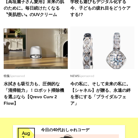
【高垣麗子さん愛用】未来の肌
学校も遊びもデジタル化する
【きちんと見えトップス】5選〈通勤・学校行事
のために。毎日続けたくなる
今、子どもの疲れ目をどうケア
に〉
〝美肌想い〟のUVクリーム
する!?
Beauty
2026.8.6
「それどこの？」と褒められる！可愛すぎる
【YSL】の新作「万能クリーム」が夏のお守りに
Lifestyle
2026.8.5
マニアが厳選、ソウル最旬【スイーツカフェ】4
選！買い物の合間にひと休み〈チーズケーキ、ヨ
特集
Sponsored
NEWS
Sponsored
ーグルトetc.〉
水拭きも吸引力も、圧倒的な
今の私に、そして未来の私に。
「清掃能力」！ロボット掃除機
【シャネル】が贈る、永遠の絆
を選ぶなら【Qrevo Curv 2
を形にする「ブライダルフェ
Flow】
ア」
今日の40代おしゃれコーデ
Aug
7