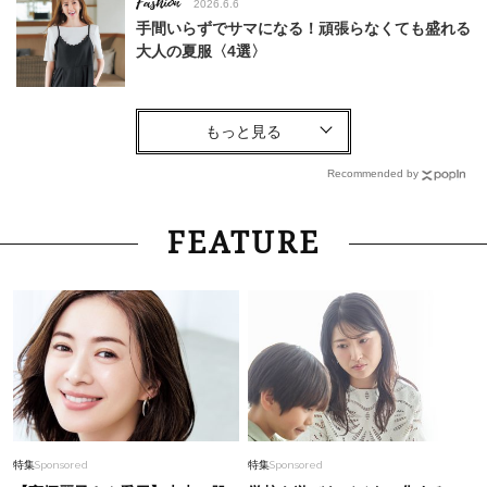
Fashion
2026.6.6
手間いらずでサマになる！頑張らなくても盛れる
大人の夏服〈4選〉
Fashion
2026.7.31
「それ、ユニクロなの？」大草直子さんが40代
に推す【ワンピース】！秀逸シルエットで体型が
Recommended by
キレイ見え
Fashion
2026.6.18
FEATURE
肌のくすみを一瞬でリセット！大人に品よく馴染
む「華やぎカラー」3選
Lifestyle
2026.4.10
【特別カット集】上戸彩さん 本当に3児の母!?
その透明感にスタッフも思わず感嘆…
Fashion
2026.8.4
特集
Sponsored
特集
Sponsored
「暑い日も好印象でいたい！」40代のための