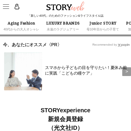
「新しい40代」のためのファッション&ライフスタイル誌
Aging Fashion
LUXURY BRANDS
Junior STORY
PO
40代からの大人オシャレ
永遠のラグジュアリー
母10年目からの子育て
今、あなたにオススメ〈PR〉
Recommended by
スマホから子どもの目を守りたい！夏休み前
に実践「こどもの瞳ケア」
STORYexperience
新規会員登録
（光文社ID）