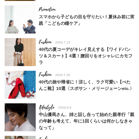
スマホから子どもの目を守りたい！夏休み前に実
践「こどもの瞳ケア」
Fashion
2026.7.15
40代の夏コーデがキレイ見えする【ワイドパン
ツ＆スカート】4選！腰回りをオシャレにカモフ
ラ
Fashion
2026.7.29
40代の旅や帰省に！涼しく、ラク可愛い【ぺた
んこ靴】10選〈スポサン・メリージェーンetc.〉
Lifestyle
2026.8.6
中山優馬さん、姉と話し合って始めた親孝行「親
の年齢も考えて、年に1回くらいは何かしなきゃ
なって」