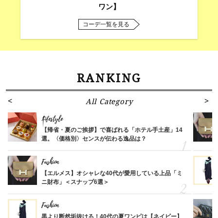
ワン】
コーデ一覧を見る
RANKING
All Category
Lifestyle
【帰省・夏のご挨拶】で喜ばれる「ホテル手土産」14
選。〈価格別〉センスが伝わる逸品は？
Fashion
【エルメス】オシャレな40代が愛用している上品「ミ
ニ財布」＜スナップ6選＞
Fashion
黒より断然垢抜ける！40代の夏ワンピは【ネイビー】