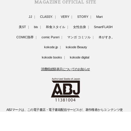
MAGAZINE OFFICIAL SITE
JJ
CLASSY.
VERY
STORY
Mart
美ST
bis
和食スタイル
女性自身
SmartFLASH
COMIC熱帯
comic Pureri
マンガ コミソル
本がすき。
kokode.jp
kokode Beauty
kokode books
kokode digital
消費税総額表示についてのお知らせ
ABJマークは、この電子書店・電子書籍配信サービスが、著作権者からコ ンテンツ使
用許諾を得た正規版配信サービスであることを示す登録商標(登録 番号 第6091713号)
です。
ABJマークの詳細、ABJマークを掲示しているサービスの一覧はこちらです。
https://aebs.or.jp/