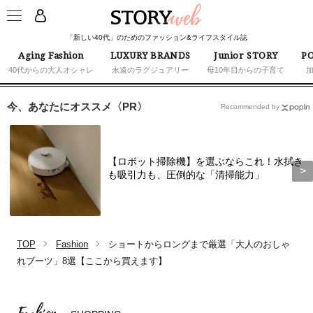
「新しい40代」のためのファッション&ライフスタイル誌
Aging Fashion
LUXURY BRANDS
Junior STORY
PO
40代からの大人オシャレ
永遠のラグジュアリー
母10年目からの子育て
今、あなたにオススメ〈PR〉
Recommended by
【ロボット掃除機】を選ぶならこれ！水拭き
も吸引力も、圧倒的な「清掃能力」
TOP
Fashion
ショートからロングまで厳選「大人のおしゃ
れブーツ」8選【ここから買えます】