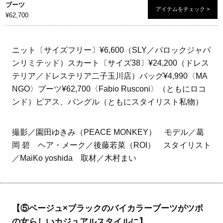
ブーツ
アイテムをチェック >
¥62,700
ニット〔サイズフリー〕¥6,600（SLY／バロックジャパ
ンリミテッド）スカート〔サイズ38〕¥24,200（ドレス
テリア／ドレステリア二子玉川店）バッグ¥4,990〈MA
NGO〉ブーツ¥62,700〈Fabio Rusconi〉（ともにロコ
ンド）ピアス、バングル（ともにスタイリスト私物）
撮影／園田ゆきみ（PEACE MONKEY） モデル／葛
岡 碧 ヘア・メーク／後藤若菜（ROI） スタイリスト
／MaiKo yoshida 取材／木村まい
【⑤ベージュ×ブラックのバイカラーブーツがツボ
の女らしいカジュアルスタイルに】