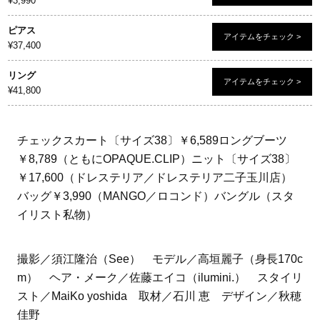
¥3,990
ピアス
アイテムをチェック >
¥37,400
リング
アイテムをチェック >
¥41,800
チェックスカート〔サイズ38〕￥6,589ロングブーツ
￥8,789（ともにOPAQUE.CLIP）ニット〔サイズ38〕
￥17,600（ドレステリア／ドレステリア二子玉川店）
バッグ￥3,990（MANGO／ロコンド）バングル（スタ
イリスト私物）
撮影／須江隆治（See） モデル／高垣麗子（身長170c
m） ヘア・メーク／佐藤エイコ（ilumini.） スタイリ
スト／MaiKo yoshida 取材／石川 恵 デザイン／秋穂
佳野