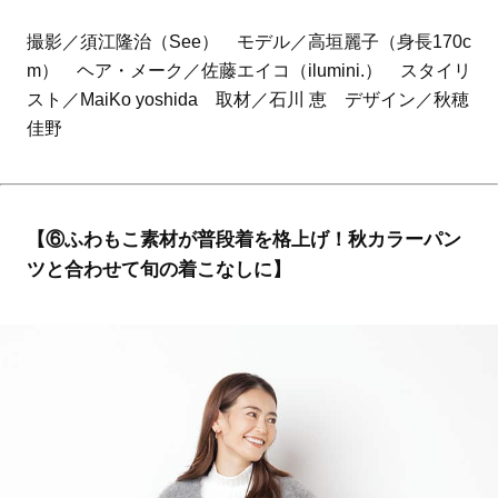
撮影／須江隆治（See） モデル／高垣麗子（身長170c
m） ヘア・メーク／佐藤エイコ（ilumini.） スタイリ
スト／MaiKo yoshida 取材／石川 恵 デザイン／秋穂
佳野
【⑥ふわもこ素材が普段着を格上げ！秋カラーパン
ツと合わせて旬の着こなしに】