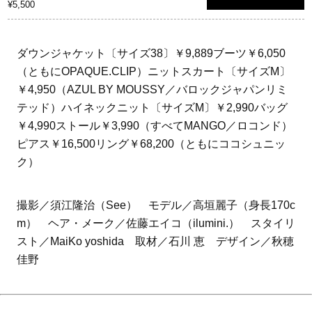
¥5,500
ダウンジャケット〔サイズ38〕￥9,889ブーツ￥6,050
（ともにOPAQUE.CLIP）ニットスカート〔サイズM〕
￥4,950（AZUL BY MOUSSY／バロックジャパンリミ
テッド）ハイネックニット〔サイズM〕￥2,990バッグ
￥4,990ストール￥3,990（すべてMANGO／ロコンド）
ピアス￥16,500リング￥68,200（ともにココシュニッ
ク）
撮影／須江隆治（See） モデル／高垣麗子（身長170c
m） ヘア・メーク／佐藤エイコ（ilumini.） スタイリ
スト／MaiKo yoshida 取材／石川 恵 デザイン／秋穂
佳野