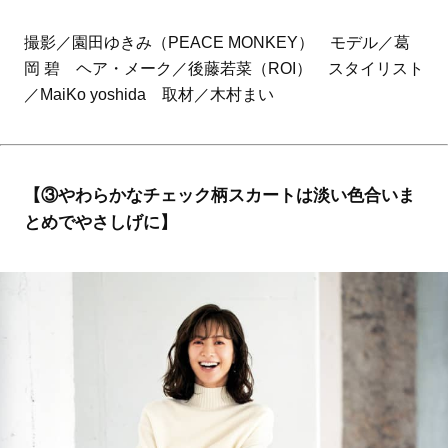
撮影／園田ゆきみ（PEACE MONKEY） モデル／葛
岡 碧 ヘア・メーク／後藤若菜（ROI） スタイリスト
／MaiKo yoshida 取材／木村まい
【③やわらかなチェック柄スカートは淡い色合いま
とめでやさしげに】