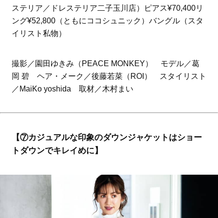
ステリア／ドレステリア二子玉川店）ピアス¥70,400リ
ング¥52,800（ともにココシュニック）バングル（スタ
イリスト私物）
撮影／園田ゆきみ（PEACE MONKEY） モデル／葛
岡 碧 ヘア・メーク／後藤若菜（ROI） スタイリスト
／MaiKo yoshida 取材／木村まい
【⑦カジュアルな印象のダウンジャケットはショー
トダウンでキレイめに】