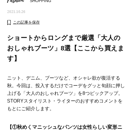
Fashion
SHOPPING
2021.10.26
この記事を保存
ショートからロングまで厳選「大人の
おしゃれブーツ」8選【ここから買えま
す】
ニット、デニム、ブーツなど、オシャレ欲が復活する
秋。今回は、投入するだけでコーデをグッと旬顔に押し
上げる「大人のおしゃれブーツ」を8つピックアップ。
ママとパパに贈る「ジェンダーレ
人気の40代髪型・ヘア
STORYスタイリスト・ライターのおすすめコメントを
ス学」
タログ
もとにご紹介します。
【①秋めくマニッシュなパンツは女性らしい変形ニ