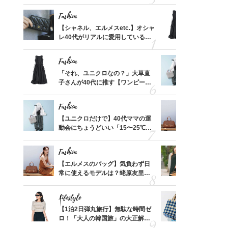
れる名
プス」5選
「ミニ財布
Fashion
Fashion
って始
【シャネル、エルメスetc.】オシャ
「それ、ユ
えて、
レ40代がリアルに愛用している
子さんが4
ゃなっ
「ミニ財布」＜スナップ18選＞
ス】！秀逸
レイ見え
Fashion
Fashion
摘出手
「それ、ユニクロなの？」大草直
【ユニクロ
取って
子さんが40代に推す【ワンピー
動会にちょ
そんな
ス】！秀逸シルエットで体型がキ
温別コーデ」
い
レイ見え
Fashion
Fashion
拭き掃
【ユニクロだけで】40代ママの運
【エルメス
由は？
動会にちょうどいい「15〜25℃気
常に使える
〉
温別コーデ」〈UNIQLO3選〉
んと探す「
Fashion
Fashion
カ月め
【エルメスのバッグ】気負わず日
40代が1
結婚生
常に使えるモデルは？蛯原友里さ
ンを拾わな
んと探す「最旬名品」4選
Lifestyle
Fashion
【スイ
【1泊2日弾丸旅行】無駄な時間ゼ
26年夏は
合間に
ロ！「大人の韓国旅」の大正解ス
人と被らな
ヨーグ
ケジュールは？
選