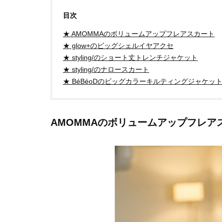
目次
★ AMOMMAのボリュームアップフレアスカート
★ glow+のビッグシェルイヤアクセ
★ styling/のショート丈トレンチジャケット
★ styling/のナロースカート
★ BéBéoDのビッグカラーキルティングジャケッ
AMOMMAのボリュームアップフレア