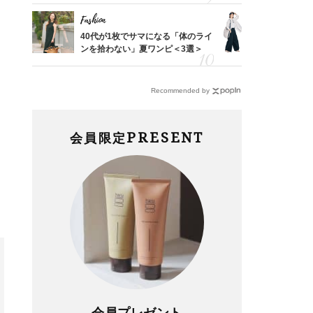
Fashion
Fashion
「53
40代が1枚でサマになる「体のライ
〈帰省にも
婚のリ
ンを拾わない」夏ワンピ＜3選＞
代「ワイド
でぶつ
【旅コーデ
Recommended by
PRESENT
会員限定
会員プレゼント