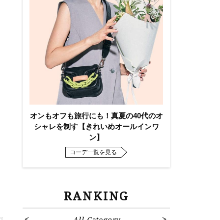
！
オンもオフも旅行にも！真夏の40代のオ
シャレを制す【きれいめオールインワ
ン】
コーデ一覧を見る
RANKING
All Category
Fa