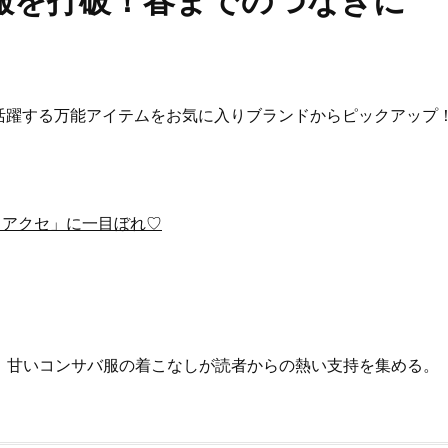
服を打破！春までのつなぎに
活躍する万能アイテムをお気に入りブランドからピックアップ
ートアクセ」に一目ぼれ♡
3年。甘いコンサバ服の着こなしが読者からの熱い支持を集める。
Beauty
Lifestyle