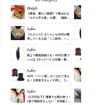
Lifestyle
Fashion
ばれる
【帰省・夏のご挨拶】で喜ばれる
【エルメス
価格
「ホテル手土産」14選。〈価格
用している
？
別〉センスが伝わる逸品は？
ナップ6選
Fashion
Fashion
時間ゼ
【エルメス】オシャレな40代が愛
黒より断然
正解ス
用している上品「ミニ財布」＜ス
ンピは【ネ
ナップ6選＞
しコーデ３
Fashion
Fashion
さんの
黒より断然垢抜ける！40代の夏ワ
40代「パ
金の話
ンピは【ネイビー】が正解！着回
る！大草直
めるん
しコーデ３
可愛い【ト
で学ん
Fashion
Fashion
さん
40代「パンツ派」がこなれて見え
【1万円以
、自然
る！大草直子さんイチ押し、ラク
1枚で地味
可愛い【トップス】4選
プス」5選
Fashion
Fashion
る【お
【1万円以下】薄着でも間が持つ！
【シャネル、
買える
1枚で地味見えしない「主役級トッ
レ40代が