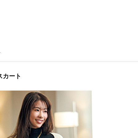
Beauty
Lifestyle
「それどこの？」と褒められる！
【帰省・夏のご挨拶】で喜
可愛すぎる【YSL】の新作「万能ク
「ホテル手土産」14選。〈
リーム」が夏のお守りに
別〉センスが伝わる逸品は
Beauty
Lifestyle
26年夏、石井美穂さん厳選の【美
【1泊2日弾丸旅行】無駄な
ト
白アイテム】10選！40代以上は朝
ロ！「大人の韓国旅」の大
晩の「即効集中ケア」に頼る！
ケジュールは？
Beauty
Lifestyle
40代、翌朝の肌が見違える！夏の
梅宮アンナさん、父・辰夫
スカート
「ざらつき・ごわつき」をケアす
相続で学んだこと「親のお
る名品2選〈パック・ミスト〉
は”介護どうする？”から始
です」父・辰夫さんの相続
Beauty
Lifestyle
だこと
40代、顔がオシャレになる「リッ
【特別カット集】中村ゆり
プの色」は【モーブ】一択！大野
やわらかな透明感をまとう
真理子さんおすすめ名品
体の美しさ
Beauty
Lifestyle
「夕方から目力が落ちる…」40代
〈元社長秘書〉内緒で教え
へ！石井美穂さんが推薦【名品ア
盆の帰省手土産5選】東京で