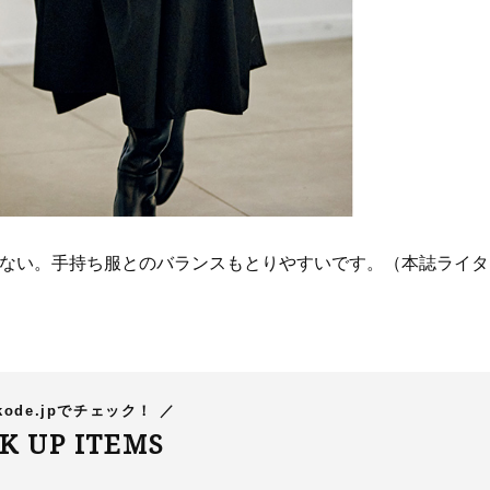
ルトetc.〉
Beauty
Lifestyle
まるで美容液！【ディオール プレ
梅宮アンナさんご夫婦が語る 
ステージ】新クレンザーでうるお
歳と60歳、大人同士の電撃
い艶めくなめらかな素肌へ
アル」周囲が驚くほど本音
かることも
ぎない。手持ち服とのバランスもとりやすいです。（本誌ライタ
ode.jpでチェック！ ／
CK UP ITEMS