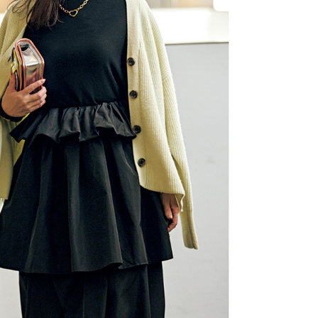
イクリーム】3選
「また買ってきて」と喜ば
品
Beauty
Lifestyle
酷暑の夏こそ40代が使うべき【美
中山優馬さん、姉と話し合
容液・クリーム】「シワ・たるみ
めた親孝行「親の年齢も考
ケア」はこれ一つでOK！
年に1回くらいは何かしなき
て」
Beauty
Lifestyle
黄ぐすみをオフ！40代の美白ケ
【梅宮アンナさん】乳がん
ア、最適解は【角質洗顔】。石井
術を経て「残った方の胸も
美穂さんおすすめ名品
しまいたい」とすら思う──
声もあることを知ってほし
Beauty
Lifestyle
40代は洗顔選びから！石井美穂さ
まずはここだけ！「寝室の
んの「夏枯れ肌対策」全部見せ
除」が【総合運】に効く理
【ハリケア・美白etc.】
〈26年夏の開運アクション
Beauty
Lifestyle
40代の透明感を底上げ【毛穴ケ
梅宮アンナさん、再婚から8
ア】名品3選！石井美穂さん「60本
の心境「お互い20年ぶりの
以上愛用中」のものも
活、正直簡単じゃない」
Beauty
Lifestyle
今いちばん垢抜ける「ショートボ
マニアが厳選、ソウル最旬
ブ」SNAP。人気アラフォー読者達
ーツカフェ】4選！買い物の
がお手本！
ひと休み〈チーズケーキ、