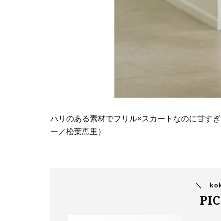
ハリのある素材でフリル×スカートなのに甘す
ー／松葉恵里）
＼
kok
PI