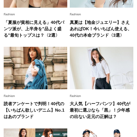
んだ」
Fashion
2026.6.12
Fashion
Fashion
中村ゆりさん「40代になり、やっと“仕事以外の
「夏服が貧相に見える」40代パ
真夏は【地金ジュエリー】さえ
幸福感”に目が向いた」ライフスタイルも、服も
ンツ派が、上半身を”品よく盛
あればOK！今いちばん使える、
る”最旬トップスは？〈2選〉
40代の本命ブランド〈3選〉
Fashion
2026.7.16
白黒でもこんなに華やぐ！40代、夏の「甘めト
ップス×パンツ」コーデ〈3選〉
Fashion
2026.5.29
40代の夏通勤はこれ１着！「きちんと感」も
「オシャレ」も整うトレンドトップス〈4選〉
Fashion
Fashion
読者アンケートで判明！40代の
大人気【ハーフパンツ】40代が
Fashion
【いちばん欲しいデニム】No.1
最初に選ぶなら「黒」！少年感
2026.6.26
初夏はこれさえあれば！40代は【淡色ワンピ】
はあのブランド
の出ない足元の正解は？
で即涼しげ＆上品見え〈3選〉