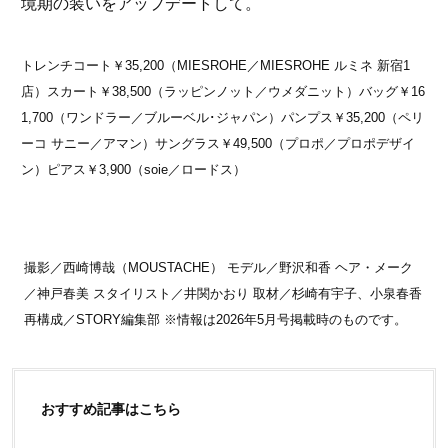
境期の装いをアップデートして。
トレンチコート￥35,200（MIESROHE／MIESROHE ルミネ 新宿1
店）スカート￥38,500（ラッピンノット／ウメダニット）バッグ￥16
1,700（ワンドラー／ブルーベル･ジャパン）パンプス￥35,200（ペリ
ーコ サニー／アマン）サングラス￥49,500（プロポ／プロポデザイ
ン）ピアス￥3,900（soie／ロードス）
撮影／西崎博哉（MOUSTACHE） モデル／野沢和香 ヘア・メーク
／神戸春美 スタイリスト／井関かおり 取材／杉崎有宇子、小泉春香
再構成／STORY編集部 ※情報は2026年5月号掲載時のものです。
おすすめ記事はこちら