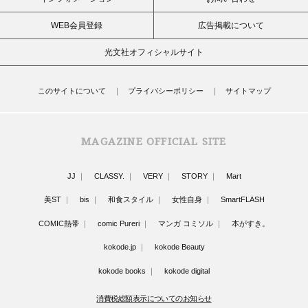
WEB会員登録
広告掲載について
光文社オフィシャルサイト
このサイトについて
プライバシーポリシー
サイトマップ
MAGAZINE OFFICIAL SITE
JJ
CLASSY.
VERY
STORY
Mart
美ST
bis
和食スタイル
女性自身
SmartFLASH
COMIC熱帯
comic Pureri
マンガ コミソル
本がすき。
kokode.jp
kokode Beauty
kokode books
kokode digital
消費税総額表示についてのお知らせ