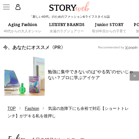
「新しい40代」のためのファッション&ライフスタイル誌
Aging Fashion
LUXURY BRANDS
Junior STORY
PO
40代からの大人オシャレ
永遠のラグジュアリー
母10年目からの子育て
今、あなたにオススメ〈PR〉
Recommended by
勉強に集中できないのは“やる気”のせいじゃ
ない？プロに学ぶアイケア
TOP
Fashion
気温の急降下にも余裕で対応【ショートトレ
ンチ】がデキる私を後押し