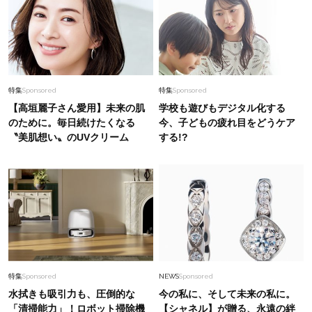
特集
Sponsored
特集
Sponsored
【高垣麗子さん愛用】未来の肌
学校も遊びもデジタル化する
のために。毎日続けたくなる
今、子どもの疲れ目をどうケア
〝美肌想い〟のUVクリーム
する!?
特集
Sponsored
NEWS
Sponsored
水拭きも吸引力も、圧倒的な
今の私に、そして未来の私に。
「清掃能力」！ロボット掃除機
【シャネル】が贈る、永遠の絆