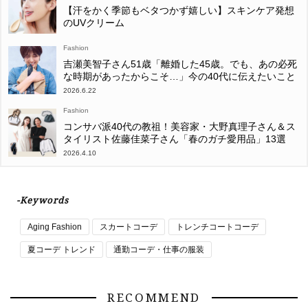
【汗をかく季節もベタつかず嬉しい】スキンケア発想
のUVクリーム
Fashion
吉瀬美智子さん51歳「離婚した45歳。でも、あの必死
な時期があったからこそ…」今の40代に伝えたいこと
2026.6.22
Fashion
コンサバ派40代の教祖！美容家・大野真理子さん＆ス
タイリスト佐藤佳菜子さん「春のガチ愛用品」13選
2026.4.10
-Keywords
Aging Fashion
スカートコーデ
トレンチコートコーデ
夏コーデ トレンド
通勤コーデ・仕事の服装
RECOMMEND