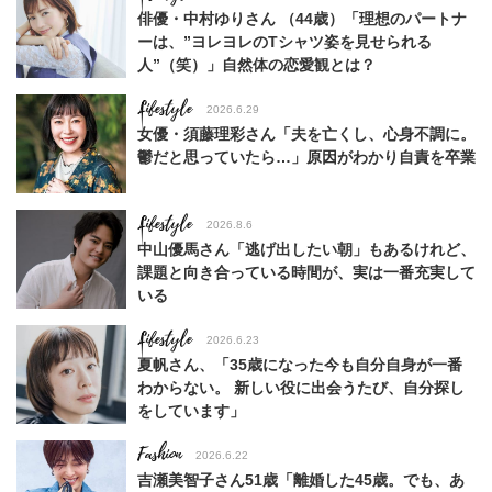
俳優・中村ゆりさん （44歳）「理想のパートナ
ーは、”ヨレヨレのTシャツ姿を見せられる
人”（笑）」自然体の恋愛観とは？
Lifestyle
2026.6.29
女優・須藤理彩さん「夫を亡くし、心身不調に。
鬱だと思っていたら…」原因がわかり自責を卒業
Lifestyle
2026.8.6
中山優馬さん「逃げ出したい朝」もあるけれど、
課題と向き合っている時間が、実は一番充実して
いる
Lifestyle
2026.6.23
夏帆さん、「35歳になった今も自分自身が一番
わからない。 新しい役に出会うたび、自分探し
をしています」
Fashion
2026.6.22
吉瀬美智子さん51歳「離婚した45歳。でも、あ