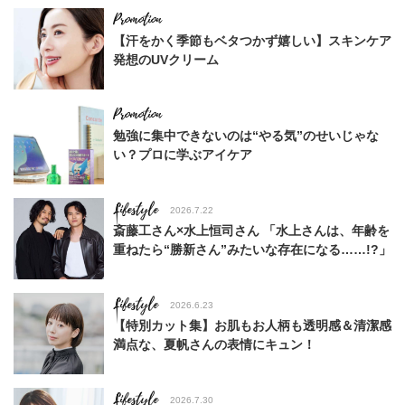
【汗をかく季節もベタつかず嬉しい】スキンケア
発想のUVクリーム
勉強に集中できないのは“やる気”のせいじゃな
い？プロに学ぶアイケア
Lifestyle
2026.7.22
斎藤工さん×水上恒司さん 「水上さんは、年齢を
重ねたら“勝新さん”みたいな存在になる……!?」
Lifestyle
2026.6.23
【特別カット集】お肌もお人柄も透明感＆清潔感
満点な、夏帆さんの表情にキュン！
Lifestyle
2026.7.30