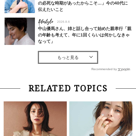
の必死な時期があったからこそ…」今の40代に
伝えたいこと
Lifestyle
2026.8.6
中山優馬さん、姉と話し合って始めた親孝行「親
の年齢も考えて、年に1回くらいは何かしなきゃ
なって」
Lifestyle
2026.7.29
「お若いですね」は褒め言葉？“若い＝美しい”と
錯覚させる社会の危うさ【上野千鶴子のジェンダ
Recommended by
ーレス連載22】
Lifestyle
2026.8.6
RELATED TOPICS
26年夏の【開運アクション】は”ひと拭き”習
慣！「金運アップ→トイレ、じゃあ底上げ運
は？」
Lifestyle
2026.5.22
梅宮アンナさん 電撃婚から1年、家族の価値観
を育み中「理想の暮らしよりも今の心地よさを選