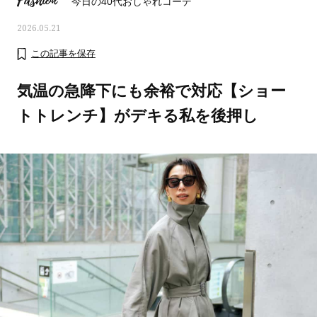
Fashion
今日の40代おしゃれコーデ
2026.05.21
この記事を保存
気温の急降下にも余裕で対応【ショー
トトレンチ】がデキる私を後押し
ママとパパに贈る「ジェンダーレ
人気の40代髪型・ヘア
ス学」
タログ