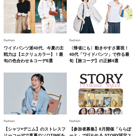
Fashion
2026.5.29
今、40代の「メガネ＆サングラス」のトレンド
に更新あり！“黒ぶち以外”が新定番に
Fashion
2026.8.5
Fashion
Fashion
オシャレ40代の【ワンピ＆オールインワン】最
ワイドパンツ派40代、今夏の主
〈帰省にも〉動きやすさ重視！
旬着こなし3選。地味見え回避のコツは「バッグ
戦力は【エクリュカラー】！最
40代「ワイドパンツ」で作る最
選び」！
旬の色合わせ＆コーデ6選
旬【旅コーデ】の正解4選
Fashion
2026.7.9
スタイリストが本気で推す！40代がほどよく華
やぐ【甘め黒アイテム】3選
Fashion
2026.7.25
26年夏は「小ぶり」が大流行中！人と被らない
【最旬かごバッグ】6選
Fashion
Fashion
【シャツ×デニム】のストレスフ
【参加者募集】8月開催「ららぽ
リーコーデで真夏のソロTIMEを
ーと」で行われる STORY認定ス