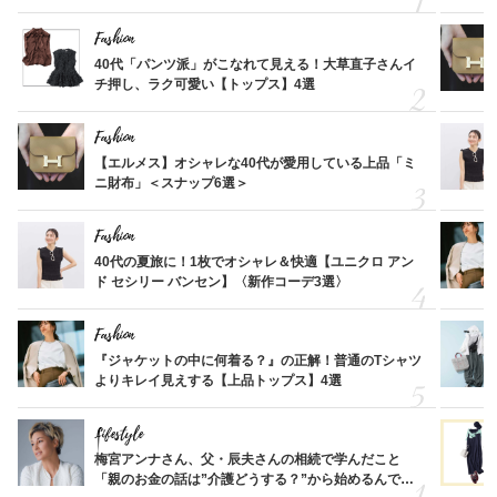
Fashion
40代「パンツ派」がこなれて見える！大草直子さんイ
チ押し、ラク可愛い【トップス】4選
Fashion
【エルメス】オシャレな40代が愛用している上品「ミ
ニ財布」＜スナップ6選＞
Fashion
40代の夏旅に！1枚でオシャレ＆快適【ユニクロ アン
ド セシリー バンセン】〈新作コーデ3選〉
Fashion
『ジャケットの中に何着る？』の正解！普通のTシャツ
よりキレイ見えする【上品トップス】4選
Lifestyle
梅宮アンナさん、父・辰夫さんの相続で学んだこと
「親のお金の話は”介護どうする？”から始めるんで