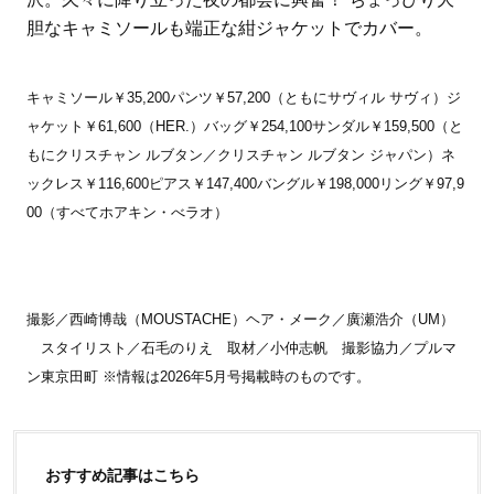
胆なキャミソールも端正な紺ジャケットでカバー。
キャミソール￥35,200パンツ￥57,200（ともにサヴィル サヴィ）ジ
ャケット￥61,600（HER.）バッグ￥254,100サンダル￥159,500（と
もにクリスチャン ルブタン／クリスチャン ルブタン ジャパン）ネ
ックレス￥116,600ピアス￥147,400バングル￥198,000リング￥97,9
00（すべてホアキン・べラオ）
撮影／西崎博哉（MOUSTACHE）ヘア・メーク／廣瀬浩介（UM）
スタイリスト／石毛のりえ 取材／小仲志帆 撮影協力／プルマ
ン東京田町 ※情報は2026年5月号掲載時のものです。
おすすめ記事はこちら