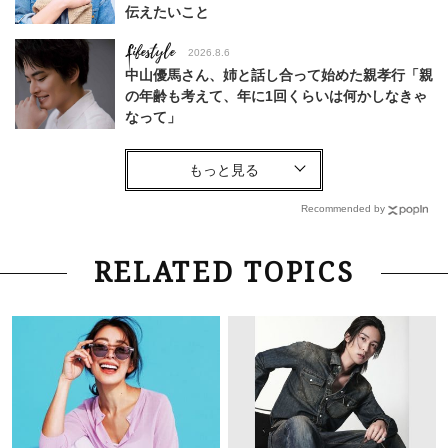
伝えたいこと
Lifestyle
2026.8.6
中山優馬さん、姉と話し合って始めた親孝行「親
の年齢も考えて、年に1回くらいは何かしなきゃ
なって」
Lifestyle
2026.8.6
26年夏の【開運アクション】は”ひと拭き”習
慣！「金運アップ→トイレ、じゃあ底上げ運
Recommended by
は？」
Fashion
2026.6.12
RELATED TOPICS
中村ゆりさん「40代になり、やっと“仕事以外の
幸福感”に目が向いた」ライフスタイルも、服も
Fashion
2026.7.16
白黒でもこんなに華やぐ！40代、夏の「甘めト
ップス×パンツ」コーデ〈3選〉