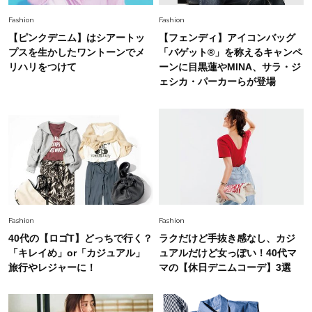
Fashion
2026.5.29
Fashion
Fashion
40代の夏通勤はこれ１着！「きちんと感」も
【ピンクデニム】はシアートッ
【フェンディ】アイコンバッグ
「オシャレ」も整うトレンドトップス〈4選〉
プスを生かしたワントーンでメ
「バゲット®」を称えるキャンペ
リハリをつけて
ーンに目黒蓮やMINA、サラ・ジ
ェシカ・パーカーらが登場
Fashion
2026.6.26
初夏はこれさえあれば！40代は【淡色ワンピ】
で即涼しげ＆上品見え〈3選〉
Fashion
2026.5.29
今、40代の「メガネ＆サングラス」のトレンド
に更新あり！“黒ぶち以外”が新定番に
Fashion
Fashion
Fashion
40代の【ロゴT】どっちで行く？
ラクだけど手抜き感なし、カジ
2026.8.5
オシャレ40代の【ワンピ＆オールインワン】最
「キレイめ」or「カジュアル」
ュアルだけど女っぽい！40代マ
旬着こなし3選。地味見え回避のコツは「バッグ
旅行やレジャーに！
マの【休日デニムコーデ】3選
選び」！
Fashion
2026.7.9