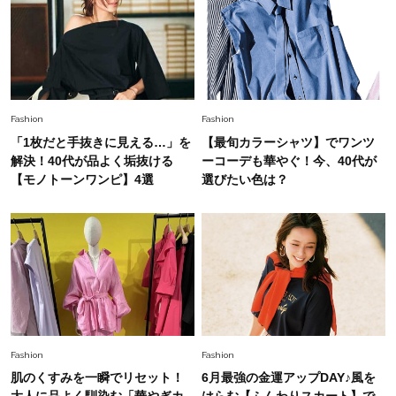
スタイリストが本気で推す！40代がほどよく華
やぐ【甘め黒アイテム】3選
Fashion
2026.7.25
26年夏は「小ぶり」が大流行中！人と被らない
Fashion
Fashion
【最旬かごバッグ】6選
「1枚だと手抜きに見える…」を
【最旬カラーシャツ】でワンツ
解決！40代が品よく垢抜ける
ーコーデも華やぐ！今、40代が
Fashion
【モノトーンワンピ】4選
選びたい色は？
2026.7.2
【40代夏コーデ】猛暑でも快適＆上品に！体型
カバーも叶う厳選アイテム〈13選〉
Fashion
2026.7.27
どんな顔タイプにも合う！40代にカジュアルす
ぎない【キャップ＆ハット】4選
Fashion
Fashion
肌のくすみを一瞬でリセット！
6月最強の金運アップDAY♪風を