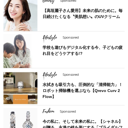
Beauty
Sponsored
【高垣麗子さん愛用】未来の肌のために。毎
日続けたくなる〝美肌想い〟のUVクリーム
Lifestyle
Sponsored
学校も遊びもデジタル化する今、子どもの疲
れ目をどうケアする!?
Lifestyle
Sponsored
水拭きも吸引力も、圧倒的な「清掃能力」！
ロボット掃除機を選ぶなら【Qrevo Curv 2
Flow】
Fashion
Sponsored
今の私に、そして未来の私に。【シャネル】
が贈る、永遠の絆を形にする「ブライダルフ