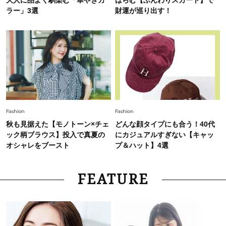
大人に品よく馴染む「華やぎカ
はらむ【ふんわりスカート】で
ラー」3選
財運が巡り出す！
Fashion
Fashion
秋も見据えた【モノトーン×チェ
どんな顔タイプにも合う！40代
ック柄ブラウス】投入で真夏の
にカジュアルすぎない【キャッ
オシャレをブースト
プ＆ハット】4選
FEATURE