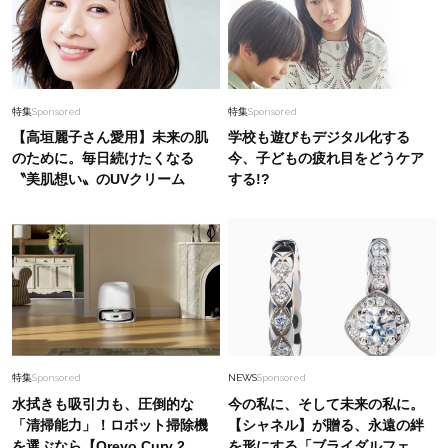
特集
Sponsored
特集
Sponsored
【高垣麗子さん愛用】未来の肌
学校も遊びもデジタル化する
のために。毎日続けたくなる
今、子どもの疲れ目をどうケア
〝美肌想い〟のUVクリーム
する!?
特集
Sponsored
NEWS
Sponsored
水拭きも吸引力も、圧倒的な
今の私に、そして未来の私に。
「清掃能力」！ロボット掃除機
【シャネル】が贈る、永遠の絆
を選ぶなら【Qrevo Curv 2
を形にする「ブライダルフェ