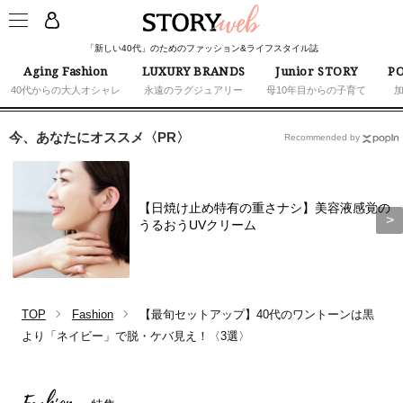
「新しい40代」のためのファッション&ライフスタイル誌
Aging Fashion
LUXURY BRANDS
Junior STORY
PO
40代からの大人オシャレ
永遠のラグジュアリー
母10年目からの子育て
今、あなたにオススメ〈PR〉
Recommended by
【日焼け止め特有の重さナシ】美容液感覚の
うるおうUVクリーム
TOP
Fashion
【最旬セットアップ】40代のワントーンは黒
より「ネイビー」で脱・ケバ見え！〈3選〉