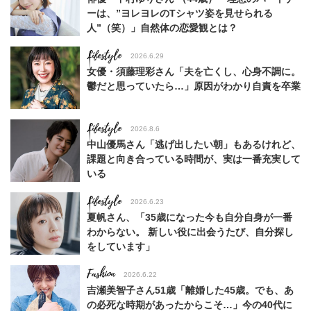
ーは、”ヨレヨレのTシャツ姿を見せられる
人”（笑）」自然体の恋愛観とは？
Lifestyle
2026.6.29
女優・須藤理彩さん「夫を亡くし、心身不調に。
鬱だと思っていたら…」原因がわかり自責を卒業
Lifestyle
2026.8.6
中山優馬さん「逃げ出したい朝」もあるけれど、
課題と向き合っている時間が、実は一番充実して
いる
Lifestyle
2026.6.23
夏帆さん、「35歳になった今も自分自身が一番
わからない。 新しい役に出会うたび、自分探し
をしています」
Fashion
2026.6.22
吉瀬美智子さん51歳「離婚した45歳。でも、あ
の必死な時期があったからこそ…」今の40代に