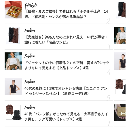
Lifestyle
【帰省・夏のご挨拶】で喜ばれる「ホテル手土産」14
選。〈価格別〉センスが伝わる逸品は？
Fashion
【完売続き】楽ちんなのにきれい見え！40代が帰省・
旅行に着たい「名品ワンピ」
Fashion
『ジャケットの中に何着る？』の正解！普通のTシャツ
よりキレイ見えする【上品トップス】4選
Fashion
40代の夏旅に！1枚でオシャレ＆快適【ユニクロ アン
ド セシリー バンセン】〈新作コーデ3選〉
Fashion
40代「パンツ派」がこなれて見える！大草直子さんイ
チ押し、ラク可愛い【トップス】4選