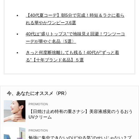
【40代夏コーデ】朝5分で完成！時短＆ラクに着ら
れる華やかワンピース6選
40代は“盛りトップス”で地味見え回避！ワンツーコ
ーデが華やぐ名品〈5選〉
きっと何度断捨離しても残る！40代が“ずっと着
る”【十年ブランド名品】５選
今、あなたにオススメ〈PR〉
【日焼け止め特有の重さナシ】美容液感覚のうるおう
UVクリーム
勉強に集中できないのは“やる気”のせいじゃない？プ