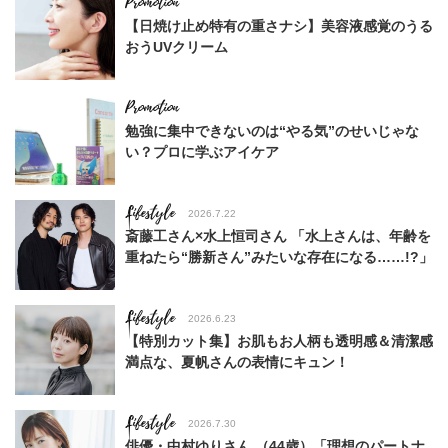
【日焼け止め特有の重さナシ】美容液感覚のうる
おうUVクリーム
勉強に集中できないのは“やる気”のせいじゃな
い？プロに学ぶアイケア
Lifestyle
2026.7.22
斎藤工さん×水上恒司さん 「水上さんは、年齢を
重ねたら“勝新さん”みたいな存在になる……!?」
Lifestyle
2026.6.23
【特別カット集】お肌もお人柄も透明感＆清潔感
満点な、夏帆さんの表情にキュン！
Lifestyle
2026.7.30
俳優・中村ゆりさん （44歳）「理想のパートナ