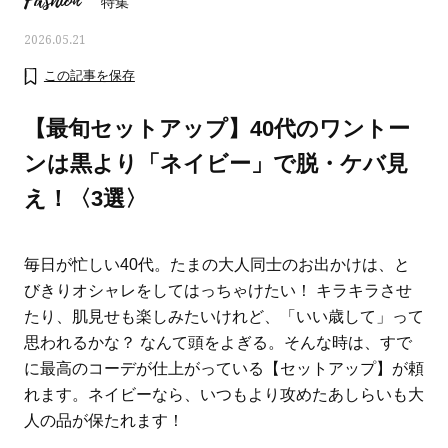
Fashion
特集
2026.05.21
この記事を保存
【最旬セットアップ】40代のワントー
ンは黒より「ネイビー」で脱・ケバ見
え！〈3選〉
毎日が忙しい40代。たまの大人同士のお出かけは、と
びきりオシャレをしてはっちゃけたい！ キラキラさせ
たり、肌見せも楽しみたいけれど、「いい歳して」って
ママとパパに贈る「ジェンダーレ
人気の40代髪型・ヘア
思われるかな？ なんて頭をよぎる。そんな時は、すで
ス学」
タログ
に最高のコーデが仕上がっている【セットアップ】が頼
れます。ネイビーなら、いつもより攻めたあしらいも大
人の品が保たれます！