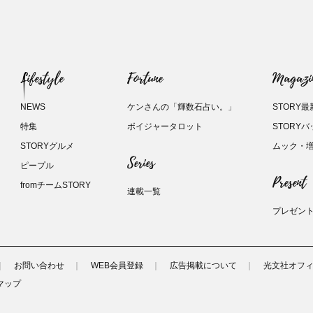
Lifestyle
Fortune
Magazi
NEWS
ケンさんの「輝数石占い。」
STORY最
特集
ボイジャータロット
STORY
STORYグルメ
ムック・
Series
ピープル
Present
fromチームSTORY
連載一覧
プレゼン
お問い合わせ
WEB会員登録
広告掲載について
光文社オフ
マップ