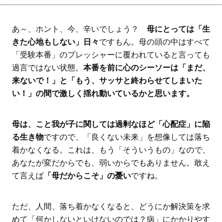
あ～、ホント、今、辛いでしょう？
母にとっては「生
きた心地もしない」日々
ですもん。母の頭の中はすべて
「受験本番」のプレッシャーに覆われていると言っても
過言ではない状態。
本番を前に心のシーソーは「まだ、
来ないで！」と「もう、サッサと終わらせてしまいた
い！」の間で激しく揺れ動いているかと思います。
母は、こと我が子に関しては過剰なほど「心配症」に陥
る生き物
ですので、「良くない未来」を想像しては落ち
着かなくなる。これは、もう「そういうもの」なので、
あなたが変だからでも、弱いからでもありません。敢え
て言えば
「母だからこそ」の憂い
ですね。
ただ、人間、落ち着かなくなると、どうにか解決策を求
めて「何かしないといけないのでは？病」にかかりやす