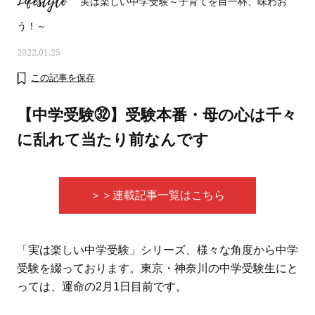
Lifestyle
実は楽しい中学受験～子育てを目一杯、味わお
う！～
2022.01.25
この記事を保存
【中学受験㉜】受験本番・母の心は千々
に乱れて当たり前なんです
＞＞連載記事一覧はこちら
ママとパパに贈る「ジェンダーレ
人気の40代髪型・ヘア
「実は楽しい中学受験」シリーズ、様々な角度から中学
ス学」
タログ
受験を綴っております。東京・神奈川の中学受験生にと
っては、運命の2月1日目前です。