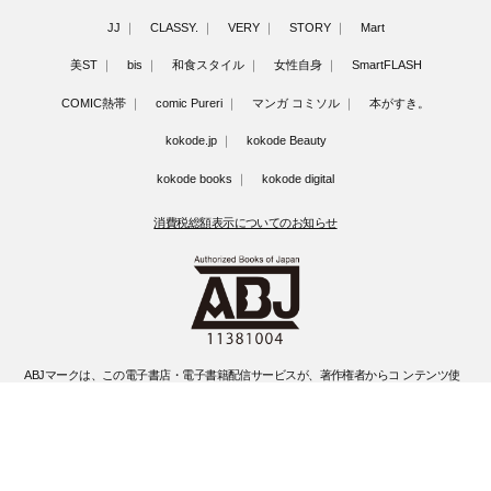
JJ
CLASSY.
VERY
STORY
Mart
美ST
bis
和食スタイル
女性自身
SmartFLASH
COMIC熱帯
comic Pureri
マンガ コミソル
本がすき。
kokode.jp
kokode Beauty
kokode books
kokode digital
消費税総額表示についてのお知らせ
ABJマークは、この電子書店・電子書籍配信サービスが、著作権者からコ ンテンツ使
用許諾を得た正規版配信サービスであることを示す登録商標(登録 番号 第6091713号)
です。
ABJマークの詳細、ABJマークを掲示しているサービスの一覧はこちらです。
https://aebs.or.jp/
©Kobunsha Co., Ltd. All Rights Reserved.