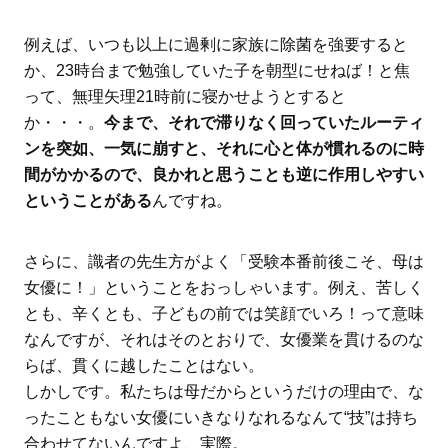
例えば、いつも以上に過剰に家族に除菌を強要すると
か、23時台まで勉強していた子を朝型にせねば！と焦
って、無理矢理21時前に寝かせようとすると
か・・・。
今まで、それで滞りなく回っていたルーティ
ンを突如、一気に崩すと、それに心と体が慣れるのに時
間がかかるので、良かれと思うことも逆に作用しやすい
ということがある
んですね。
さらに、識者の先生方がよく「受験本番前後こそ、母は
女優に！」ということをおっしゃいます。例え、苦しく
とも、辛くとも、子どもの前では笑顔でいろ！って意味
なんですが、それはそのとおりで、女優業を貫けるのな
らば、貫くに越したことはない。
しかしです。私たちは母だからというだけの理由で、な
ったこともない女優にいきなりなれるなんて“技”は持ち
合わせてないんですよ、実際。