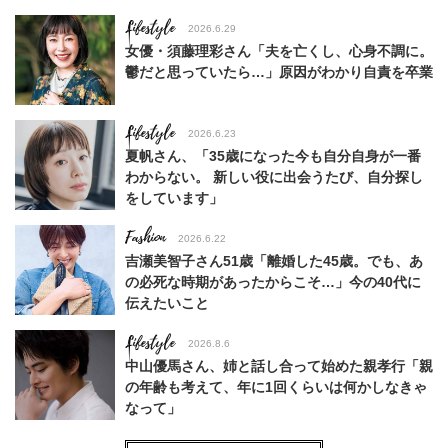
Lifestyle
2026.6.29
女優・須藤理彩さん「夫を亡くし、心身不調に。
鬱だと思っていたら…」原因がわかり自責を卒業
Lifestyle
2026.6.23
夏帆さん、「35歳になった今も自分自身が一番
わからない。 新しい役に出会うたび、自分探し
をしています」
Fashion
2026.6.22
吉瀬美智子さん51歳「離婚した45歳。でも、あ
の必死な時期があったからこそ…」今の40代に
伝えたいこと
Lifestyle
2026.8.6
中山優馬さん、姉と話し合って始めた親孝行「親
の年齢も考えて、年に1回くらいは何かしなきゃ
なって」