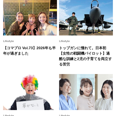
で即涼しげ＆上品見え〈3選〉
Fashion
2026.8.5
オシャレ40代の【ワンピ＆オールインワン】最
旬着こなし3選。地味見え回避のコツは「バッグ
選び」！
Lifestyle
Lifestyle
Fashion
【コマブロ Vol.73】2026年も半
トップガンに憧れて。日本初
2026.7.31
【40代のTシャツコーデ】超ビッグサイズ×きれ
年が過ぎました
【女性の戦闘機パイロット】過
いめハーフパンツでモードに昇華
酷な訓練と2児の子育てを両立す
る苦労
Fashion
2026.6.25
毎日忙しい40代が頼れる！無難に見えない【ひ
とくせ黒ワンピ】〈5選〉
Fashion
2026.7.9
スタイリストが本気で推す！40代がほどよく華
やぐ【甘め黒アイテム】3選
Lifestyle
Lifestyle