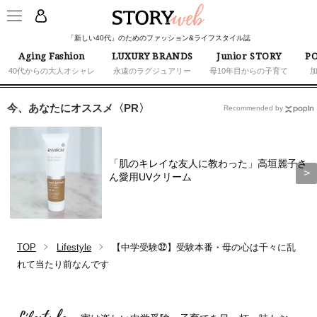
「新しい40代」のためのファッション&ライフスタイル誌
Aging Fashion
LUXURY BRANDS
Junior STORY
PO
40代からの大人オシャレ
永遠のラグジュアリー
母10年目からの子育て
今、あなたにオススメ〈PR〉
Recommended by
「肌のキレイな友人に教わった」高垣麗子さ
ん愛用UVクリーム
TOP
Lifestyle
【中学受験㉜】受験本番・母の心は千々に乱
れて当たり前なんです