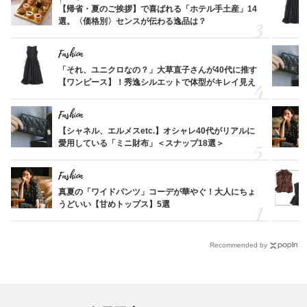
【帰省・夏のご挨拶】で喜ばれる「ホテル手土産」14
選。〈価格別〉センスが伝わる逸品は？
Fashion
「それ、ユニクロなの？」大草直子さんが40代に推す
【ワンピース】！秀逸シルエットで体型がキレイ見え
Fashion
【シャネル、エルメスetc.】オシャレ40代がリアルに
愛用している「ミニ財布」＜スナップ18選＞
Fashion
真夏の「ワイドパンツ」コーデが華やぐ！大人にちょ
うどいい【甘めトップス】5選
Recommended by