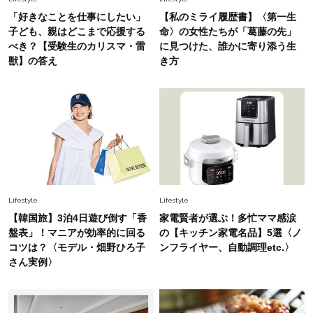
「好きなことを仕事にしたい」
【私のミライ履歴書】〈第一生
Fashion
子ども、親はどこまで応援する
命〉の女性たちが「葛藤の先」
2026.7.25
べき？【受験生のカリスマ・雷
に見つけた、誰かに寄り添う生
26年夏は「小ぶり」が大流行中！人と被らない
獣】の答え
き方
【最旬かごバッグ】6選
Fashion
2026.7.26
【猛暑でもきれい見え】40代が手放せない「黒
ワンピ」5選
Lifestyle
Lifestyle
【韓国旅】3泊4日遊び倒す「香
家電賢者が選ぶ！多忙ママ感涙
盤表」！マニアが効率的に回る
の【キッチン家電名品】5選〈ノ
コツは？〈モデル・畑野ひろ子
ンフライヤー、自動調理etc.〉
さん実例〉