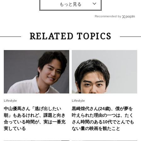
Lifestyle
2026.7.29
「人間、役に立たなきゃ生きてちゃいかんか？」
上野千鶴子先生が問い直す“理想の老後”の呪縛
Recommended by
【ジェンダー連載23】
Fashion
2026.6.12
RELATED TOPICS
中村ゆりさん「40代になり、やっと“仕事以外の
幸福感”に目が向いた」ライフスタイルも、服も
Fashion
2026.7.16
白黒でもこんなに華やぐ！40代、夏の「甘めト
ップス×パンツ」コーデ〈3選〉
Fashion
2026.5.29
Lifestyle
Lifestyle
40代の夏通勤はこれ１着！「きちんと感」も
中山優馬さん「逃げ出したい
黒崎煌代さん(24歳)、僕が夢を
「オシャレ」も整うトレンドトップス〈4選〉
朝」もあるけれど、課題と向き
叶えられた理由の一つは、たく
合っている時間が、実は一番充
さん時間のある10代でとんでも
実している
ない量の映画を観たこと
Fashion
2026.6.26
初夏はこれさえあれば！40代は【淡色ワンピ】