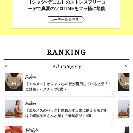
【シャツ×デニム】のストレスフリーコ
ーデで真夏のソロTIMEをフッ軽に堪能
コーデ一覧を見る
RANKING
All Category
Fashion
【エルメス】オシャレな40代が愛用している上品「ミ
ニ財布」＜スナップ6選＞
Fashion
【エルメスのバッグ】気負わず日常に使えるモデル
は？蛯原友里さんと探す「最旬名品」4選
Lifestyle