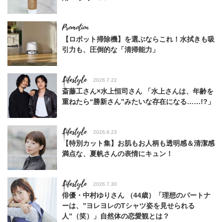
【ロボット掃除機】を選ぶならこれ！水拭きも吸
引力も、圧倒的な「清掃能力」
Lifestyle
2026.7.22
斎藤工さん×水上恒司さん 「水上さんは、年齢を
重ねたら“勝新さん”みたいな存在になる……!?」
Lifestyle
2026.6.23
【特別カット集】お肌もお人柄も透明感＆清潔感
満点な、夏帆さんの表情にキュン！
Lifestyle
2026.7.30
俳優・中村ゆりさん （44歳）「理想のパートナ
ーは、”ヨレヨレのTシャツ姿を見せられる
人”（笑）」自然体の恋愛観とは？