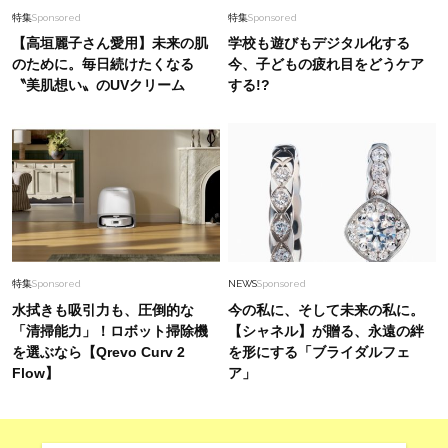
特集
Sponsored
特集
Sponsored
【高垣麗子さん愛用】未来の肌
学校も遊びもデジタル化する
のために。毎日続けたくなる
今、子どもの疲れ目をどうケア
〝美肌想い〟のUVクリーム
する!?
特集
Sponsored
NEWS
Sponsored
水拭きも吸引力も、圧倒的な
今の私に、そして未来の私に。
「清掃能力」！ロボット掃除機
【シャネル】が贈る、永遠の絆
を選ぶなら【Qrevo Curv 2
を形にする「ブライダルフェ
Flow】
ア」