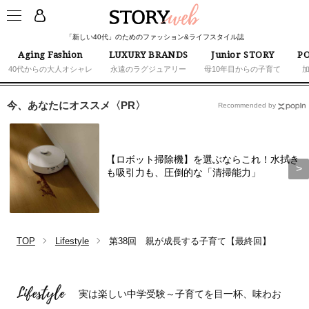
「新しい40代」のためのファッション&ライフスタイル誌
Aging Fashion
LUXURY BRANDS
Junior STORY
PO
40代からの大人オシャレ
永遠のラグジュアリー
母10年目からの子育て
今、あなたにオススメ〈PR〉
Recommended by
【ロボット掃除機】を選ぶならこれ！水拭き
も吸引力も、圧倒的な「清掃能力」
TOP
Lifestyle
第38回 親が成長する子育て【最終回】
Lifestyle
実は楽しい中学受験～子育てを目一杯、味わお