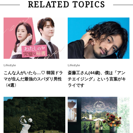
Lifestyle
2026.7.29
RELATED TOPICS
「お若いですね」は褒め言葉？“若い＝美しい”と
錯覚させる社会の危うさ【上野千鶴子のジェンダ
ーレス連載22】
Lifestyle
2026.8.6
26年夏の【開運アクション】は”ひと拭き”習
慣！「金運アップ→トイレ、じゃあ底上げ運
は？」
Fashion
2026.6.12
Lifestyle
Lifestyle
中村ゆりさん「40代になり、やっと“仕事以外の
こんな人がいたら…♡ 韓国ドラ
斎藤工さん(44歳)、僕は「アン
幸福感”に目が向いた」ライフスタイルも、服も
マが生んだ最強のスパダリ男性
チエイジング」という言葉がキ
〈4選〉
ライです
Fashion
2026.7.16
白黒でもこんなに華やぐ！40代、夏の「甘めト
ップス×パンツ」コーデ〈3選〉
Fashion
2026.5.29