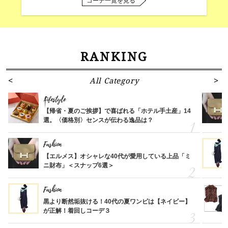
コーデ一覧を見る
RANKING
All Category
Lifestyle
【帰省・夏のご挨拶】で喜ばれる「ホテル手土産」14
選。〈価格別〉センスが伝わる逸品は？
Fashion
【エルメス】オシャレな40代が愛用している上品「ミ
ニ財布」＜スナップ6選＞
Fashion
黒より断然垢抜ける！40代の夏ワンピは【ネイビー】
が正解！着回しコーデ３