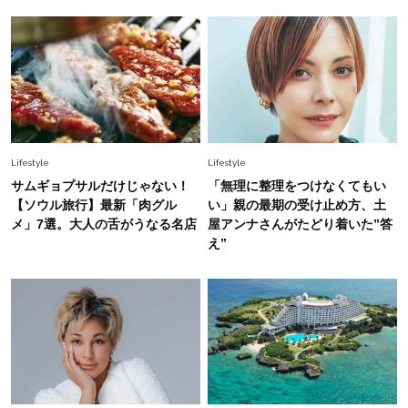
Fashion
2026.7.25
26年夏は「小ぶり」が大流行中！人と被らない
【最旬かごバッグ】6選
Lifestyle
Lifestyle
サムギョプサルだけじゃない！
「無理に整理をつけなくてもい
【ソウル旅行】最新「肉グル
い」親の最期の受け止め方、土
メ」7選。大人の舌がうなる名店
屋アンナさんがたどり着いた”答
え”