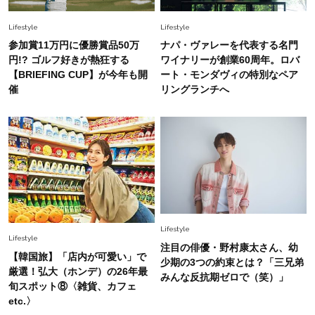
40代の夏通勤はこれ１着！「きちんと感」も
「オシャレ」も整うトレンドトップス〈4選〉
Lifestyle
Lifestyle
参加賞11万円に優勝賞品50万
ナパ・ヴァレーを代表する名門
Fashion
円!? ゴルフ好きが熱狂する
ワイナリーが創業60周年。ロバ
2026.5.29
今、40代の「メガネ＆サングラス」のトレンド
【BRIEFING CUP】が今年も開
ート・モンダヴィの特別なペア
に更新あり！“黒ぶち以外”が新定番に
催
リングランチへ
Fashion
2026.8.5
オシャレ40代の【ワンピ＆オールインワン】最
旬着こなし3選。地味見え回避のコツは「バッグ
選び」！
Fashion
2026.7.31
【40代のTシャツコーデ】超ビッグサイズ×きれ
Lifestyle
いめハーフパンツでモードに昇華
Lifestyle
注目の俳優・野村康太さん、幼
【韓国旅】「店内が可愛い」で
少期の3つの約束とは？「三兄弟
厳選！弘大（ホンデ）の26年最
Fashion
みんな反抗期ゼロで（笑）」
2026.7.9
旬スポット⑧〈雑貨、カフェ
スタイリストが本気で推す！40代がほどよく華
etc.〉
やぐ【甘め黒アイテム】3選