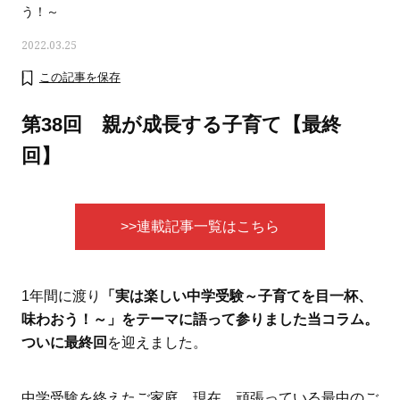
う！～
2022.03.25
この記事を保存
第38回 親が成長する子育て【最終
回】
>>連載記事一覧はこちら
1年間に渡り
「実は楽しい中学受験～子育てを目一杯、
ママとパパに贈る「ジェンダーレ
人気の40代髪型・ヘア
味わおう！～」をテーマに語って参りました当コラム。
ス学」
タログ
ついに最終回
を迎えました。
中学受験を終えたご家庭、現在、頑張っている最中のご