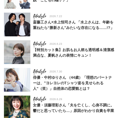
践「こどもの瞳ケア」
Lifestyle
2026.7.22
斎藤工さん×水上恒司さん 「水上さんは、年齢を
重ねたら“勝新さん”みたいな存在になる……!?」
Lifestyle
2026.6.23
【特別カット集】お肌もお人柄も透明感＆清潔感
満点な、夏帆さんの表情にキュン！
Lifestyle
2026.7.30
俳優・中村ゆりさん （44歳）「理想のパートナ
ーは、”ヨレヨレのTシャツ姿を見せられる
人”（笑）」自然体の恋愛観とは？
Lifestyle
2026.6.29
女優・須藤理彩さん「夫を亡くし、心身不調に。
鬱だと思っていたら…」原因がわかり自責を卒業