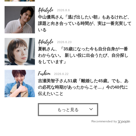
Lifestyle
2026.8.6
中山優馬さん「逃げ出したい朝」もあるけれど、
課題と向き合っている時間が、実は一番充実して
いる
Lifestyle
2026.6.23
夏帆さん、「35歳になった今も自分自身が一番
わからない。 新しい役に出会うたび、自分探し
をしています」
Fashion
2026.6.22
吉瀬美智子さん51歳「離婚した45歳。でも、あ
の必死な時期があったからこそ…」今の40代に
伝えたいこと
Fashion
2026.8.6
【40代コンサバ派】白Tシャツは「パール×ゴー
ルドアクセ」を合わせるのが正解！〈大野真理子
Recommended by
さん×佐藤佳菜子さん〉