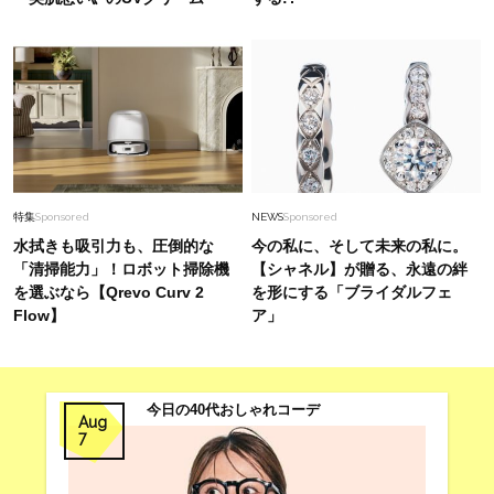
特集
Sponsored
NEWS
Sponsored
水拭きも吸引力も、圧倒的な
今の私に、そして未来の私に。
「清掃能力」！ロボット掃除機
【シャネル】が贈る、永遠の絆
を選ぶなら【Qrevo Curv 2
を形にする「ブライダルフェ
Flow】
ア」
今日の40代おしゃれコーデ
Aug
7