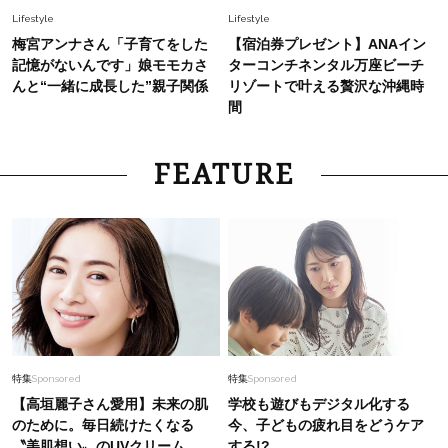
Lifestyle
Lifestyle
梅宮アンナさん「子育てをした
【宿泊券プレゼント】ANAイン
記憶がないんです」娘モモカさ
ターコンチネンタル万座ビーチ
んと“一緒に成長した”親子関係
リゾートで叶える贅沢な沖縄時
間
FEATURE
特集
Sponsored
特集
Sponsored
【高垣麗子さん愛用】未来の肌
学校も遊びもデジタル化する
のために。毎日続けたくなる
今、子どもの疲れ目をどうケア
〝美肌想い〟のUVクリーム
する!?