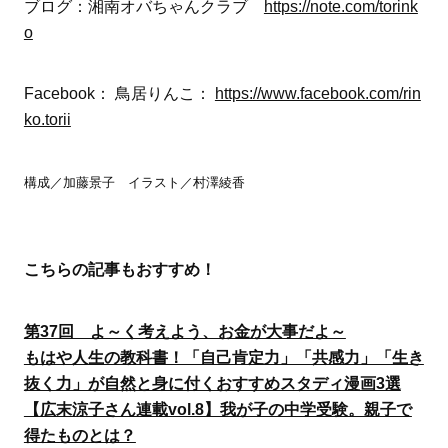
ブログ：湘南オバちゃんクラブ
https://note.com/torink
o
Facebook： 鳥居りんこ：
https://www.facebook.com/rin
ko.torii
構成／加藤景子 イラスト／村澤綾香
こちらの記事もおすすめ！
第37回 よ～く考えよう、お金が大事だよ～
もはや人生の教科書！「自己肯定力」「共感力」「生き
抜く力」が自然と身に付くおすすめスタディ漫画3選
【広末涼子さん連載vol.8】我が子の中学受験。親子で
得たものとは？