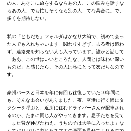
の人、あそこに旅をするならあの人、この悩みを話すな
らあの人、でも忙しそうなら別の人、てな具合に。で、
多くを期待しない。
私の「ともだち」フォルダはかなり大箱で、初めて会っ
た人でも入れちゃいます。関わりすぎず、去る者は追わ
ず。連絡先を知らない人も入っています。誰かと話して
「ああ、この世はいいところだな、人間とは味わい深い
ものだ」と感じたら、その人は私にとって友だちなので
す。
豪州パースと日本を年に何回も往復していた10年間に
も、そんな出会いがありました。夜、空港に行く際にタ
クシーを呼ぶと、近所に住むドライバーさんが配車され
るのか、たまに同じ人がやってきます。息子たちを見て
「また背が伸びたねえ。うちの子は大学に入ったよ」な
んてバリバリに割れたスマホの画面を見せてくれるので