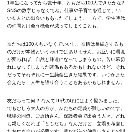
1年生になってから数十年。ともだち100人できたかな?
SNSの数字じゃなくてね。仕事や子育てを通じて、い
い友人との出会いもあったでしょう。一方で、学生時代
の仲間とは会う機会が減ってしまうことも。
友だちは100人もいなくていいし、友情は長続きするも
のだけが本物というわけではありません。お互いに環境
が変われば、自然と疎遠になってしまうもの。苦い幕切
れになってしまった関係もあるかもしれないけど、それ
だってそれぞれに一生懸命生きた結果です。いつかまた
会えたら、人生を語り合うこともあるかもしれません。
友だちって何？ なんて10代の頃にはよく悩みました。
でもむしろ大人の方が、友だちの定義が難しいのです。
職場の同僚、ご近所さん、保護者会で出会う人々。どれ
も親しくなれば「ともだち」なんだけど、立場を考慮し
たお付き合いが必要です。昔ながらの仲良しさんとの間