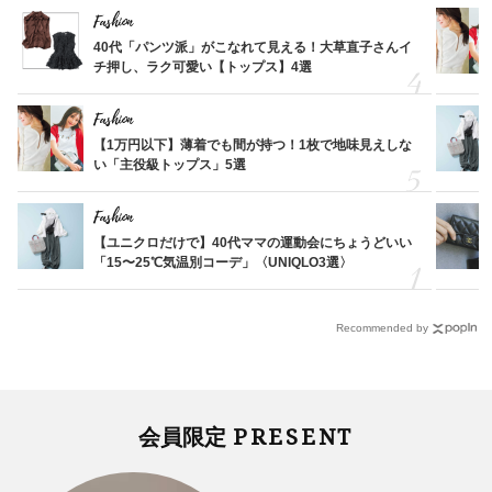
Fashion
40代「パンツ派」がこなれて見える！大草直子さんイ
チ押し、ラク可愛い【トップス】4選
Fashion
【1万円以下】薄着でも間が持つ！1枚で地味見えしな
い「主役級トップス」5選
Fashion
【ユニクロだけで】40代ママの運動会にちょうどいい
「15〜25℃気温別コーデ」〈UNIQLO3選〉
Recommended by
PRESENT
会員限定