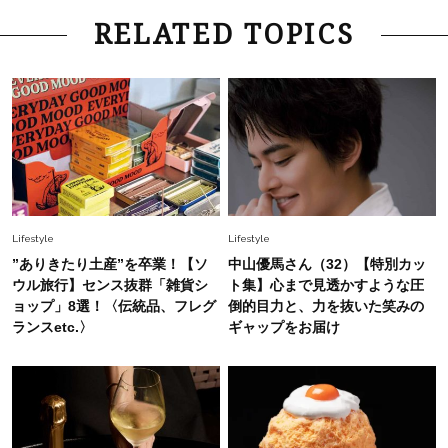
Lifestyle
2026.7.29
RELATED TOPICS
「お若いですね」は褒め言葉？“若い＝美しい”と
錯覚させる社会の危うさ【上野千鶴子のジェンダ
ーレス連載22】
Lifestyle
2026.8.6
26年夏の【開運アクション】は”ひと拭き”習
慣！「金運アップ→トイレ、じゃあ底上げ運
は？」
Fashion
2026.6.12
Lifestyle
Lifestyle
中村ゆりさん「40代になり、やっと“仕事以外の
”ありきたり土産”を卒業！【ソ
中山優馬さん（32）【特別カッ
幸福感”に目が向いた」ライフスタイルも、服も
ウル旅行】センス抜群「雑貨シ
ト集】心まで見透かすような圧
ョップ」8選！〈伝統品、フレグ
倒的目力と、力を抜いた笑みの
ランスetc.〉
ギャップをお届け
Fashion
2026.7.16
白黒でもこんなに華やぐ！40代、夏の「甘めト
ップス×パンツ」コーデ〈3選〉
Fashion
2026.5.29