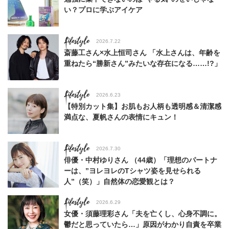
い？プロに学ぶアイケア
Lifestyle
2026.7.22
斎藤工さん×水上恒司さん 「水上さんは、年齢を
重ねたら“勝新さん”みたいな存在になる……!?」
Lifestyle
2026.6.23
【特別カット集】お肌もお人柄も透明感＆清潔感
満点な、夏帆さんの表情にキュン！
Lifestyle
2026.7.30
俳優・中村ゆりさん （44歳）「理想のパートナ
ーは、”ヨレヨレのTシャツ姿を見せられる
人”（笑）」自然体の恋愛観とは？
Lifestyle
2026.6.29
女優・須藤理彩さん「夫を亡くし、心身不調に。
鬱だと思っていたら…」原因がわかり自責を卒業