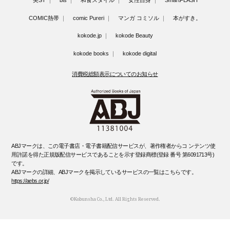
美ST
bis
和食スタイル
女性自身
SmartFLASH
COMIC熱帯
comic Pureri
マンガ コミソル
本がすき。
kokode.jp
kokode Beauty
kokode books
kokode digital
消費税総額表示についてのお知らせ
ABJマークは、この電子書店・電子書籍配信サービスが、著作権者からコ ンテンツ使
用許諾を得た正規版配信サービスであることを示す登録商標(登録 番号 第6091713号)
です。
ABJマークの詳細、ABJマークを掲示しているサービスの一覧はこちらです。
https://aebs.or.jp/
©Kobunsha Co., Ltd. All Rights Reserved.