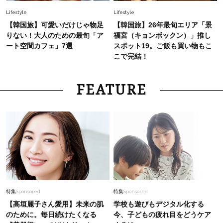
Lifestyle
Lifestyle
【韓国旅】可愛いだけじゃ物足
【韓国旅】26年最旬エリア「景
りない！大人のための最旬「ア
福宮（キョンボックン）」推し
ート空間カフェ」7選
スポット19。ご飯も買い物もこ
こで完結！
FEATURE
特集
Sponsored
特集
Sponsored
【高垣麗子さん愛用】未来の肌
学校も遊びもデジタル化する
のために。毎日続けたくなる
今、子どもの疲れ目をどうケア