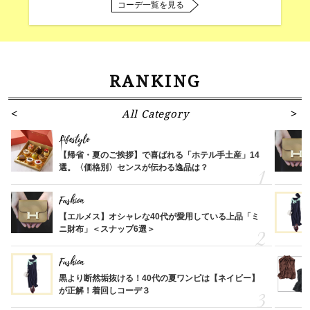
コーデ一覧を見る
RANKING
All Category
Lifestyle
【帰省・夏のご挨拶】で喜ばれる「ホテル手土産」14
選。〈価格別〉センスが伝わる逸品は？
Fashion
【エルメス】オシャレな40代が愛用している上品「ミ
ニ財布」＜スナップ6選＞
Fashion
黒より断然垢抜ける！40代の夏ワンピは【ネイビー】
が正解！着回しコーデ３