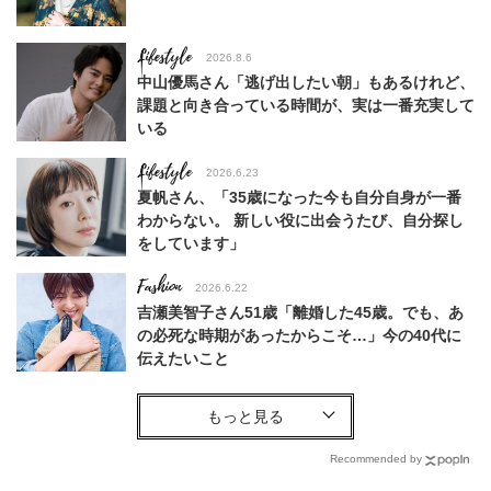
Lifestyle
2026.8.6
中山優馬さん「逃げ出したい朝」もあるけれど、
課題と向き合っている時間が、実は一番充実して
いる
Lifestyle
2026.6.23
夏帆さん、「35歳になった今も自分自身が一番
わからない。 新しい役に出会うたび、自分探し
をしています」
Fashion
2026.6.22
吉瀬美智子さん51歳「離婚した45歳。でも、あ
の必死な時期があったからこそ…」今の40代に
伝えたいこと
Fashion
2026.8.6
【40代コンサバ派】白Tシャツは「パール×ゴー
ルドアクセ」を合わせるのが正解！〈大野真理子
Recommended by
さん×佐藤佳菜子さん〉