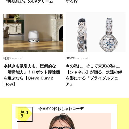
〝美肌想い〟のUVクリーム
する!?
特集
Sponsored
NEWS
Sponsored
水拭きも吸引力も、圧倒的な
今の私に、そして未来の私に。
「清掃能力」！ロボット掃除機
【シャネル】が贈る、永遠の絆
を選ぶなら【Qrevo Curv 2
を形にする「ブライダルフェ
Flow】
ア」
今日の40代おしゃれコーデ
Aug
8