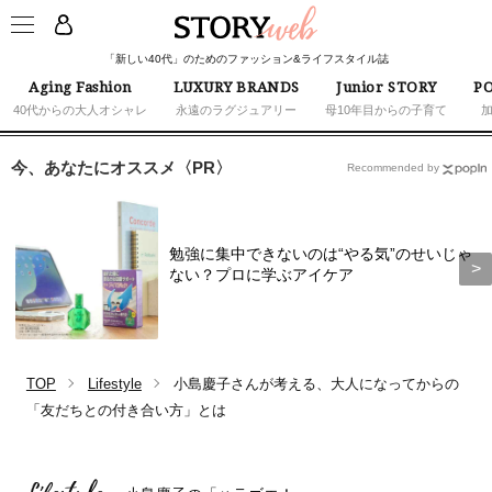
「新しい40代」のためのファッション&ライフスタイル誌
Aging Fashion
LUXURY BRANDS
Junior STORY
PO
40代からの大人オシャレ
永遠のラグジュアリー
母10年目からの子育て
今、あなたにオススメ〈PR〉
Recommended by
勉強に集中できないのは“やる気”のせいじゃ
ない？プロに学ぶアイケア
TOP
Lifestyle
小島慶子さんが考える、大人になってからの
「友だちとの付き合い方」とは