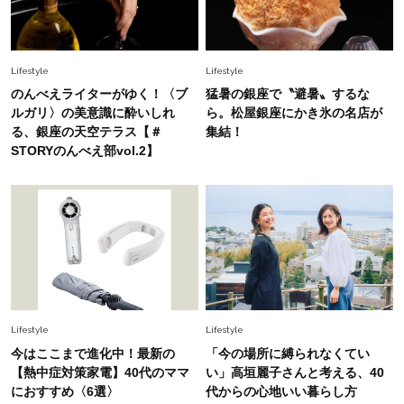
40代の夏通勤はこれ１着！「きちんと感」も
「オシャレ」も整うトレンドトップス〈4選〉
Lifestyle
Lifestyle
Fashion
のんべえライターがゆく！〈ブ
猛暑の銀座で〝避暑〟するな
2026.5.29
今、40代の「メガネ＆サングラス」のトレンド
ルガリ〉の美意識に酔いしれ
ら。松屋銀座にかき氷の名店が
に更新あり！“黒ぶち以外”が新定番に
る、銀座の天空テラス【＃
集結！
STORYのんべえ部vol.2】
Fashion
2026.8.5
オシャレ40代の【ワンピ＆オールインワン】最
旬着こなし3選。地味見え回避のコツは「バッグ
選び」！
Fashion
2026.7.31
【40代のTシャツコーデ】超ビッグサイズ×きれ
いめハーフパンツでモードに昇華
Lifestyle
Lifestyle
今はここまで進化中！最新の
「今の場所に縛られなくてい
Fashion
【熱中症対策家電】40代のママ
い」高垣麗子さんと考える、40
2026.7.9
におすすめ〈6選〉
代からの心地いい暮らし方
スタイリストが本気で推す！40代がほどよく華