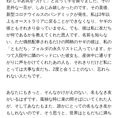
ね! じゃあ気をつけて」と言って手を振りました。その
意外な一言が、しみじみ嬉しかったのです。その直後、
新型コロナウイルスのパンデミックが発生。私は2年以
上もオーストラリアに戻ることができなくなり、ヤギの
彼ともそれきり会っていません。でも、彼は私に友だち
が何であるかを教えてくれた恩人です。名前も知らな
い、ただ偶然配車されるだけの間柄のヤギの彼は、私の
「ともだち」フォルダの永久リストに入っています。か
つて入院中に隣のベッドにいた彼女も、産休中に通りす
がりに声をかけてくれたあの人も、それきりだけど私に
とっては大事な友だち。2度と会うことのない、忘れら
れない人たちです。
あなたにもきっと、そんなかけがえのない、名もなき友
がいるはずです。孤独な時に束の間そばにいてくれた人
が。そしてあなたもまた、誰かにとっての名もなき友か
もしれないのです。そう思うと、世界はともだちに満ち