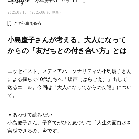
Lifestyle
小島慶子の「ハラゴエ！」
2025.05.15 （2025.06.30 更新）
この記事を保存
小島慶子さんが考える、大人になって
からの「友だちとの付き合い方」とは
エッセイスト、メディアパーソナリティの小島慶子さん
による揺らぐ40代たちへ「腹声（はらごえ）」出して
送るエール。今回は「大人になってからの友達」につい
て。
ママとパパに贈る「ジェンダーレ
人気の40代髪型・ヘア
ス学」
タログ
▼あわせて読みたい
小島慶子さん、子育てがひと息ついて「人生の面白さを
実感できるの、今です」