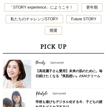
「STORY experience」にようこそ！
更年期
私たちのチャレンジSTORY
Future STORY
開運
PICK UP
Beauty
Sponsored
【高垣麗子さん愛用】未来の肌のために。毎
日続けたくなる〝美肌想い〟のUVクリーム
Lifestyle
Sponsored
学校も遊びもデジタル化する今、子どもの疲
れ目をどうケアする!?