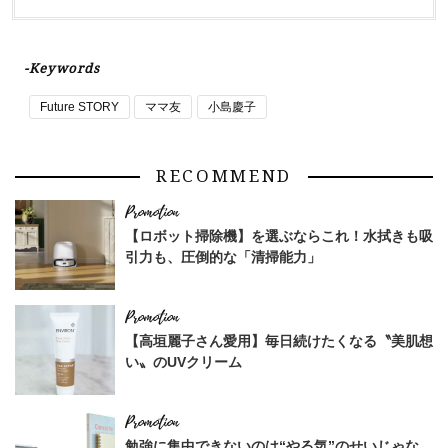
-Keywords
Future STORY
ママ友
小島慶子
RECOMMEND
【ロボット掃除機】を選ぶならこれ！水拭きも吸
引力も、圧倒的な「清掃能力」
【高垣麗子さん愛用】毎日続けたくなる〝美肌想
い〟のUVクリーム
勉強に集中できないのは“やる気”のせいじゃな