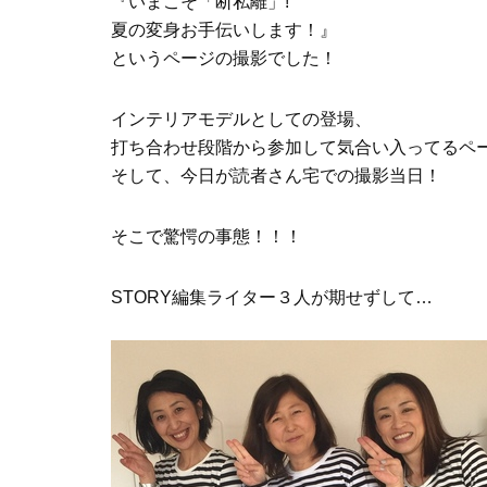
『いまこそ「断私離」!
夏の変身お手伝いします！』
というページの撮影でした！
インテリアモデルとしての登場、
打ち合わせ段階から参加して気合い入ってるペ
そして、今日が読者さん宅での撮影当日！
そこで驚愕の事態！！！
STORY編集ライター３人が期せずして…