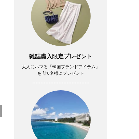
Lifestyle
夏帆さん、「35歳になった今も自分自身
が一番わからない。 新しい役に出会う
たび、自分探しをしています」
雑誌購入限定プレゼント
大人にハマる「韓国ブランドアイテム」
を 計6名様にプレゼント
Fashion