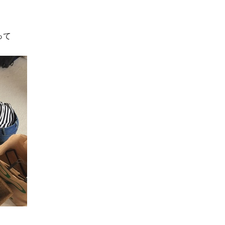
容液・クリーム】「シワ・たるみ
術を経て「残った方の胸も
ケア」はこれ一つでOK！
しまいたい」とすら思う──
声もあることを知ってほし
Beauty
Lifestyle
って
【インナーケア】石井美穂さんが
女優・須藤理彩さん「夫を
「夏のお守り」に飲む名品。手軽
し、心身不調に。鬱だと思
なのに、肌が見違える！
たら…」原因がわかり自責
Beauty
Lifestyle
日焼け止めだけじゃない！40代の
梅宮アンナさん、再婚から8
肌が明るくなる”朝の時短名
の心境「お互い20年ぶりの
品”【洗顔＆集中美容液】
活、正直簡単じゃない」
Beauty
Lifestyle
今いちばん垢抜ける「ショートボ
【特別カット集】中村ゆり
ブ」SNAP。人気アラフォー読者達
やわらかな透明感をまとう
がお手本！
体の美しさ
Beauty
Lifestyle
目元の「深いたるみ＆くぼみ」に
梅宮アンナさんご夫婦が語る 
手応え！プロが選ぶ、話題の名品
歳と60歳、大人同士の電撃
〈５選〉
アル」周囲が驚くほど本音
かることも
Beauty
Lifestyle
40代の“老け見え”目元〈シワ・ク
まずはここだけ！「寝室の