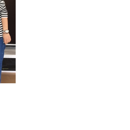
白アイテム】10選！40代以上は朝
「ホテル手土産」14選。〈
晩の「即効集中ケア」に頼る！
別〉センスが伝わる逸品は
Beauty
Lifestyle
「夕方から目力が落ちる…」40代
【1泊2日弾丸旅行】無駄な
へ！石井美穂さんが推薦【名品ア
ロ！「大人の韓国旅」の大
イクリーム】3選
ケジュールは？
Beauty
Lifestyle
40代、翌朝の肌が見違える！夏の
〈元社長秘書〉内緒で教え
「ざらつき・ごわつき」をケアす
盆の帰省手土産5選】東京で
る名品2選〈パック・ミスト〉
「また買ってきて」と喜ば
品
Beauty
Lifestyle
40代の透明感を底上げ【毛穴ケ
【特別画像集】「亡くなっ
ア】名品3選！石井美穂さん「60本
憧れの気持ちはますます強
以上愛用中」のものも
優・大和田美帆さん”母との
出”
Beauty
Lifestyle
石井美穂さんおすすめ！40代の
梅宮アンナさん、父・辰夫
「お疲れ顔を救う」美容パック
相続で学んだこと「親のお
は？翌朝の肌に自信がもてる
は”介護どうする？”から始
です」父・辰夫さんの相続
Beauty
Lifestyle
だこと
酷暑の夏こそ40代が使うべき【美
【梅宮アンナさん】乳がん