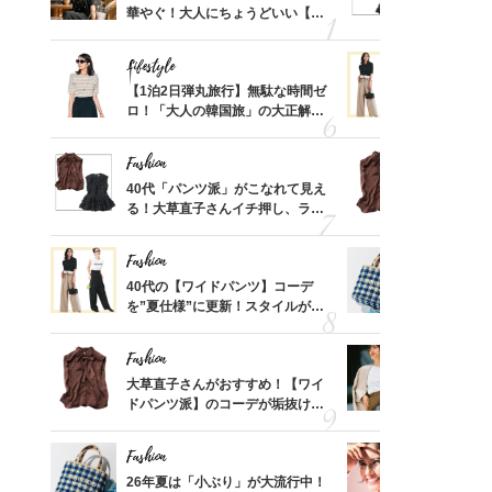
取って
華やぐ！大人にちょうどいい【甘
る！大草直
そんな
めトップス】5選
可愛い【ト
い
Lifestyle
Fashion
亡く
【1泊2日弾丸旅行】無駄な時間ゼ
40代の【
ってい
ロ！「大人の韓国旅」の大正解ス
を”夏仕様
を卒業
ケジュールは？
レイ見えす
Fashion
Fashion
カ月め
40代「パンツ派」がこなれて見え
大草直子さ
結婚生
る！大草直子さんイチ押し、ラク
ドパンツ派
可愛い【トップス】4選
「ブラウン
Fashion
Fashion
さん
40代の【ワイドパンツ】コーデ
26年夏は
、自然
を”夏仕様”に更新！スタイルがキ
人と被らな
レイ見えする〈コーデ3選〉
選
Fashion
Fashion
「53
大草直子さんがおすすめ！【ワイ
『ジャケッ
婚のリ
ドパンツ派】のコーデが垢抜ける
正解！普通
でぶつ
「ブラウン名品」2選
えする【上
Fashion
Fashion
拭き掃
26年夏は「小ぶり」が大流行中！
1万円台か