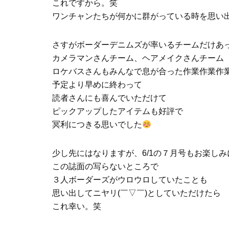
これですから。笑
ワンチャンたちが何かに群がっている時を思い
さすがボーダーデニムズが率いるチームだけあ
カメラマンさんチーム、ヘアメイクさんチーム
ロケバスさんもみんなで息が合った作業作業作
予定より早めに終わって
読者さんにも喜んでいただけて
ピックアップしたアイテムも好評で
冥利につきる思いでした
少し先にはなりますが、6/1の７月号もお楽し
この誌面の写らないところで
３人ボーダーズがウロウロしていたことも
思い出してニヤリ(￣▽￣)としていただけたら
これ幸い。笑