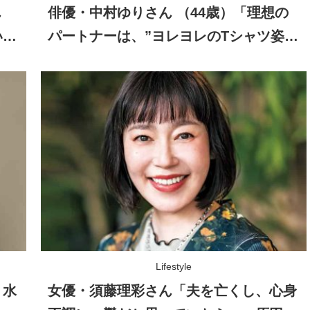
ん
俳優・中村ゆりさん （44歳）「理想の
いな
パートナーは、”ヨレヨレのTシャツ姿を
見せられる人”（笑）」自然体の恋愛観
とは？
Lifestyle
！水
女優・須藤理彩さん「夫を亡くし、心身