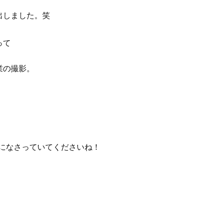
マ・くぼみ・まつ毛〉に！【悩み
除」が【総合運】に効く理
別・名品まとめ】
〈26年夏の開運アクション
出しました。笑
って
業の撮影。
みになさっていてくださいね！