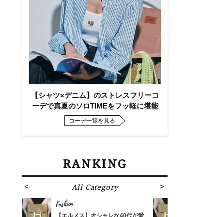
【シャツ×デニム】のストレスフリーコ
ーデで真夏のソロTIMEをフッ軽に堪能
コーデ一覧を見る
RANKING
All Category
Fa
Fashion
Fashion
ばれる
【エルメス】オシャレな40代が愛
【エルメス