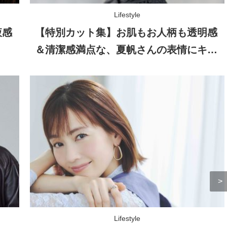
Lifestyle
液感
【特別カット集】お肌もお人柄も透明感
＆清潔感満点な、夏帆さんの表情にキュ
ン！
Lifestyle