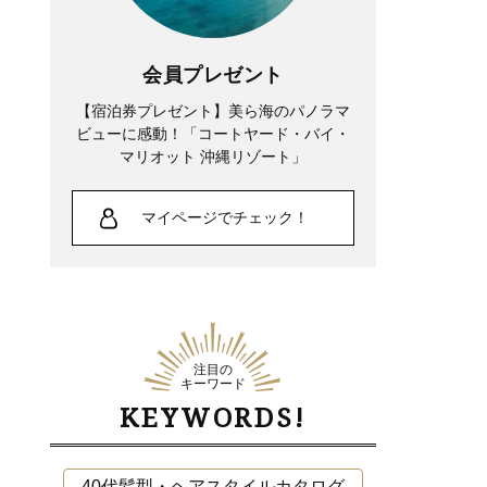
吉瀬美智子さん51歳「離婚した45歳。で
も、あの必死な時期があったからこ
会員プレゼント
そ…」今の40代に伝えたいこと
【宿泊券プレゼント】美ら海のパノラマ
ビューに感動！「コートヤード・バイ・
マリオット 沖縄リゾート」
マイページでチェック！
注目の
キーワード
KEYWORDS!
Lifestyle
中山優馬さん、姉と話し合って始めた親
40代髪型・ヘアスタイルカタログ