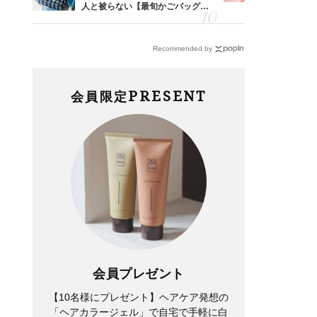
由は？
人と被らない【最旬かごバッグ】6
40代が毎
〉
選
リー」４選
Recommended by
PRESENT
会員限定
会員プレゼント
【10名様にプレゼント】ヘアケア発想の
「ヘアカラージェル」で自宅で手軽に白