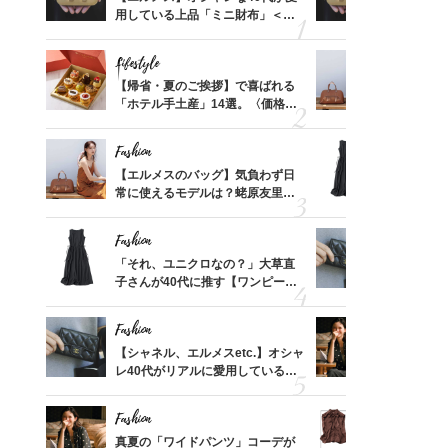
価格
用している上品「ミニ財布」＜ス
用している
？
ナップ6選＞
ナップ6選
Lifestyle
Fashion
時間ゼ
【帰省・夏のご挨拶】で喜ばれる
【エルメス
正解ス
「ホテル手土産」14選。〈価格
常に使える
別〉センスが伝わる逸品は？
んと探す「
Fashion
Fashion
る【お
【エルメスのバッグ】気負わず日
「それ、ユ
買える
常に使えるモデルは？蛯原友里さ
子さんが4
れる名
んと探す「最旬名品」4選
ス】！秀逸
レイ見え
Fashion
Fashion
てから
「それ、ユニクロなの？」大草直
【シャネル、
く」俳
子さんが40代に推す【ワンピー
レ40代が
思い
ス】！秀逸シルエットで体型がキ
「ミニ財布
レイ見え
Fashion
Fashion
さんの
【シャネル、エルメスetc.】オシャ
真夏の「ワ
金の話
レ40代がリアルに愛用している
華やぐ！大
めるん
「ミニ財布」＜スナップ18選＞
めトップス
で学ん
Fashion
Fashion
摘出手
真夏の「ワイドパンツ」コーデが
40代「パ