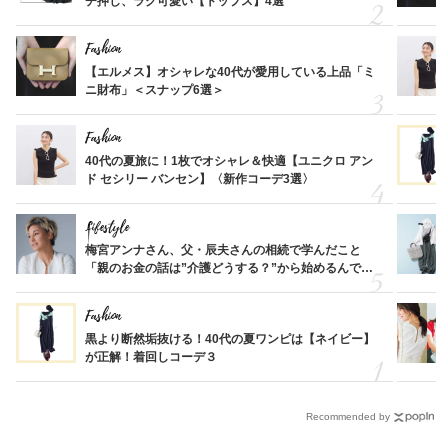
チ押し、ラク可愛い【トップス】4選
Fashion
【エルメス】オシャレな40代が愛用している上品「ミ
ニ財布」＜スナップ6選＞
Fashion
40代の夏旅に！1枚でオシャレ＆快適【ユニクロ アン
ド セシリー バンセン】〈新作コーデ3選〉
Lifestyle
梅宮アンナさん、父・辰夫さんの相続で学んだこと
「親のお金の話は”介護どうする？”から始めるんで
す」父・辰夫さんの相続で学んだこと
Fashion
黒より断然垢抜ける！40代の夏ワンピは【ネイビー】
が正解！着回しコーデ３
Recommended by