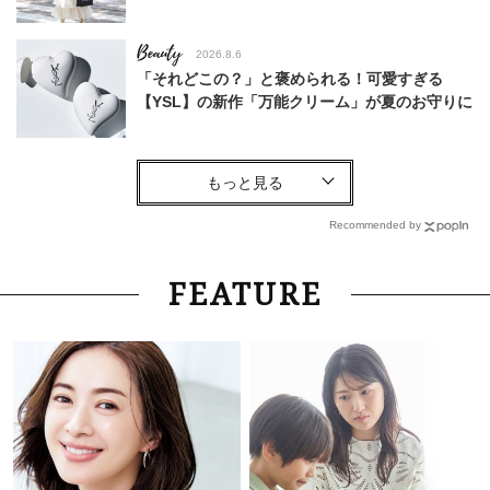
Beauty
2026.8.6
「それどこの？」と褒められる！可愛すぎる
【YSL】の新作「万能クリーム」が夏のお守りに
Fashion
2026.5.11
〈5月の真夏日に〉キレイめ40代の【Tシャツコ
ーデ】5選！手抜き見えしないコツ
Recommended by
Fashion
2026.7.31
FEATURE
1枚でも“のっぺり見えない”！40代にちょうどい
い夏の【白トップス名品】6選
Fashion
2026.6.3
【8月号増刊の“神”付録♡】夏コーデにぴったり
〈ボナベンチュラのポーチ＆バッグ〉