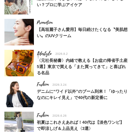
い？プロに学ぶアイケア
【高垣麗子さん愛用】毎日続けたくなる〝美肌想
い〟のUVクリーム
Lifestyle
2026.8.2
〈元社長秘書〉内緒で教える【お盆の帰省手土産
5選】東京で買える「また買ってきて」と喜ばれ
る名品
Fashion
2026.3.24
デニムに“ワイド以外”のブーム到来！「ゆったり
なのにキレイ見え」で40代の新定番に
Fashion
2026.6.26
初夏はこれさえあれば！40代は【淡色ワンピ】
で即涼しげ＆上品見え〈3選〉