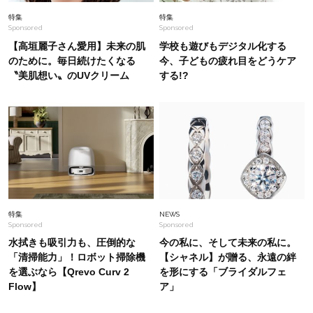
Fashion
2026.8.5
特集
特集
Sponsored
Sponsored
【40代の夏旅コーデ】リラクシーなワンピにバ
ッグで色を効かせて旅の高揚感を演出
【高垣麗子さん愛用】未来の肌
学校も遊びもデジタル化する
のために。毎日続けたくなる
今、子どもの疲れ目をどうケア
〝美肌想い〟のUVクリーム
する!?
Fashion
2026.6.12
夏こそ「モノトーン」が洒落る！「重くならず
に、垢抜ける」40代コーデ５選
Fashion
2026.6.20
40代のワイドパンツは「メンズトップス」で見
違える！【ユニクロ エフ・リッソ】初夏コーデ
〈3選〉
特集
NEWS
Sponsored
Sponsored
水拭きも吸引力も、圧倒的な
今の私に、そして未来の私に。
「清掃能力」！ロボット掃除機
【シャネル】が贈る、永遠の絆
を選ぶなら【Qrevo Curv 2
を形にする「ブライダルフェ
Flow】
ア」