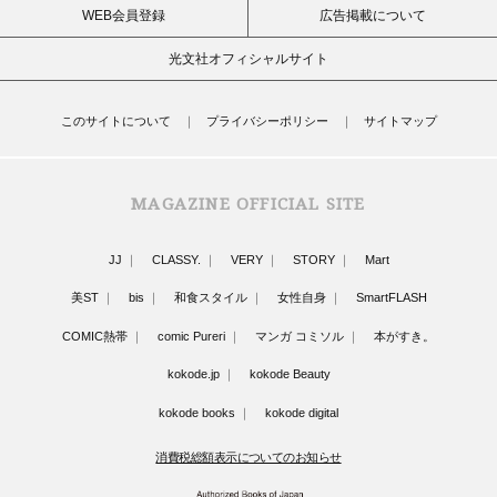
WEB会員登録
広告掲載について
光文社オフィシャルサイト
このサイトについて
プライバシーポリシー
サイトマップ
MAGAZINE OFFICIAL SITE
JJ
CLASSY.
VERY
STORY
Mart
美ST
bis
和食スタイル
女性自身
SmartFLASH
COMIC熱帯
comic Pureri
マンガ コミソル
本がすき。
kokode.jp
kokode Beauty
kokode books
kokode digital
消費税総額表示についてのお知らせ