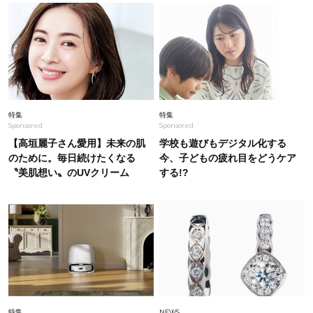
Fashion
2026.6.26
初夏はこれさえあれば！40代は【淡色ワンピ】
で即涼しげ＆上品見え〈3選〉
Fashion
2026.8.7
特集
特集
Sponsored
Sponsored
「Tシャツ苦手」を克服！【大野真理子さん×佐
藤佳菜子さん】”40代コンサバ派”の盛れセット
【高垣麗子さん愛用】未来の肌
学校も遊びもデジタル化する
のために。毎日続けたくなる
今、子どもの疲れ目をどうケア
〝美肌想い〟のUVクリーム
する!?
Fashion
2026.7.23
普通のTシャツじゃ物足りない40代に！ラクだけ
ど映える「一癖トップス」4選
Fashion
2026.5.16
【ユニクロだけで】40代ママの運動会にちょう
どいい「15〜25℃気温別コーデ」〈UNIQLO3
選〉
特集
NEWS