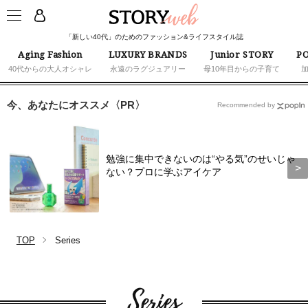
「新しい40代」のためのファッション&ライフスタイル誌
Aging Fashion
LUXURY BRANDS
Junior STORY
PO
40代からの大人オシャレ
永遠のラグジュアリー
母10年目からの子育て
今、あなたにオススメ〈PR〉
Recommended by
勉強に集中できないのは“やる気”のせいじゃ
ない？プロに学ぶアイケア
TOP
Series
Series