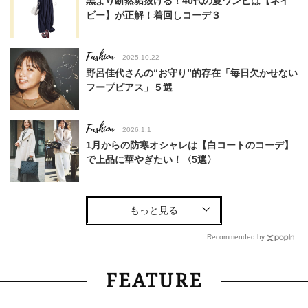
黒より断然垢抜ける！40代の夏ワンピは【ネイ
ビー】が正解！着回しコーデ３
Fashion
2025.10.22
野呂佳代さんの“お守り”的存在「毎日欠かせない
フープピアス」５選
Fashion
2026.1.1
1月からの防寒オシャレは【白コートのコーデ】
で上品に華やぎたい！〈5選〉
Fashion
2026.7.1
【カルティエ】人気は金→白へシフト中！40代
に品よく馴染む「ホワイトゴールド」の名品
Recommended by
Fashion
2026.5.23
FEATURE
ワイドパンツ派40代、今夏の主役は【大人レー
ストップス】！ショート丈が最旬＆キレイ見え