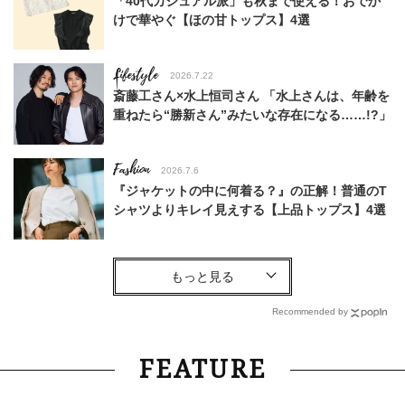
「40代カジュアル派」も秋まで使える！おでか
けで華やぐ【ほの甘トップス】4選
Lifestyle
2026.7.22
斎藤工さん×水上恒司さん 「水上さんは、年齢を
重ねたら“勝新さん”みたいな存在になる……!?」
Fashion
2026.7.6
『ジャケットの中に何着る？』の正解！普通のT
シャツよりキレイ見えする【上品トップス】4選
Fashion
2026.8.2
【エルメスのバッグ】気負わず日常に使えるモデ
ルは？蛯原友里さんと探す「最旬名品」4選
Recommended by
Lifestyle
2026.4.10
FEATURE
【上戸彩さん】目黒蓮さんとの初共演「上戸さ
ん、ちょっといいですか？」に驚き隠せず