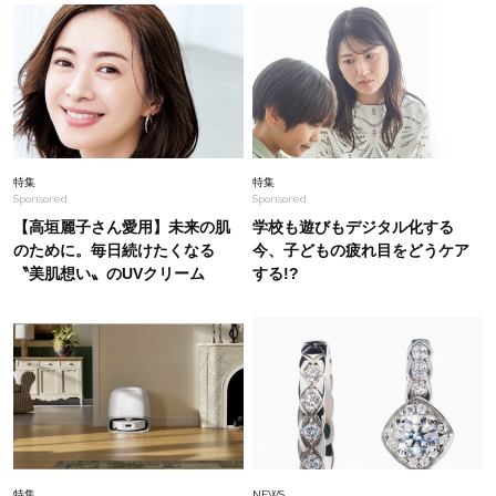
Beauty
2026.6.28
「え、すご！」大沢あかねさんがガチで感動した
【プチプラコスメ】名品集8選
Fashion
2026.7.5
特集
特集
Sponsored
Sponsored
【ワンピ選びに迷う40代へ】着るだけで体型が
きれいに見える『夏ワンピ』5選
【高垣麗子さん愛用】未来の肌
学校も遊びもデジタル化する
のために。毎日続けたくなる
今、子どもの疲れ目をどうケア
〝美肌想い〟のUVクリーム
する!?
Lifestyle
2026.8.6
一歩足を踏み入れたら、そこは英国貴族の邸宅。
「ザ・リッツ・カールトン大阪」で叶える極上の
非日常
Fashion
2026.5.20
40代の夏旅に！1枚でオシャレ＆快適【ユニクロ
アンド セシリー バンセン】〈新作コーデ3選〉
特集
NEWS