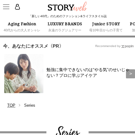
「新しい40代」のためのファッション&ライフスタイル誌
Aging Fashion
LUXURY BRANDS
Junior STORY
PO
40代からの大人オシャレ
永遠のラグジュアリー
母10年目からの子育て
今、あなたにオススメ〈PR〉
Recommended by
勉強に集中できないのは“やる気”のせいじゃ
ない？プロに学ぶアイケア
TOP
Series
Series