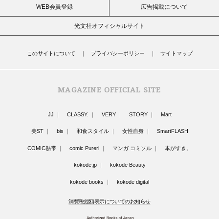
WEB会員登録
広告掲載について
光文社オフィシャルサイト
このサイトについて
プライバシーポリシー
サイトマップ
MAGAZINE OFFICIAL SITE
JJ
CLASSY.
VERY
STORY
Mart
美ST
bis
和食スタイル
女性自身
SmartFLASH
COMIC熱帯
comic Pureri
マンガ コミソル
本がすき。
kokode.jp
kokode Beauty
kokode books
kokode digital
消費税総額表示についてのお知らせ