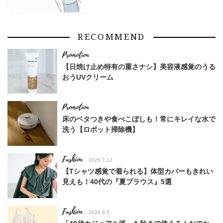
RECOMMEND
【日焼け止め特有の重さナシ】美容液感覚のうる
おうUVクリーム
床のベタつきや食べこぼしも！常にキレイな水で
洗う【ロボット掃除機】
Fashion
2026.7.12
【Tシャツ感覚で着られる】体型カバーもきれい
見えも！40代の『夏ブラウス』5選
Fashion
2026.8.5