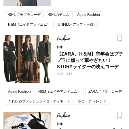
40代 プチプラコーデ
40代のデニム
Aging Fashion
H&M（エイチアンドエム）
UNFILO (アンフィーロ)
ZARA（ザラ）コーデ
デニム コーデ
Fashion
特集
【ZARA、H＆M】忘年会はプチ
プラに頼って華やぎたい！
STORYライターの映えコーデ＜
5選＞
2025.12.13
Aging Fashion
H&M（エイチアンドエム）
ZARA（ザラ）コーデ
きれいめファッション・コーディネート
冬コーデ トレンド
忘年会＆新年会の服装 コーディネート
Fashion
特集