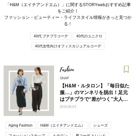
「H&M（エイチアンドエム）」に関するSTORYwebおすすめ記事
をご紹介！
ファッション・ビューティー・ライフスタイル情報がきっと見つか
る！
40代 プチプラコーデ
40代のユニクロ
40代女性向けオフィスカジュアルコーデ
Fashion
SNAP
【H&M・ルタロン】「毎日似た
服…」のマンネリを脱出！足元
はプチプラで“差がつく”大人の
ママとパパに贈る「ジェンダーレ
人気の40代髪型・ヘア
夏コーデ
2026.08.03
ス学」
タログ
Aging Fashion
H&M（エイチアンドエム）
シューズ
ファッションスナップ
ルタロン
夏コーデ トレンド