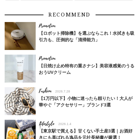
UNIQLO（ユニクロ）
夏コーデ トレンド
RECOMMEND
【ロボット掃除機】を選ぶならこれ！水拭きも吸
引力も、圧倒的な「清掃能力」
【日焼け止め特有の重さナシ】美容液感覚のうる
おうUVクリーム
Fashion
2026.7.28
【1万円以下】小物に迷ったら頼りたい！大人が
華やぐ「アクセサリー」ブランド3選
Lifestyle
2026.1.4
【東京駅で買える】甘くない手土産3選｜お酒好
きにも喜ばれる逸品を元社長秘書が厳選！