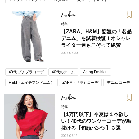
Fashion
特集
【ZARA、H&M】話題の「名品
デニム」を試着検証！オシャレ
ライター達もこぞって絶賛
2026.06.20
40代 プチプラコーデ
40代のデニム
Aging Fashion
H&M（エイチアンドエム）
ZARA（ザラ）コーデ
デニム コーデ
Fashion
特集
【1万円以下】今夏は１本欲し
い！40代のワンツーコーデが垢
抜ける【旬顔パンツ】３選
2026.06.19