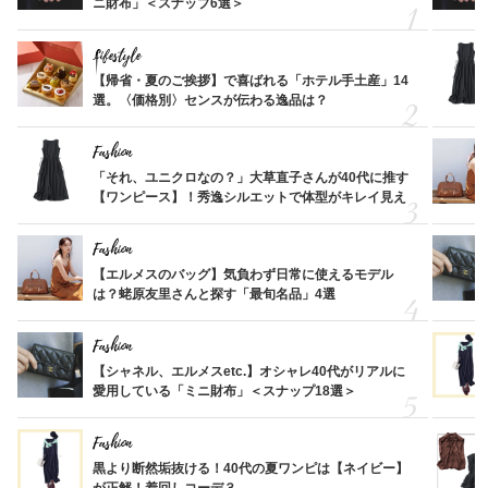
ニ財布」＜スナップ6選＞
Lifestyle
【帰省・夏のご挨拶】で喜ばれる「ホテル手土産」14
選。〈価格別〉センスが伝わる逸品は？
Fashion
「それ、ユニクロなの？」大草直子さんが40代に推す
【ワンピース】！秀逸シルエットで体型がキレイ見え
Fashion
【エルメスのバッグ】気負わず日常に使えるモデル
は？蛯原友里さんと探す「最旬名品」4選
Fashion
【シャネル、エルメスetc.】オシャレ40代がリアルに
愛用している「ミニ財布」＜スナップ18選＞
Fashion
黒より断然垢抜ける！40代の夏ワンピは【ネイビー】
が正解！着回しコーデ３