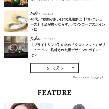
Fashion
2026.8.5
40代、”移動が多い日”の最適解は【バレエシュ
ーズ】！足が痛くならず、パンツコーデのポイン
トに
Fashion
2026.7.22
【ブライトリング】の名作「クロノマット」がリ
ニューアル！洗練された新デザインのポイント
は？
Fashion
2025.9.17
【実録！40代の婚活服コーデ】は「焼き鳥屋さ
んに行っても浮かない服！」
Recommended by
Fashion
2026.6.13
FEATURE
今買って、秋まで賢く着回せるものだけ！「一張
羅ワンピース」9選