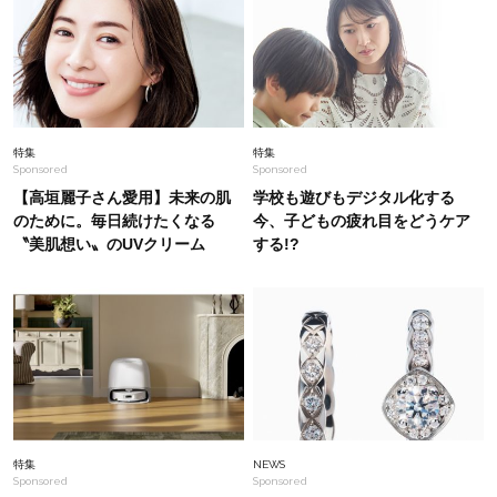
Lifestyle
2026.8.6
中山優馬さん、姉と話し合って始めた親孝行「親
の年齢も考えて、年に1回くらいは何かしなきゃ
なって」
Fashion
2026.7.17
特集
特集
Sponsored
Sponsored
黒より断然垢抜ける！40代の夏ワンピは【ネイ
ビー】が正解！着回しコーデ３
【高垣麗子さん愛用】未来の肌
学校も遊びもデジタル化する
のために。毎日続けたくなる
今、子どもの疲れ目をどうケア
〝美肌想い〟のUVクリーム
する!?
Fashion
2026.7.21
「40代、Tシャツが手抜きに見える」を解決！洒
落る【キレイめパンツ】3選
Fashion
2026.6.27
オシャレ40代の“一軍”【白Tシャツ】は？今夏の
トレンドデザイン＆着こなし方がわかる！
特集
NEWS
Sponsored
Sponsored