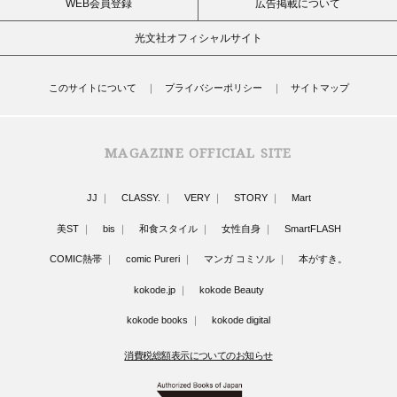
WEB会員登録
広告掲載について
光文社オフィシャルサイト
このサイトについて
プライバシーポリシー
サイトマップ
MAGAZINE OFFICIAL SITE
JJ
CLASSY.
VERY
STORY
Mart
美ST
bis
和食スタイル
女性自身
SmartFLASH
COMIC熱帯
comic Pureri
マンガ コミソル
本がすき。
kokode.jp
kokode Beauty
kokode books
kokode digital
消費税総額表示についてのお知らせ