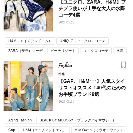
【ユニクロ、ZARA、H&M】プ
チプラ使いが上手な大人の水際
コーデ4選
2024.07.22
H&M（エイチアンドエム）
UNIQLO（ユニクロ）コーデ
ZARA（ザラ）コーデ
ビーチリゾート
ユニクロコーデ
水着
水際コーデ
Fashion
特集
【GAP、H&M･･･】人気スタイ
リストオススメ！40代のための
お手頃ブランド9選
2023.08.14
Aging Fashion
BLACK BY MOUSSY（ブラックバイマウジー）
Gap
H&M（エイチアンドエム）
Mila Owen（ミラオーウェン）