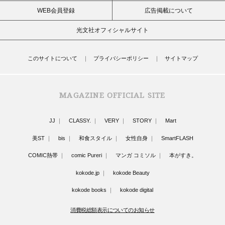
WEB会員登録
広告掲載について
光文社オフィシャルサイト
このサイトについて
プライバシーポリシー
サイトマップ
MAGAZINE OFFICIAL SITE
JJ
CLASSY.
VERY
STORY
Mart
美ST
bis
和食スタイル
女性自身
SmartFLASH
COMIC熱帯
comic Pureri
マンガ コミソル
本がすき。
kokode.jp
kokode Beauty
kokode books
kokode digital
消費税総額表示についてのお知らせ