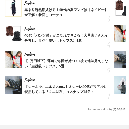
Fashion
黒より断然垢抜ける！40代の夏ワンピは【ネイビー】
が正解！着回しコーデ３
Fashion
40代「パンツ派」がこなれて見える！大草直子さんイ
チ押し、ラク可愛い【トップス】4選
Fashion
【1万円以下】薄着でも間が持つ！1枚で地味見えしな
い「主役級トップス」5選
Fashion
【シャネル、エルメスetc.】オシャレ40代がリアルに
愛用している「ミニ財布」＜スナップ18選＞
Recommended by