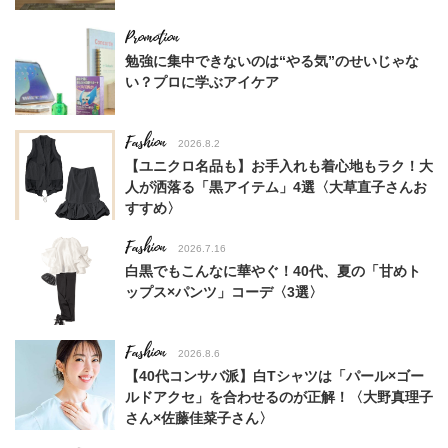
勉強に集中できないのは“やる気”のせいじゃな
い？プロに学ぶアイケア
Fashion
2026.8.2
【ユニクロ名品も】お手入れも着心地もラク！大
人が洒落る「黒アイテム」4選〈大草直子さんお
すすめ〉
Fashion
2026.7.16
白黒でもこんなに華やぐ！40代、夏の「甘めト
ップス×パンツ」コーデ〈3選〉
Fashion
2026.8.6
【40代コンサバ派】白Tシャツは「パール×ゴー
ルドアクセ」を合わせるのが正解！〈大野真理子
さん×佐藤佳菜子さん〉