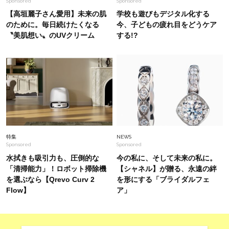
Sponsored
Sponsored
《ユニクロ》この夏頼れるUV対策名品6選
【#Fumio名品】
【高垣麗子さん愛用】未来の肌
学校も遊びもデジタル化する
のために。毎日続けたくなる
今、子どもの疲れ目をどうケア
〝美肌想い〟のUVクリーム
する!?
Fashion
2026.6.24
【モノトーン派40代の夏カジュアル】大人に似
合うスポサン＆スニーカーで〈3選〉
Beauty
2026.7.28
40代の透明感を底上げ【毛穴ケア】名品3選！石
井美穂さん「60本以上愛用中」のものも
特集
NEWS
Sponsored
Sponsored
水拭きも吸引力も、圧倒的な
今の私に、そして未来の私に。
「清掃能力」！ロボット掃除機
【シャネル】が贈る、永遠の絆
を選ぶなら【Qrevo Curv 2
を形にする「ブライダルフェ
Flow】
ア」