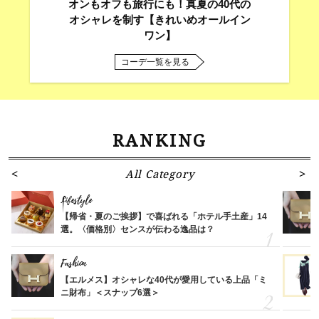
オンもオフも旅行にも！真夏の40代の
オシャレを制す【きれいめオールイン
ワン】
コーデ一覧を見る
RANKING
All Category
Lifestyle
【帰省・夏のご挨拶】で喜ばれる「ホテル手土産」14
選。〈価格別〉センスが伝わる逸品は？
Fashion
【エルメス】オシャレな40代が愛用している上品「ミ
ニ財布」＜スナップ6選＞