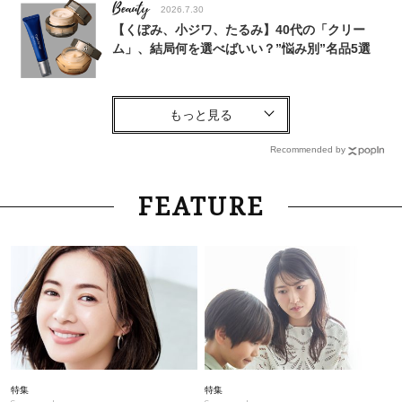
Beauty
2026.7.30
【くぼみ、小ジワ、たるみ】40代の「クリー
ム」、結局何を選べばいい？”悩み別”名品5選
Beauty
2026.8.6
「それどこの？」と褒められる！可愛すぎる
【YSL】の新作「万能クリーム」が夏のお守りに
Recommended by
Lifestyle
2026.8.6
FEATURE
26年夏の【開運アクション】は”ひと拭き”習
慣！「金運アップ→トイレ、じゃあ底上げ運
は？」
Fashion
2026.5.24
「無地Tだと垢抜けない…」を解消！40代のカラ
ーT、いちばん使える「色」は？〈3選〉
Fashion
2026.6.26
特集
特集