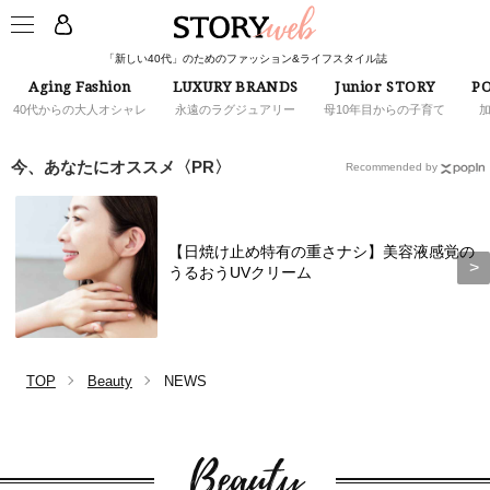
「新しい40代」のためのファッション&ライフスタイル誌
Aging Fashion
LUXURY BRANDS
Junior STORY
PO
40代からの大人オシャレ
永遠のラグジュアリー
母10年目からの子育て
今、あなたにオススメ〈PR〉
Recommended by
【日焼け止め特有の重さナシ】美容液感覚の
うるおうUVクリーム
TOP
Beauty
NEWS
Beauty