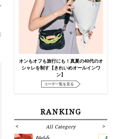
し
ま
オンもオフも旅行にも！真夏の40代のオ
シャレを制す【きれいめオールインワ
ン】
コーデ一覧を見る
RANKING
All Category
Fa
Lifestyle
Fashion