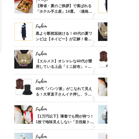
ばれる
【帰省・夏のご挨拶】で喜ばれる
黒より断然
価格
「ホテル手土産」14選。〈価格
ンピは【ネ
？
別〉センスが伝わる逸品は？
しコーデ３
Fashion
Fashion
さんの
黒より断然垢抜ける！40代の夏ワ
【エルメス
金の話
ンピは【ネイビー】が正解！着回
用している
めるん
しコーデ３
ナップ6選
で学ん
Fashion
Fashion
時間ゼ
【エルメス】オシャレな40代が愛
40代「パ
正解ス
用している上品「ミニ財布」＜ス
る！大草直
ナップ6選＞
可愛い【ト
Fashion
Fashion
さん
40代「パンツ派」がこなれて見え
【1万円以
、自然
る！大草直子さんイチ押し、ラク
1枚で地味
可愛い【トップス】4選
プス」5選
Fashion
Fashion
る【お
【1万円以下】薄着でも間が持つ！
【ユニクロ
買える
1枚で地味見えしない「主役級トッ
動会にちょ
れる名
プス」5選
温別コーデ」
Fashion
Fashion