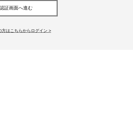
「それどこの？」と褒められる！
【帰省・夏のご挨拶】で喜
認証画面へ進む
可愛すぎる【YSL】の新作「万能ク
「ホテル手土産」14選。〈
リーム」が夏のお守りに
別〉センスが伝わる逸品は
Beauty
Lifestyle
の方はこちらからログイン >
26年夏、石井美穂さん厳選の【美
梅宮アンナさん、父・辰夫
白アイテム】10選！40代以上は朝
相続で学んだこと「親のお
晩の「即効集中ケア」に頼る！
は”介護どうする？”から始
です」父・辰夫さんの相続
Beauty
Lifestyle
だこと
40代、顔がオシャレになる「リッ
【1泊2日弾丸旅行】無駄な
プの色」は【モーブ】一択！大野
ロ！「大人の韓国旅」の大
真理子さんおすすめ名品
ケジュールは？
Beauty
Lifestyle
40代は洗顔選びから！石井美穂さ
【特別カット集】中村ゆり
んの「夏枯れ肌対策」全部見せ
やわらかな透明感をまとう
【ハリケア・美白etc.】
体の美しさ
Beauty
Lifestyle
黄ぐすみをオフ！40代の美白ケ
〈元社長秘書〉内緒で教え
ア、最適解は【角質洗顔】。石井
盆の帰省手土産5選】東京で
美穂さんおすすめ名品
「また買ってきて」と喜ば
品
Beauty
Lifestyle