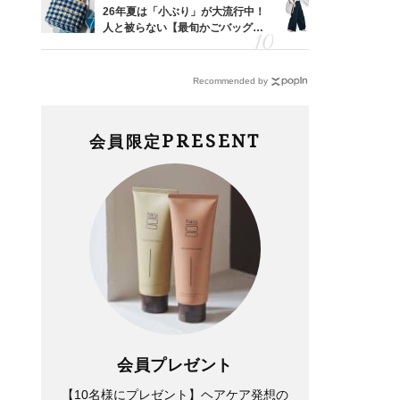
カ月め
26年夏は「小ぶり」が大流行中！
〈帰省にも
結婚生
人と被らない【最旬かごバッグ】6
代「ワイド
選
【旅コーデ
Recommended by
PRESENT
会員限定
会員プレゼント
【10名様にプレゼント】ヘアケア発想の