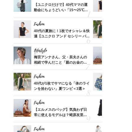
って始
【ユニクロだけで】40代ママの運
40代の夏
えて、
動会にちょうどいい「15〜25℃気
適【ユニクロ
ゃなっ
温別コーデ」〈UNIQLO3選〉
セン】〈新
Fashion
Fashion
拭き掃
40代の夏旅に！1枚でオシャレ＆快
40代が1
由は？
適【ユニクロ アンド セシリー バン
ンを拾わな
〉
セン】〈新作コーデ3選〉
Lifestyle
Fashion
摘出手
梅宮アンナさん、父・辰夫さんの
【エルメス
取って
相続で学んだこと「親のお金の話
常に使える
そんな
は”介護どうする？”から始めるん
んと探す「
い
です」父・辰夫さんの相続で学ん
Fashion
Fashion
だこと
【スイ
40代が1枚でサマになる「体のライ
26年夏は
合間に
ンを拾わない」夏ワンピ＜3選＞
人と被らな
ヨーグ
選
Fashion
Fashion
亡く
【エルメスのバッグ】気負わず日
「それ、ユ
ってい
常に使えるモデルは？蛯原友里さ
子さんが4
を卒業
んと探す「最旬名品」4選
ス】！秀逸
レイ見え
Fashion
Fashion