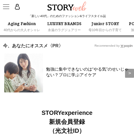
「新しい40代」のためのファッション&ライフスタイル誌
Aging Fashion
LUXURY BRANDS
Junior STORY
PO
40代からの大人オシャレ
永遠のラグジュアリー
母10年目からの子育て
今、あなたにオススメ〈PR〉
Recommended by
勉強に集中できないのは“やる気”のせいじゃ
ない？プロに学ぶアイケア
STORYexperience
新規会員登録
（光文社ID）