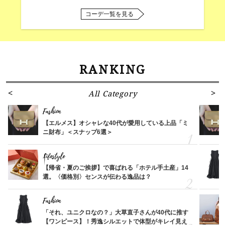
コーデ一覧を見る
RANKING
All Category
Fashion
【エルメス】オシャレな40代が愛用している上品「ミ
ニ財布」＜スナップ6選＞
Lifestyle
【帰省・夏のご挨拶】で喜ばれる「ホテル手土産」14
選。〈価格別〉センスが伝わる逸品は？
Fashion
「それ、ユニクロなの？」大草直子さんが40代に推す
【ワンピース】！秀逸シルエットで体型がキレイ見え