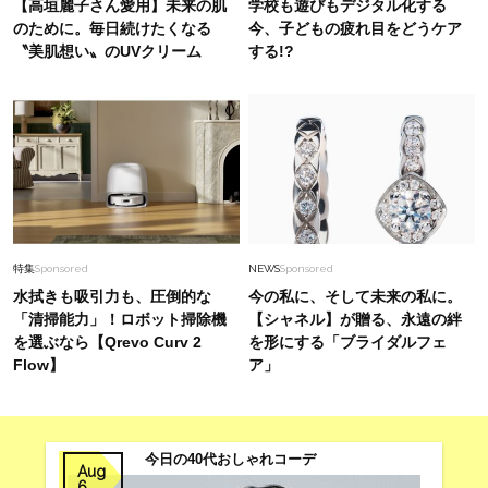
【高垣麗子さん愛用】未来の肌
学校も遊びもデジタル化する
織りでオシャレも冷房対策も万全
のために。毎日続けたくなる
今、子どもの疲れ目をどうケア
〝美肌想い〟のUVクリーム
する!?
Fashion
2026.2.26
1万円台から探す【今どきピアス】40代が毎日着
けたい「地金ジュエリー」４選
Lifestyle
2026.8.3
【帰国日の過ごし方】韓国旅「ギリギリまで楽し
む」には？マニアのリアル香盤表を大公開！
特集
Sponsored
NEWS
Sponsored
水拭きも吸引力も、圧倒的な
今の私に、そして未来の私に。
「清掃能力」！ロボット掃除機
【シャネル】が贈る、永遠の絆
を選ぶなら【Qrevo Curv 2
を形にする「ブライダルフェ
Flow】
ア」
今日の40代おしゃれコーデ
Aug
6