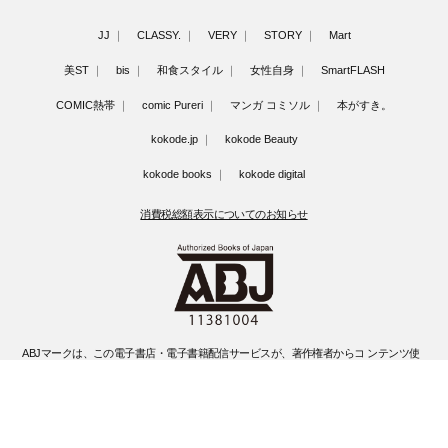
JJ
CLASSY.
VERY
STORY
Mart
美ST
bis
和食スタイル
女性自身
SmartFLASH
COMIC熱帯
comic Pureri
マンガ コミソル
本がすき。
kokode.jp
kokode Beauty
kokode books
kokode digital
消費税総額表示についてのお知らせ
ABJマークは、この電子書店・電子書籍配信サービスが、著作権者からコ ンテンツ使
用許諾を得た正規版配信サービスであることを示す登録商標(登録 番号 第6091713号)
です。
ABJマークの詳細、ABJマークを掲示しているサービスの一覧はこちらです。
https://aebs.or.jp/