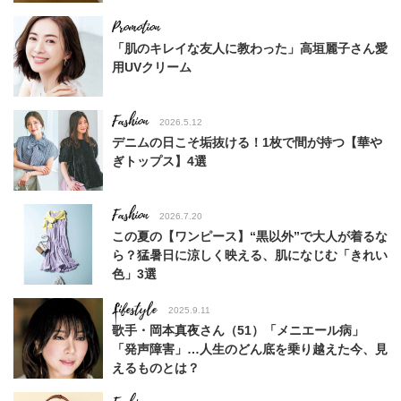
「肌のキレイな友人に教わった」高垣麗子さん愛
用UVクリーム
Fashion
2026.5.12
デニムの日こそ垢抜ける！1枚で間が持つ【華や
ぎトップス】4選
Fashion
2026.7.20
この夏の【ワンピース】“黒以外”で大人が着るな
ら？猛暑日に涼しく映える、肌になじむ「きれい
色」3選
Lifestyle
2025.9.11
歌手・岡本真夜さん（51）「メニエール病」
「発声障害」…人生のどん底を乗り越えた今、見
えるものとは？