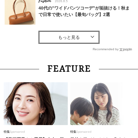
Fashion
2026.8.5
40代の”ワイドパンツコーデ”が垢抜ける！秋ま
で日常で使いたい【最旬バッグ】2選
Lifestyle
2026.8.6
まずはここだけ！「寝室の拭き掃除」が【総合
運】に効く理由は？〈26年夏の開運アクショ
Recommended by
ン〉
Fashion
2026.7.22
FEATURE
【ブライトリング】の名作「クロノマット」がリ
ニューアル！洗練された新デザインのポイント
は？
Fashion
2026.4.28
マシュマロ体型が“可愛く盛れる”【名品セットア
ップ】が野呂佳代さんの勝負服！
Fashion
2026.8.2
特集
Sponsored
特集
Sponsored
【40代の夏旅コーデ】ロゴT×パンツにレース羽