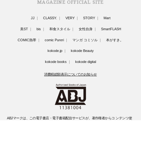
MAGAZINE OFFICIAL SITE
JJ
CLASSY.
VERY
STORY
Mart
美ST
bis
和食スタイル
女性自身
SmartFLASH
COMIC熱帯
comic Pureri
マンガ コミソル
本がすき。
kokode.jp
kokode Beauty
kokode books
kokode digital
消費税総額表示についてのお知らせ
ABJマークは、この電子書店・電子書籍配信サービスが、著作権者からコ ンテンツ使
用許諾を得た正規版配信サービスであることを示す登録商標(登録 番号 第6091713号)
です。
ABJマークの詳細、ABJマークを掲示しているサービスの一覧はこちらです。
https://aebs.or.jp/