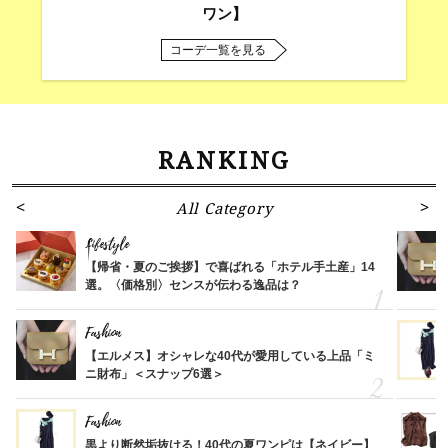
ワン】
コーデ一覧を見る
RANKING
All Category
Lifestyle
【帰省・夏のご挨拶】で喜ばれる「ホテル手土産」14
選。〈価格別〉センスが伝わる逸品は？
Fashion
【エルメス】オシャレな40代が愛用している上品「ミ
ニ財布」＜スナップ6選＞
Fashion
黒より断然垢抜ける！40代の夏ワンピは【ネイビー】