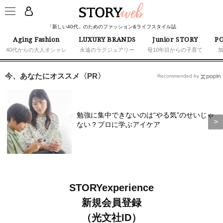
「新しい40代」のためのファッション&ライフスタイル誌
Aging Fashion
LUXURY BRANDS
Junior STORY
PO
40代からの大人オシャレ
永遠のラグジュアリー
母10年目からの子育て
今、あなたにオススメ〈PR〉
Recommended by
勉強に集中できないのは“やる気”のせいじゃ
ない？プロに学ぶアイケア
STORYexperience
新規会員登録
（光文社ID）