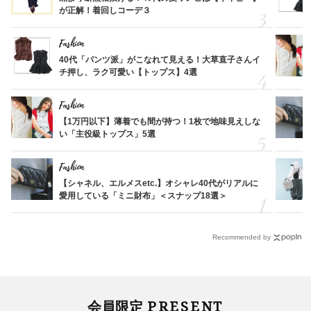
が正解！着回しコーデ３
Fashion
40代「パンツ派」がこなれて見える！大草直子さんイ
チ押し、ラク可愛い【トップス】4選
Fashion
【1万円以下】薄着でも間が持つ！1枚で地味見えしな
い「主役級トップス」5選
Fashion
【シャネル、エルメスetc.】オシャレ40代がリアルに
愛用している「ミニ財布」＜スナップ18選＞
Recommended by
PRESENT
会員限定