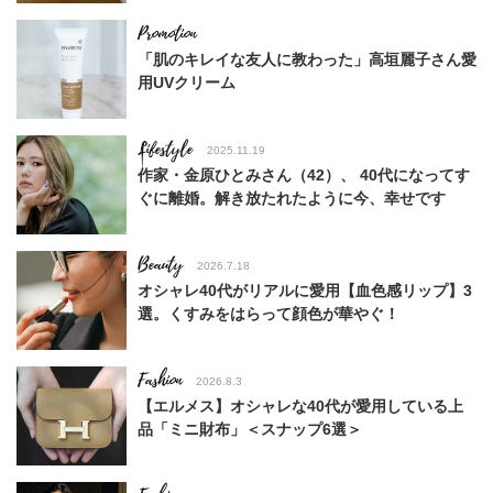
「肌のキレイな友人に教わった」高垣麗子さん愛
用UVクリーム
Lifestyle
2025.11.19
作家・金原ひとみさん（42）、 40代になってす
ぐに離婚。解き放たれたように今、幸せです
Beauty
2026.7.18
オシャレ40代がリアルに愛用【血色感リップ】3
選。くすみをはらって顔色が華やぐ！
Fashion
2026.8.3
【エルメス】オシャレな40代が愛用している上
品「ミニ財布」＜スナップ6選＞