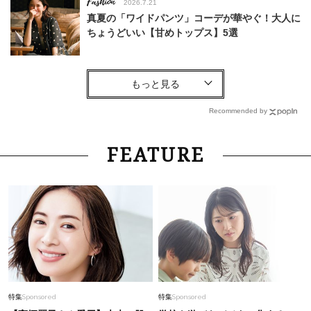
Fashion
2026.7.21
真夏の「ワイドパンツ」コーデが華やぐ！大人に
ちょうどいい【甘めトップス】5選
Fashion
2026.8.6
【40代コンサバ派】白Tシャツは「パール×ゴー
ルドアクセ」を合わせるのが正解！〈大野真理子
Recommended by
さん×佐藤佳菜子さん〉
Lifestyle
2026.8.6
FEATURE
26年夏の【開運アクション】は”ひと拭き”習
慣！「金運アップ→トイレ、じゃあ底上げ運
は？」
Lifestyle
2026.7.30
俳優・中村ゆりさん 「母を助けたい」という一
心でアイドルへ。違和感を乗り越え、人生を変え
た深夜のファミレスでの”一言”
Fashion
2026.7.25
特集
Sponsored
特集
Sponsored
26年夏は「小ぶり」が大流行中！人と被らない