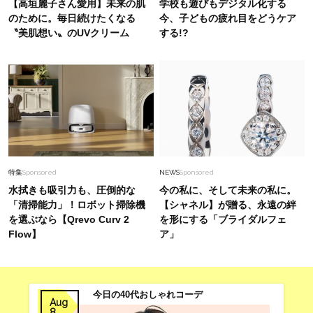
【高垣麗子さん愛用】未来の肌
学校も遊びもデジタル化する
【最旬かごバッグ】6選
のために。毎日続けたくなる
今、子どもの疲れ目をどうケア
〝美肌想い〟のUVクリーム
する!?
Fashion
2026.7.13
「ノースリーブは着たくない」40代へ。二の腕
をきれいにカバーする【夏トップス】5選
Fashion
2026.7.20
「とにかく着回せる」が条件！40代、夏の
【新・スタメン服】はこれ！〈ワンピ、セットア
特集
Sponsored
NEWS
Sponsored
ップコーデ9選〉
水拭きも吸引力も、圧倒的な
今の私に、そして未来の私に。
「清掃能力」！ロボット掃除機
【シャネル】が贈る、永遠の絆
を選ぶなら【Qrevo Curv 2
を形にする「ブライダルフェ
Flow】
ア」
今日の40代おしゃれコーデ
Aug
8