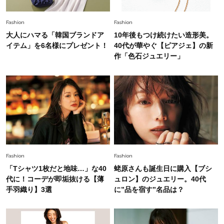
んだ」
Fashion
2026.6.12
Fashion
Fashion
中村ゆりさん「40代になり、やっと“仕事以外の
大人にハマる「韓国ブランドア
10年後もつけ続けたい造形美。
幸福感”に目が向いた」ライフスタイルも、服も
イテム」を6名様にプレゼント！
40代が華やぐ【ピアジェ】の新
作「色石ジュエリー」
Fashion
2026.7.16
白黒でもこんなに華やぐ！40代、夏の「甘めト
ップス×パンツ」コーデ〈3選〉
Fashion
2026.5.29
40代の夏通勤はこれ１着！「きちんと感」も
「オシャレ」も整うトレンドトップス〈4選〉
Fashion
Fashion
「Tシャツ1枚だと地味…」な40
蛯原さんも誕生日に購入【ブシ
Fashion
代に！コーデが即垢抜ける【薄
ュロン】のジュエリー。40代
2026.5.29
今、40代の「メガネ＆サングラス」のトレンド
手羽織り】3選
に”品を宿す”名品は？
に更新あり！“黒ぶち以外”が新定番に