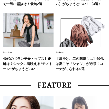
で一気に垢抜け！最旬2選
ム】がちょうどいい！〈3選〉
Fashion
Fashion
40代の【ランチ会トップス】正
【肩掛け、二の腕隠し…】40代
解は？シックに着映える“モノト
は夏こそ「シャツ」が必須！コ
ーン”がちょうどいい！
ーデがこなれる6選
FEATURE