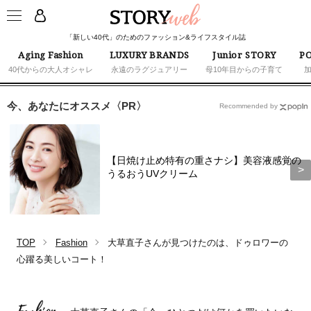
「新しい40代」のためのファッション&ライフスタイル誌
Aging Fashion
LUXURY BRANDS
Junior STORY
PO
40代からの大人オシャレ
永遠のラグジュアリー
母10年目からの子育て
今、あなたにオススメ〈PR〉
Recommended by
【日焼け止め特有の重さナシ】美容液感覚の
うるおうUVクリーム
TOP
Fashion
大草直子さんが見つけたのは、ドゥロワーの
心躍る美しいコート！