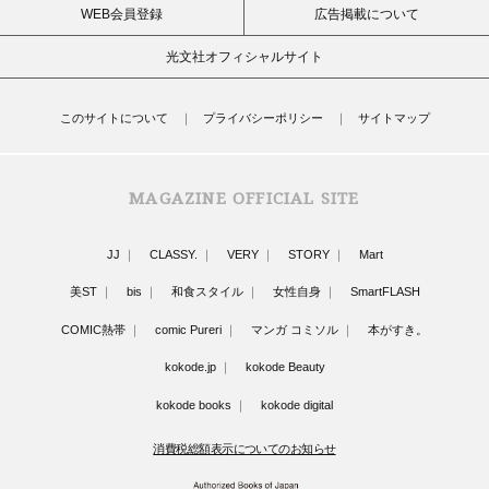
WEB会員登録
広告掲載について
光文社オフィシャルサイト
このサイトについて
プライバシーポリシー
サイトマップ
MAGAZINE OFFICIAL SITE
JJ
CLASSY.
VERY
STORY
Mart
美ST
bis
和食スタイル
女性自身
SmartFLASH
COMIC熱帯
comic Pureri
マンガ コミソル
本がすき。
kokode.jp
kokode Beauty
kokode books
kokode digital
消費税総額表示についてのお知らせ