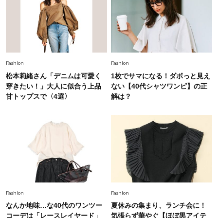
Fashion
2026.8.5
オシャレ40代の【ワンピ＆オールインワン】最
旬着こなし3選。地味見え回避のコツは「バッグ
選び」！
Fashion
2026.7.31
Fashion
Fashion
【40代のTシャツコーデ】超ビッグサイズ×きれ
松本莉緒さん「デニムは可愛く
1枚でサマになる！ダボっと見え
いめハーフパンツでモードに昇華
穿きたい！」大人に似合う上品
ない【40代シャツワンピ】の正
甘トップスで〈4選〉
解は？
Fashion
2026.7.9
スタイリストが本気で推す！40代がほどよく華
やぐ【甘め黒アイテム】3選
Fashion
2026.7.25
26年夏は「小ぶり」が大流行中！人と被らない
【最旬かごバッグ】6選
Fashion
Fashion
なんか地味…な40代のワンツー
夏休みの集まり、ランチ会に！
コーデは「レースレイヤード」
気張らず華やぐ【ほぼ黒アイテ