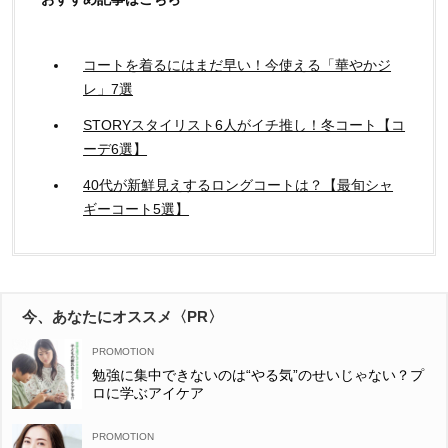
コートを着るにはまだ早い！今使える「華やかジ
レ」7選
STORYスタイリスト6人がイチ推し！冬コート【コ
ーデ6選】
40代が新鮮見えするロングコートは？【最旬シャ
ギーコート5選】
今、あなたにオススメ〈PR〉
勉強に集中できないのは“やる気”のせいじゃない？プ
ロに学ぶアイケア