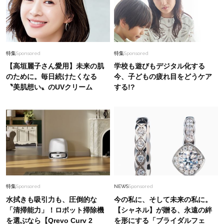
特集
Sponsored
特集
Sponsored
【高垣麗子さん愛用】未来の肌
学校も遊びもデジタル化する
のために。毎日続けたくなる
今、子どもの疲れ目をどうケア
〝美肌想い〟のUVクリーム
する!?
特集
Sponsored
NEWS
Sponsored
水拭きも吸引力も、圧倒的な
今の私に、そして未来の私に。
「清掃能力」！ロボット掃除機
【シャネル】が贈る、永遠の絆
を選ぶなら【Qrevo Curv 2
を形にする「ブライダルフェ