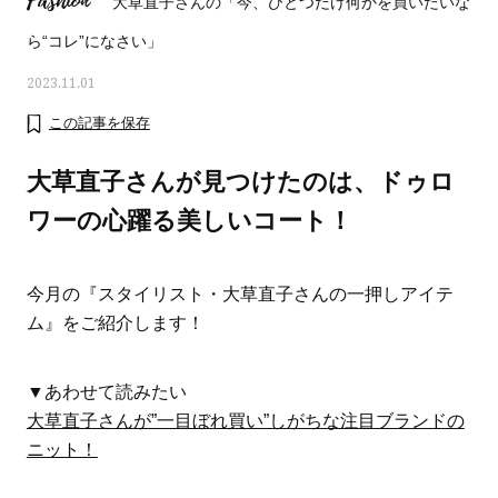
Fashion
大草直子さんの「今、ひとつだけ何かを買いたいな
ら“コレ”になさい」
2023.11.01
この記事を保存
大草直子さんが見つけたのは、ドゥロ
ワーの心躍る美しいコート！
今月の『スタイリスト・大草直子さんの一押しアイテ
ム』をご紹介します！
ママとパパに贈る「ジェンダーレ
人気の40代髪型・ヘア
▼あわせて読みたい
ス学」
タログ
大草直子さんが”一目ぼれ買い”しがちな注目ブランドの
ニット！