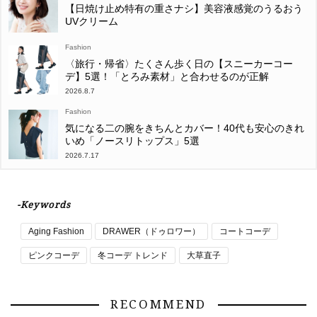
【日焼け止め特有の重さナシ】美容液感覚のうるおう
UVクリーム
Fashion
〈旅行・帰省〉たくさん歩く日の【スニーカーコー
デ】5選！「とろみ素材」と合わせるのが正解
2026.8.7
Fashion
気になる二の腕をきちんとカバー！40代も安心のきれ
いめ「ノースリトップス」5選
2026.7.17
-Keywords
Aging Fashion
DRAWER（ドゥロワー）
コートコーデ
ピンクコーデ
冬コーデ トレンド
大草直子
RECOMMEND