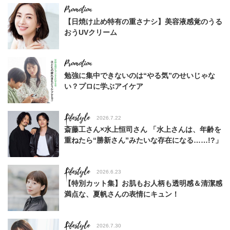
【日焼け止め特有の重さナシ】美容液感覚のうる
おうUVクリーム
勉強に集中できないのは“やる気”のせいじゃな
い？プロに学ぶアイケア
Lifestyle
2026.7.22
斎藤工さん×水上恒司さん 「水上さんは、年齢を
重ねたら“勝新さん”みたいな存在になる……!?」
Lifestyle
2026.6.23
【特別カット集】お肌もお人柄も透明感＆清潔感
満点な、夏帆さんの表情にキュン！
Lifestyle
2026.7.30