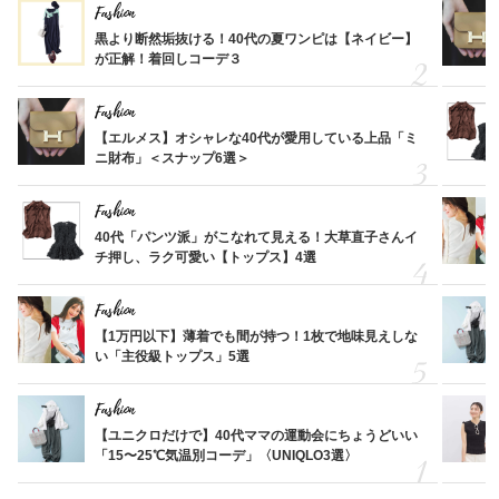
Fashion
黒より断然垢抜ける！40代の夏ワンピは【ネイビー】
が正解！着回しコーデ３
Fashion
【エルメス】オシャレな40代が愛用している上品「ミ
ニ財布」＜スナップ6選＞
Fashion
40代「パンツ派」がこなれて見える！大草直子さんイ
チ押し、ラク可愛い【トップス】4選
Fashion
【1万円以下】薄着でも間が持つ！1枚で地味見えしな
い「主役級トップス」5選
Fashion
【ユニクロだけで】40代ママの運動会にちょうどいい
「15〜25℃気温別コーデ」〈UNIQLO3選〉