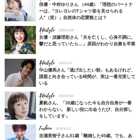
俳優・中村ゆりさん （44歳）「理想のパートナ
ーは、”ヨレヨレのTシャツ姿を見せられる
人”（笑）」自然体の恋愛観とは？
Lifestyle
2026.6.29
女優・須藤理彩さん「夫を亡くし、心身不調に。
鬱だと思っていたら…」原因がわかり自責を卒業
Lifestyle
2026.8.6
中山優馬さん「逃げ出したい朝」もあるけれど、
課題と向き合っている時間が、実は一番充実して
いる
Lifestyle
2026.6.23
夏帆さん、「35歳になった今も自分自身が一番
わからない。 新しい役に出会うたび、自分探し
をしています」
Fashion
2026.6.22
吉瀬美智子さん51歳「離婚した45歳。でも、あ