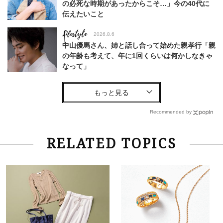
の必死な時期があったからこそ…」今の40代に
伝えたいこと
Lifestyle
2026.8.6
中山優馬さん、姉と話し合って始めた親孝行「親
の年齢も考えて、年に1回くらいは何かしなきゃ
なって」
Lifestyle
2026.7.29
「お若いですね」は褒め言葉？“若い＝美しい”と
錯覚させる社会の危うさ【上野千鶴子のジェンダ
Recommended by
ーレス連載22】
Lifestyle
2026.8.6
RELATED TOPICS
26年夏の【開運アクション】は”ひと拭き”習
慣！「金運アップ→トイレ、じゃあ底上げ運
は？」
Lifestyle
2026.5.22
梅宮アンナさん 電撃婚から1年、家族の価値観
を育み中「理想の暮らしよりも今の心地よさを選