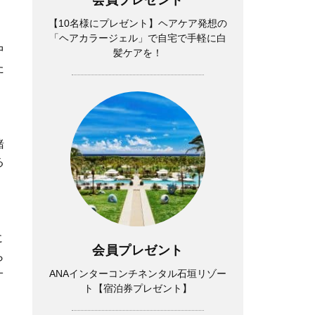
【10名様にプレゼント】ヘアケア発想の
「ヘアカラージェル」で自宅で手軽に白
中
髪ケアを！
た
緒
る
に
会員プレゼント
ら
ANAインターコンチネンタル石垣リゾー
オ
ト【宿泊券プレゼント】