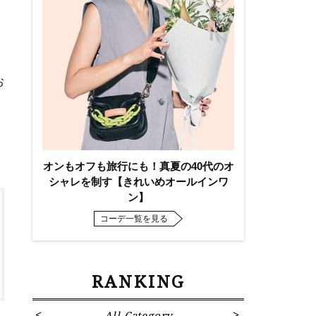
お
オンもオフも旅行にも！真夏の40代のオ
シャレを制す【きれいめオールインワ
ン】
コーデ一覧を見る
RANKING
All Category
Fa