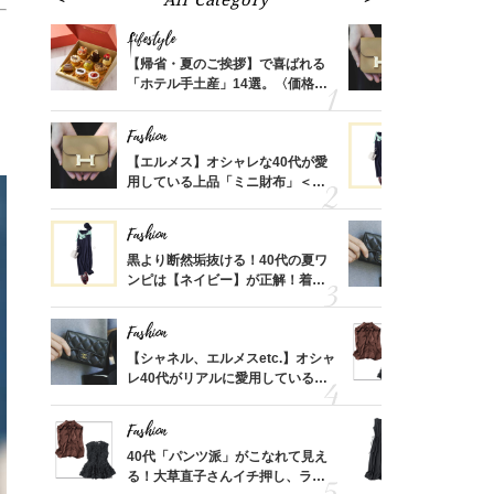
Lifestyle
Fashion
ばれる
【帰省・夏のご挨拶】で喜ばれる
【エルメス
価格
「ホテル手土産」14選。〈価格
用している
？
別〉センスが伝わる逸品は？
ナップ6選
Fashion
Fashion
時間ゼ
【エルメス】オシャレな40代が愛
黒より断然
正解ス
用している上品「ミニ財布」＜ス
ンピは【ネ
ナップ6選＞
しコーデ３
Fashion
Fashion
さんの
黒より断然垢抜ける！40代の夏ワ
【シャネル、
金の話
ンピは【ネイビー】が正解！着回
レ40代が
めるん
しコーデ３
「ミニ財布
で学ん
Fashion
Fashion
る【お
【シャネル、エルメスetc.】オシャ
40代「パ
買える
レ40代がリアルに愛用している
る！大草直
れる名
「ミニ財布」＜スナップ18選＞
可愛い【ト
Fashion
Fashion
さん
40代「パンツ派」がこなれて見え
「それ、ユ
、自然
る！大草直子さんイチ押し、ラク
子さんが4