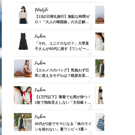
可愛い【トップス】4選
ス】！秀逸
レイ見え
Lifestyle
Fashion
てから
【1泊2日弾丸旅行】無駄な時間ゼ
【エルメス
く」俳
ロ！「大人の韓国旅」の大正解ス
常に使える
思い
ケジュールは？
んと探す「
Fashion
Fashion
摘出手
「それ、ユニクロなの？」大草直
【1万円以
取って
子さんが40代に推す【ワンピー
1枚で地味
そんな
ス】！秀逸シルエットで体型がキ
プス」5選
い
レイ見え
Fashion
Fashion
カ月め
【エルメスのバッグ】気負わず日
40代が1
結婚生
常に使えるモデルは？蛯原友里さ
ンを拾わな
んと探す「最旬名品」4選
Fashion
Fashion
って始
【1万円以下】薄着でも間が持つ！
40代の【
えて、
1枚で地味見えしない「主役級トッ
を”夏仕様
ゃなっ
プス」5選
レイ見えす
Fashion
Fashion
拭き掃
40代が1枚でサマになる「体のライ
26年夏は
由は？
ンを拾わない」夏ワンピ＜3選＞
人と被らな
〉
選