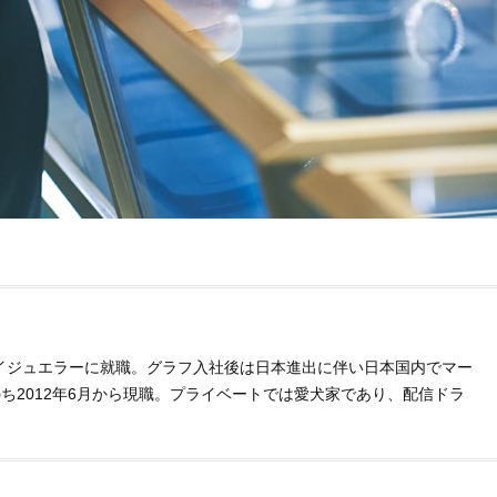
Beauty
Lifestyle
40代、顔がオシャレになる「リッ
梅宮アンナさんご夫婦が語る 
プの色」は【モーブ】一択！大野
歳と60歳、大人同士の電撃
真理子さんおすすめ名品
アル」周囲が驚くほど本音
かることも
イジュエラーに就職。グラフ入社後は日本進出に伴い日本国内でマー
ち2012年6月から現職。プライベートでは愛犬家であり、配信ドラ