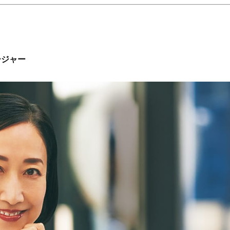
Beauty
Lifestyle
「それどこの？」と褒められる！
【帰省・夏のご挨拶】で喜
可愛すぎる【YSL】の新作「万能ク
「ホテル手土産」14選。〈
リーム」が夏のお守りに
別〉センスが伝わる逸品は
ージャー
Beauty
Lifestyle
26年夏、石井美穂さん厳選の【美
【1泊2日弾丸旅行】無駄な
白アイテム】10選！40代以上は朝
ロ！「大人の韓国旅」の大
晩の「即効集中ケア」に頼る！
ケジュールは？
Beauty
Lifestyle
40代、翌朝の肌が見違える！夏の
梅宮アンナさん、父・辰夫
「ざらつき・ごわつき」をケアす
相続で学んだこと「親のお
る名品2選〈パック・ミスト〉
は”介護どうする？”から始
です」父・辰夫さんの相続
Beauty
Lifestyle
だこと
40代の透明感を底上げ【毛穴ケ
〈元社長秘書〉内緒で教え
ア】名品3選！石井美穂さん「60本
盆の帰省手土産5選】東京で
以上愛用中」のものも
「また買ってきて」と喜ば
品
Beauty
Lifestyle
「夕方から目力が落ちる…」40代
【特別カット集】中村ゆり
へ！石井美穂さんが推薦【名品ア
やわらかな透明感をまとう