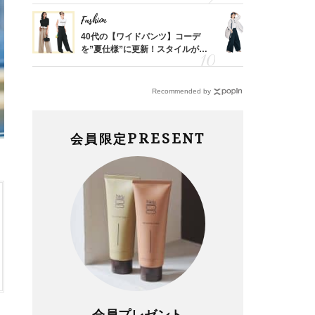
Fashion
Fashion
「53
40代の【ワイドパンツ】コーデ
〈帰省にも
婚のリ
を”夏仕様”に更新！スタイルがキ
代「ワイド
でぶつ
レイ見えする〈コーデ3選〉
【旅コーデ
Recommended by
PRESENT
会員限定
会員プレゼント