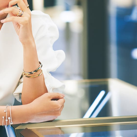
イクリーム】3選
体の美しさ
Beauty
Lifestyle
酷暑の夏こそ40代が使うべき【美
【特別画像集】「亡くなっ
容液・クリーム】「シワ・たるみ
憧れの気持ちはますます強
ケア」はこれ一つでOK！
優・大和田美帆さん”母との
出”
Beauty
Lifestyle
石井美穂さんおすすめ！40代の
【梅宮アンナさん】乳がん
「お疲れ顔を救う」美容パック
術を経て「残った方の胸も
は？翌朝の肌に自信がもてる
しまいたい」とすら思う──
声もあることを知ってほし
Beauty
Lifestyle
黄ぐすみをオフ！40代の美白ケ
梅宮アンナさん、再婚から8
ア、最適解は【角質洗顔】。石井
の心境「お互い20年ぶりの
美穂さんおすすめ名品
活、正直簡単じゃない」
Beauty
Lifestyle
今いちばん垢抜ける「ショートボ
中山優馬さん、姉と話し合
ブ」SNAP。人気アラフォー読者達
めた親孝行「親の年齢も考
がお手本！
年に1回くらいは何かしなき
て」
Beauty
Lifestyle
まるで美容液！【ディオール プレ
まずはここだけ！「寝室の
ステージ】新クレンザーでうるお
除」が【総合運】に効く理
い艶めくなめらかな素肌へ
〈26年夏の開運アクション