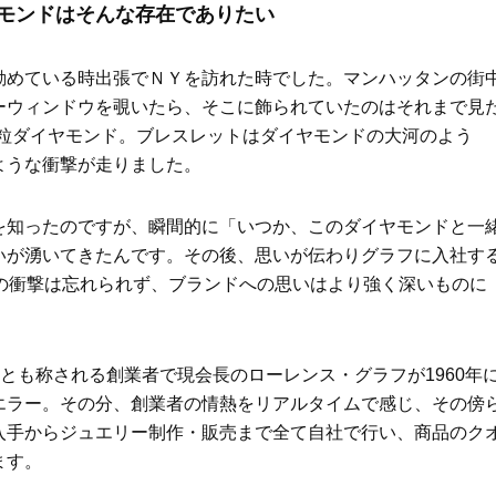
モンドはそんな存在でありたい
勤めている時出張でＮＹを訪れた時でした。マンハッタンの街
ーウィンドウを覗いたら、そこに飾られていたのはそれまで見
んの大粒ダイヤモンド。ブレスレットはダイヤモンドの大河のよう
ような衝撃が走りました。
を知ったのですが、瞬間的に「いつか、このダイヤモンドと一
いが湧いてきたんです。その後、思いが伝わりグラフに入社す
の衝撃は忘れられず、ブランドへの思いはより強く深いものに
」とも称される創業者で現会長のローレンス・グラフが1960年
エラー。その分、創業者の情熱をリアルタイムで感じ、その傍
入手からジュエリー制作・販売まで全て自社で行い、商品のク
ます。